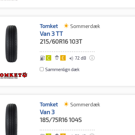
Tomket
Sommerdæk
Van 3 TT
215/60R16
103T
C
E
72 dB
Sammenlign dæk
Tomket
Sommerdæk
Van 3
185/75R16
104S