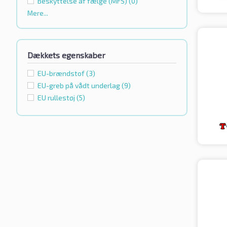
Beskyttelse af fælge (MFS)
(0)
Mere...
Dækkets egenskaber
EU-brændstof
(3)
EU-greb på vådt underlag
(9)
EU rullestøj
(5)