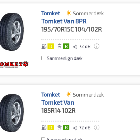
Tomket
Sommerdæk
Tomket Van 8PR
195/70R15C
104/102R
D
B
72 dB
Sammenlign dæk
Tomket
Sommerdæk
Tomket Van
185R14
102R
D
B
72 dB
Sammenlign dæk