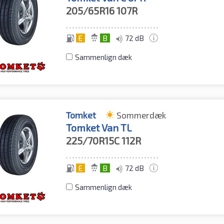
205/65R16
107R
E
B
72 dB
Sammenlign dæk
Tomket
Sommerdæk
Tomket Van TL
225/70R15C
112R
E
B
72 dB
Sammenlign dæk