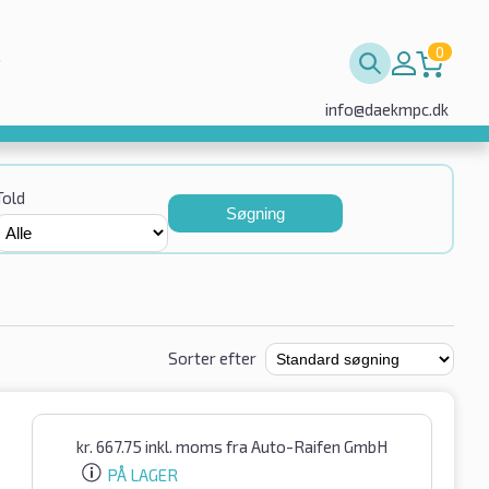
0
info@daekmpc.dk
Told
Søgning
Sorter efter
kr.
667.75
inkl. moms
fra Auto-Raifen GmbH
PÅ LAGER