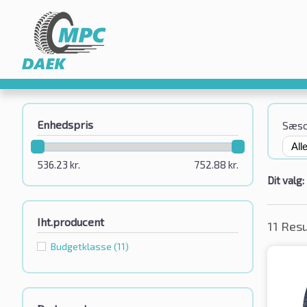
Enhedspris
Sæs
536.23
kr.
752.88
kr.
Dit valg:
Iht.producent
11 Res
Budgetklassе
(11)