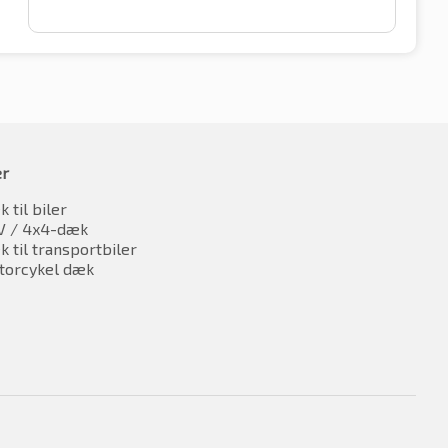
er
 til biler
V / 4x4-dæk
 til transportbiler
torcykel dæk