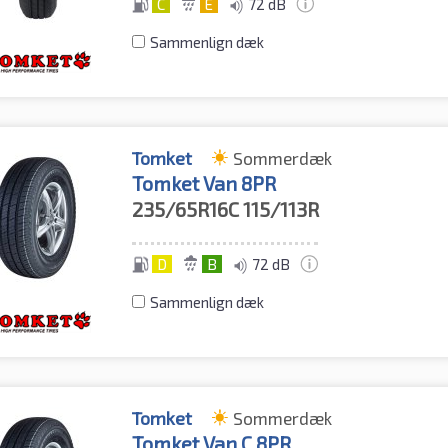
C
E
72 dB
Sammenlign dæk
Tomket
Sommerdæk
Tomket Van 8PR
235/65R16C
115/113R
D
B
72 dB
Sammenlign dæk
Tomket
Sommerdæk
Tomket Van C 8PR