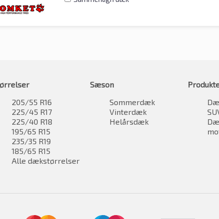
ørrelser
Sæson
Produkt
205/55 R16
Sommerdæk
Dæk
225/45 R17
Vinterdæk
SU
225/40 R18
Helårsdæk
Dæk
195/65 R15
mo
235/35 R19
185/65 R15
Alle dækstørrelser