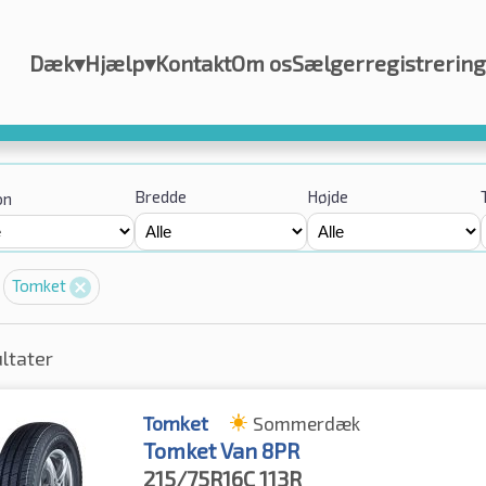
Dæk
▾
Hjælp
▾
Kontakt
Om os
Sælgerregistrering
Bredde
Højde
on
Tomket
ultater
Tomket
Sommerdæk
Tomket Van 8PR
215/75R16C
113R