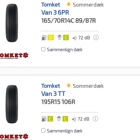
Tomket
Sommerdæk
Van 3 6PR
165/70R14C
89/87R
D
C
72 dB
Sammenlign dæk
Tomket
Sommerdæk
Van 3 TT
195R15
106R
C
C
72 dB
Sammenlign dæk