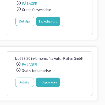
PÅ LAGER
Gratis forsendelse
Detaljer
Indkøbskurv
kr.
652.50
inkl. moms
fra Auto-Raifen GmbH
PÅ LAGER
Gratis forsendelse
Detaljer
Indkøbskurv