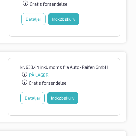
Gratis forsendelse
Detaljer
Indkøbskurv
kr.
633.44
inkl. moms
fra Auto-Raifen GmbH
PÅ LAGER
Gratis forsendelse
Detaljer
Indkøbskurv