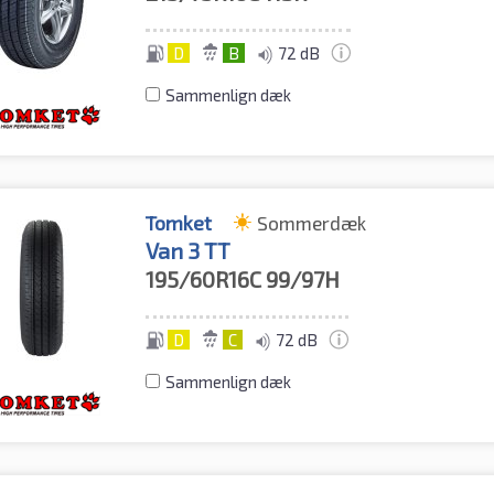
D
B
72 dB
Sammenlign dæk
Tomket
Sommerdæk
Van 3 TT
195/60R16C
99/97H
D
C
72 dB
Sammenlign dæk