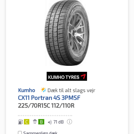
Kumho
Dæk til alt slags vejr
CX11 Portran 4S 3PMSF
225/70R15C
112/110R
C
B
71 dB
Sammenlign dæk