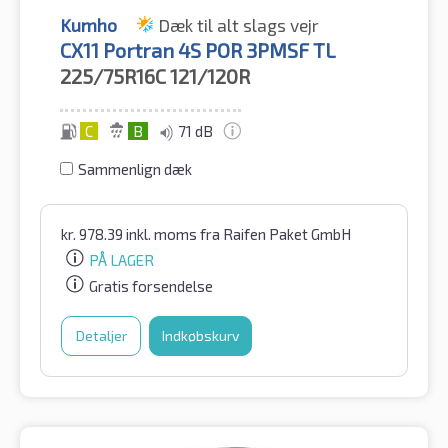
Kumho
Dæk til alt slags vejr
CX11 Portran 4S POR 3PMSF TL
225/75R16C
121/120R
C
B
71 dB
Sammenlign dæk
kr.
978.39
inkl. moms
fra Raifen Paket GmbH
PÅ LAGER
Gratis forsendelse
Detaljer
Indkøbskurv