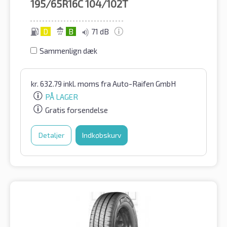
195/65R16C
104/102T
D
B
71 dB
Sammenlign dæk
kr.
632.79
inkl. moms
fra Auto-Raifen GmbH
PÅ LAGER
Gratis forsendelse
Detaljer
Indkøbskurv