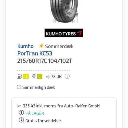
Kumho
Sommerdæk
PorTran KC53
215/60R17C
104/102T
D
C
72 dB
Sammenlign dæk
kr.
833.43
inkl. moms
fra Auto-Raifen GmbH
PÅ LAGER
Gratis forsendelse