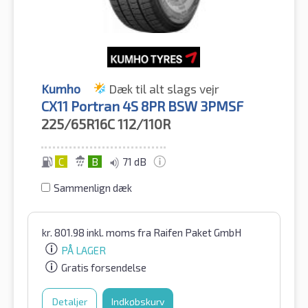
Kumho
Dæk til alt slags vejr
CX11 Portran 4S 8PR BSW 3PMSF
225/65R16C
112/110R
C
B
71 dB
Sammenlign dæk
kr.
801.98
inkl. moms
fra Raifen Paket GmbH
PÅ LAGER
Gratis forsendelse
Detaljer
Indkøbskurv