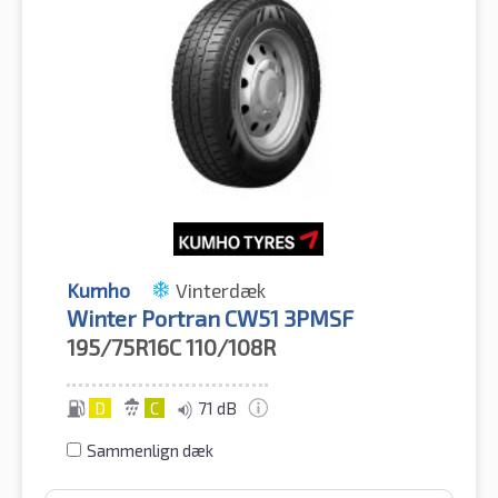
Kumho
Vinterdæk
Winter Portran CW51 3PMSF
195/75R16C
110/108R
D
C
71 dB
Sammenlign dæk