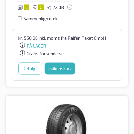
C
C
72 dB
Sammenlign dæk
kr.
550.06
inkl. moms
fra Raifen Paket GmbH
PÅ LAGER
Gratis forsendelse
Detaljer
Indkøbskurv