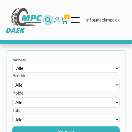
0
info@daekmpc.dk
Sæson
Bredde
Højde
Told
Søgning