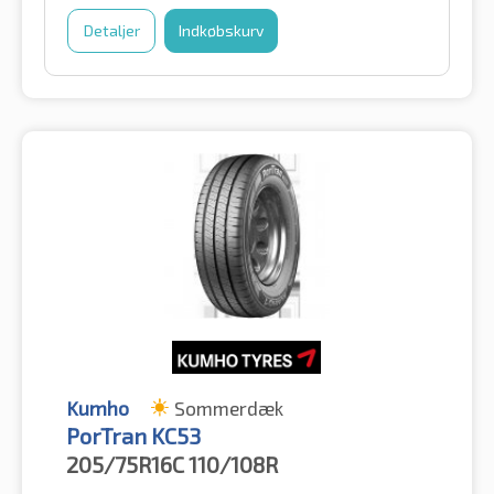
Detaljer
Indkøbskurv
Kumho
Sommerdæk
PorTran KC53
205/75R16C
110/108R