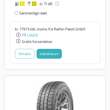
D
C
71 dB
Sammenlign dæk
kr.
779.13
inkl. moms
fra Raifen Paket GmbH
PÅ LAGER
Gratis forsendelse
Detaljer
Indkøbskurv