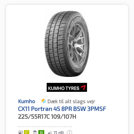
Kumho
Dæk til alt slags vejr
CX11 Portran 4S 8PR BSW 3PMSF
225/55R17C
109/107H
C
B
71 dB