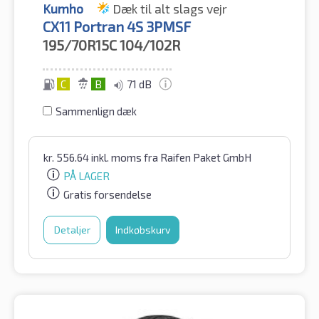
Kumho
Dæk til alt slags vejr
CX11 Portran 4S 3PMSF
195/70R15C
104/102R
C
B
71 dB
Sammenlign dæk
kr.
556.64
inkl. moms
fra Raifen Paket GmbH
PÅ LAGER
Gratis forsendelse
Detaljer
Indkøbskurv