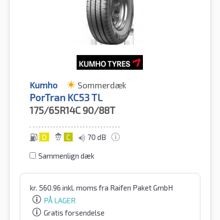
Kumho
Sommerdæk
PorTran KC53 TL
175/65R14C
90/88T
D
C
70 dB
Sammenlign dæk
kr.
560.96
inkl. moms
fra Raifen Paket GmbH
PÅ LAGER
Gratis forsendelse