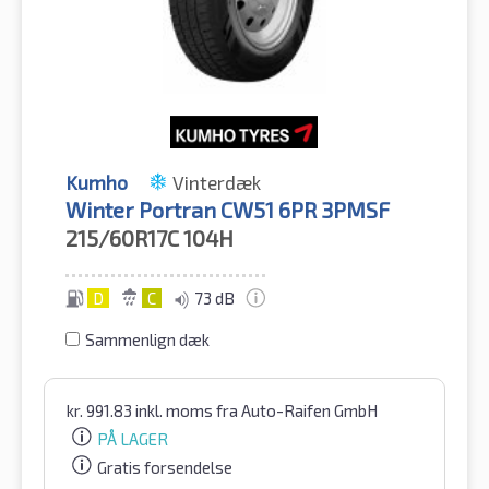
Kumho
Vinterdæk
Winter Portran CW51 6PR 3PMSF
215/60R17C
104H
D
C
73 dB
Sammenlign dæk
kr.
991.83
inkl. moms
fra Auto-Raifen GmbH
PÅ LAGER
Gratis forsendelse