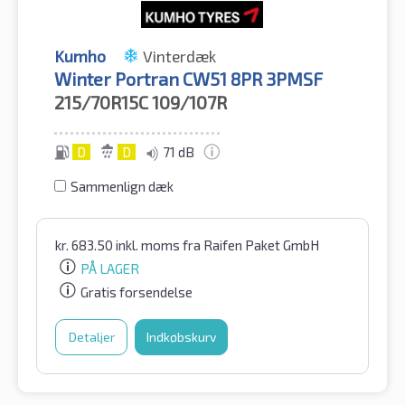
Kumho
Vinterdæk
Winter Portran CW51 8PR 3PMSF
215/70R15C
109/107R
D
D
71 dB
Sammenlign dæk
kr.
683.50
inkl. moms
fra Raifen Paket GmbH
PÅ LAGER
Gratis forsendelse
Detaljer
Indkøbskurv