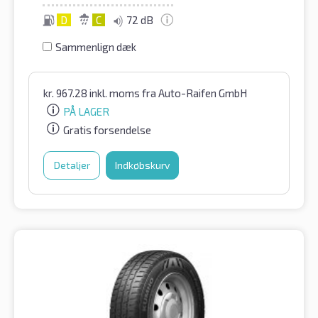
D
C
72 dB
Sammenlign dæk
kr.
967.28
inkl. moms
fra Auto-Raifen GmbH
PÅ LAGER
Gratis forsendelse
Detaljer
Indkøbskurv