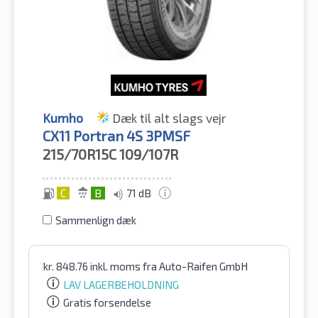
Kumho
Dæk til alt slags vejr
CX11 Portran 4S 3PMSF
215/70R15C
109/107R
C
B
71 dB
Sammenlign dæk
kr.
848.76
inkl. moms
fra Auto-Raifen GmbH
LAV LAGERBEHOLDNING
Gratis forsendelse