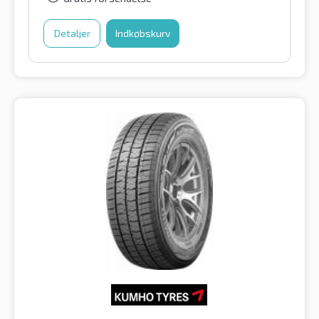
Detaljer
Indkøbskurv