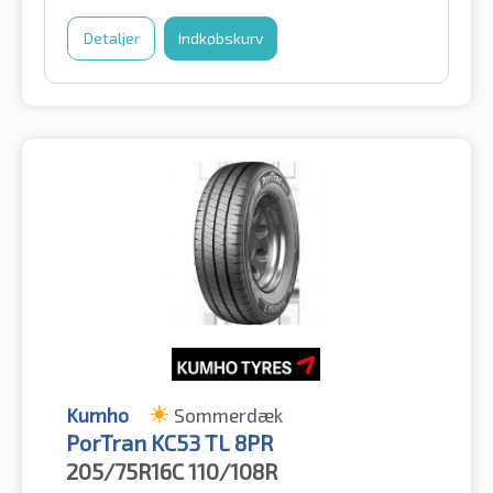
Detaljer
Indkøbskurv
Kumho
Sommerdæk
PorTran KC53 TL 8PR
205/75R16C
110/108R