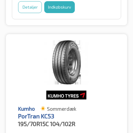
Detaljer
Indkøbskurv
Kumho
Sommerdæk
PorTran KC53
195/70R15C
104/102R