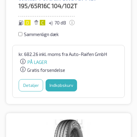
195/65R16C
104/102T
D
C
70 dB
Sammenlign dæk
kr.
682.26
inkl. moms
fra Auto-Raifen GmbH
PÅ LAGER
Gratis forsendelse
Detaljer
Indkøbskurv