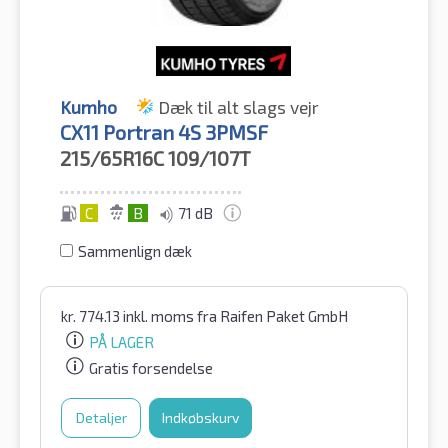
Kumho
Dæk til alt slags vejr
CX11 Portran 4S 3PMSF
215/65R16C
109/107T
C
B
71 dB
Sammenlign dæk
kr.
774.13
inkl. moms
fra Raifen Paket GmbH
PÅ LAGER
Gratis forsendelse
Detaljer
Indkøbskurv