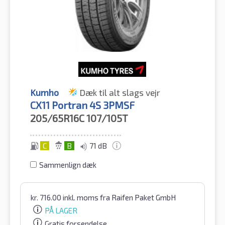
Kumho
Dæk til alt slags vejr
CX11 Portran 4S 3PMSF
205/65R16C
107/105T
C
B
71 dB
Sammenlign dæk
kr.
716.00
inkl. moms
fra Raifen Paket GmbH
PÅ LAGER
Gratis forsendelse