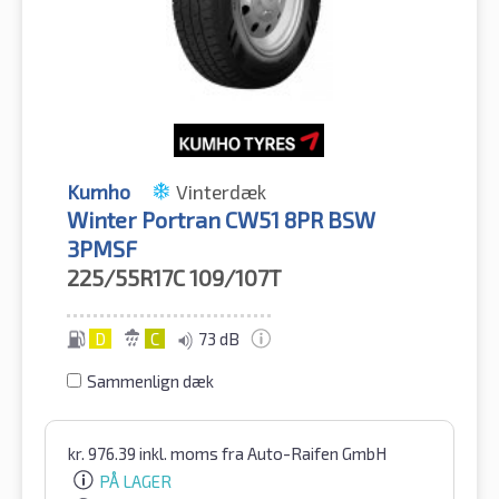
Kumho
Vinterdæk
Winter Portran CW51 8PR BSW
3PMSF
225/55R17C
109/107T
D
C
73 dB
Sammenlign dæk
kr.
976.39
inkl. moms
fra Auto-Raifen GmbH
PÅ LAGER