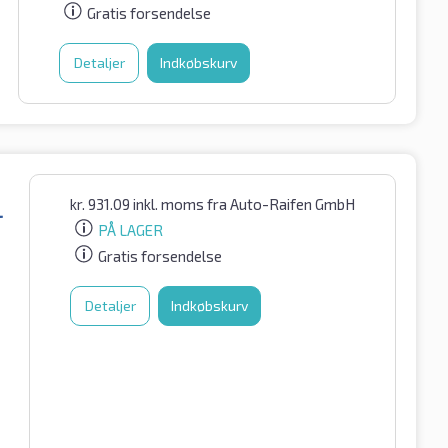
Gratis forsendelse
Detaljer
Indkøbskurv
kr.
931.09
inkl. moms
fra Auto-Raifen GmbH
L
PÅ LAGER
Gratis forsendelse
Detaljer
Indkøbskurv