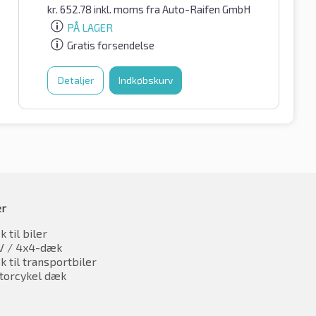
kr.
652.78
inkl. moms
fra Auto-Raifen GmbH
PÅ LAGER
Gratis forsendelse
Detaljer
Indkøbskurv
er
 til biler
V / 4x4-dæk
 til transportbiler
torcykel dæk