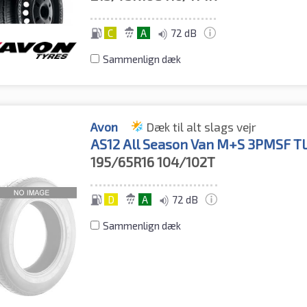
C
A
72 dB
Sammenlign dæk
Avon
Dæk til alt slags vejr
AS12 All Season Van M+S 3PMSF T
195/65R16
104/102T
D
A
72 dB
Sammenlign dæk