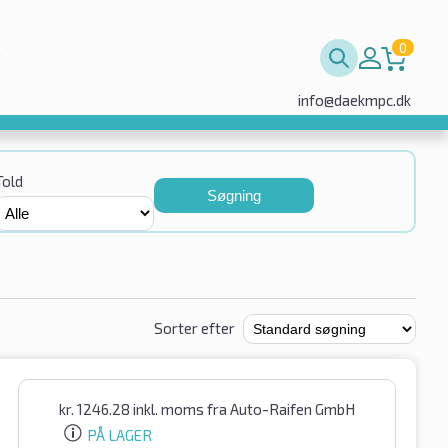
0
info@daekmpc.dk
Told
Søgning
Sorter efter
kr.
1246.28
inkl. moms
fra Auto-Raifen GmbH
PÅ LAGER