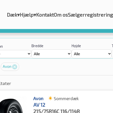
Dæk
▾
Hjælp
▾
Kontakt
Om os
Sælgerregistrering
Bredde
Højde
on
Avon
ltater
Avon
Sommerdæk
AV 12
215/75R16C
116/114R