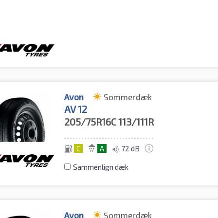
Avon
Sommerdæk
AV 12
205/75R16C
113/111R
C
A
72 dB
Sammenlign dæk
Avon
Sommerdæk