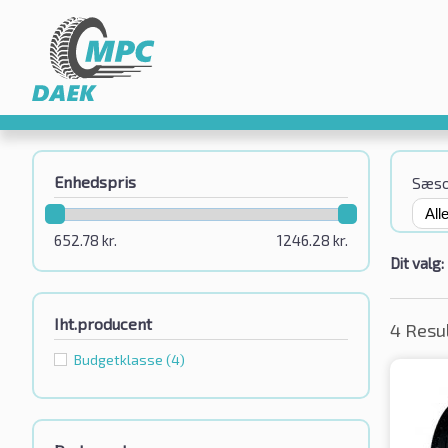
Enhedspris
Sæs
652.78
kr.
1246.28
kr.
Dit valg:
Iht.producent
4 Resu
Budgetklassе
(4)