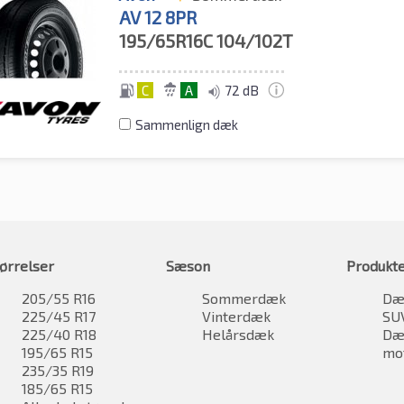
AV 12 8PR
195/65R16C
104/102T
C
A
72 dB
Sammenlign dæk
ørrelser
Sæson
Produkt
205/55 R16
Sommerdæk
Dæk
225/45 R17
Vinterdæk
SU
225/40 R18
Helårsdæk
Dæk
195/65 R15
mo
235/35 R19
185/65 R15