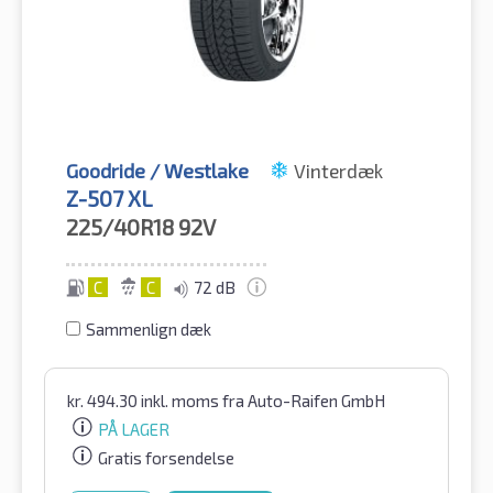
Goodride / Westlake
Vinterdæk
Z-507 XL
225/40R18
92V
C
C
72 dB
Sammenlign dæk
kr.
494.30
inkl. moms
fra Auto-Raifen GmbH
PÅ LAGER
Gratis forsendelse