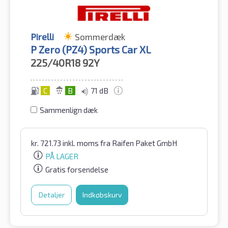
Pirelli
Sommerdæk
P Zero (PZ4) Sports Car XL
225/40R18
92Y
C
B
71 dB
Sammenlign dæk
kr.
721.73
inkl. moms
fra Raifen Paket GmbH
PÅ LAGER
Gratis forsendelse
Detaljer
Indkøbskurv