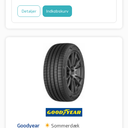
Detaljer
Indkøbskurv
Goodyear
Sommerdæk