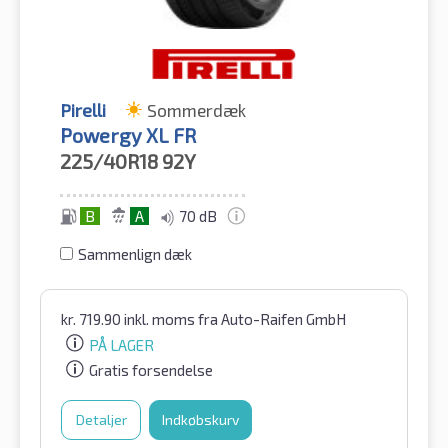
Pirelli
Sommerdæk
Powergy XL FR
225/40R18
92Y
B
A
70 dB
Sammenlign dæk
kr.
719.90
inkl. moms
fra Auto-Raifen GmbH
PÅ LAGER
Gratis forsendelse
Detaljer
Indkøbskurv