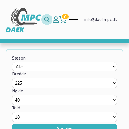
0
info@daekmpc.dk
Sæson
Bredde
Højde
Told
Søgning