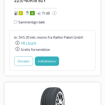
225/40R18
92Y
C
B
71 dB
Sammenlign dæk
kr.
545.30
inkl. moms
fra Raifen Paket GmbH
PÅ LAGER
Gratis forsendelse
Detaljer
Indkøbskurv