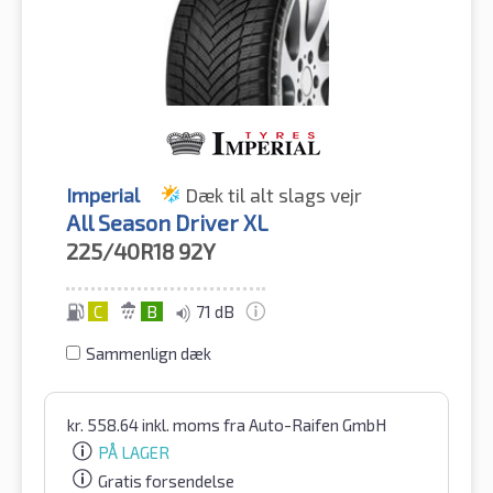
Imperial
Dæk til alt slags vejr
All Season Driver XL
225/40R18
92Y
C
B
71 dB
Sammenlign dæk
kr.
558.64
inkl. moms
fra Auto-Raifen GmbH
PÅ LAGER
Gratis forsendelse