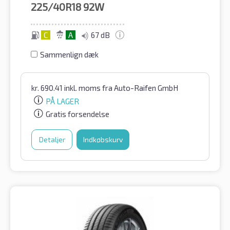
225/40R18
92W
C
A
67 dB
Sammenlign dæk
kr.
690.41
inkl. moms
fra Auto-Raifen GmbH
PÅ LAGER
Gratis forsendelse
Detaljer
Indkøbskurv