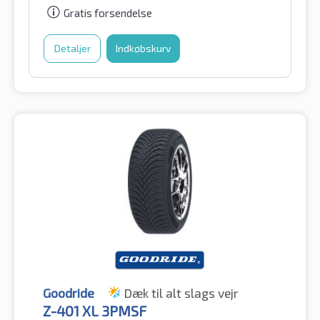
Gratis forsendelse
Detaljer
Indkøbskurv
Goodride
Dæk til alt slags vejr
Z-401 XL 3PMSF