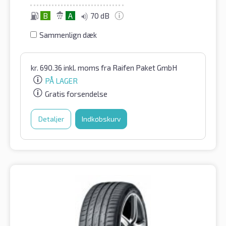
B
A
70 dB
Sammenlign dæk
kr.
690.36
inkl. moms
fra Raifen Paket GmbH
PÅ LAGER
Gratis forsendelse
Detaljer
Indkøbskurv