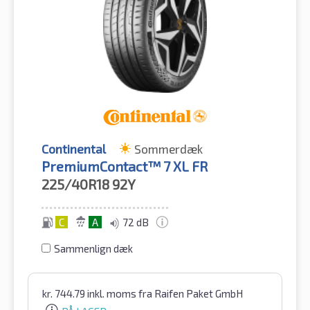
Continental
Sommerdæk
PremiumContact™ 7 XL FR
225/40R18
92Y
C
A
72 dB
Sammenlign dæk
kr.
744.79
inkl. moms
fra Raifen Paket GmbH