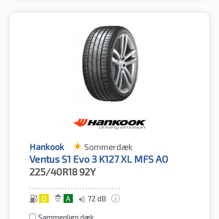
Hankook
Sommerdæk
Ventus S1 Evo 3 K127 XL MFS AO
225/40R18
92Y
D
A
72 dB
Sammenlign dæk