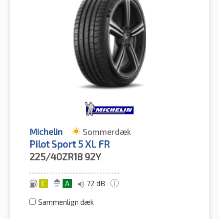
Michelin
Sommerdæk
Pilot Sport 5 XL FR
225/40ZR18
92Y
C
A
72 dB
Sammenlign dæk