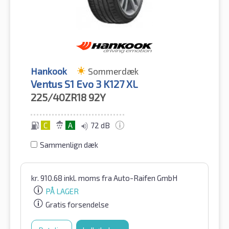
Hankook
Sommerdæk
Ventus S1 Evo 3 K127 XL
225/40ZR18
92Y
C
A
72 dB
Sammenlign dæk
kr.
910.68
inkl. moms
fra Auto-Raifen GmbH
PÅ LAGER
Gratis forsendelse