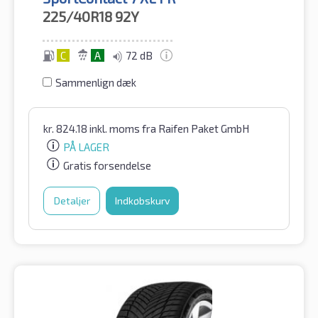
225/40R18
92Y
C
A
72 dB
Sammenlign dæk
kr.
824.18
inkl. moms
fra Raifen Paket GmbH
PÅ LAGER
Gratis forsendelse
Detaljer
Indkøbskurv