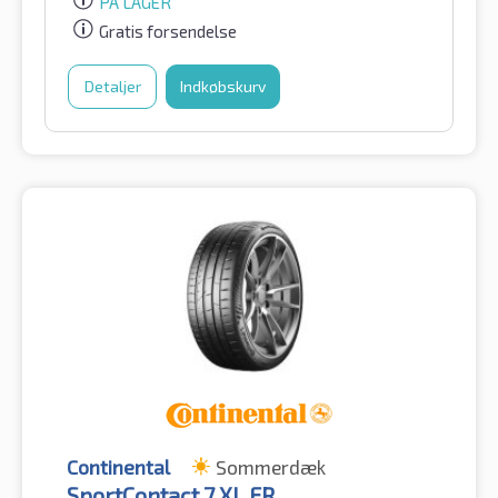
PÅ LAGER
Gratis forsendelse
Detaljer
Indkøbskurv
Continental
Sommerdæk
SportContact 7 XL FR