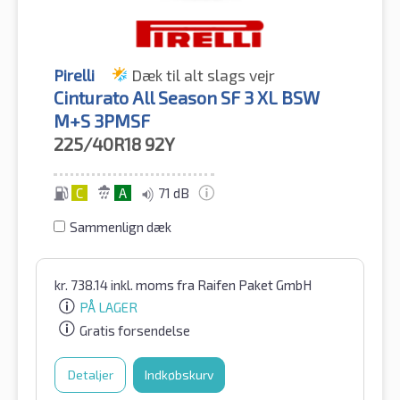
Pirelli
Dæk til alt slags vejr
Cinturato All Season SF 3 XL BSW
M+S 3PMSF
225/40R18
92Y
C
A
71 dB
Sammenlign dæk
kr.
738.14
inkl. moms
fra Raifen Paket GmbH
PÅ LAGER
Gratis forsendelse
Detaljer
Indkøbskurv