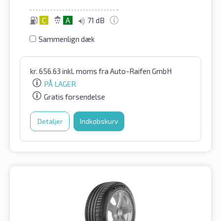
C
A
71 dB
Sammenlign dæk
kr.
656.63
inkl. moms
fra Auto-Raifen GmbH
PÅ LAGER
Gratis forsendelse
Detaljer
Indkøbskurv