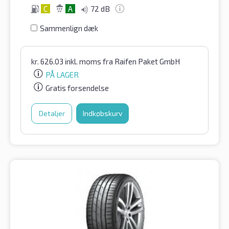
C
A
72 dB
Sammenlign dæk
kr.
626.03
inkl. moms
fra Raifen Paket GmbH
PÅ LAGER
Gratis forsendelse
Detaljer
Indkøbskurv