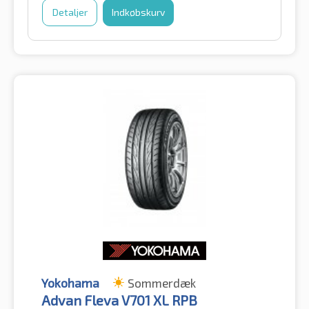
Detaljer
Indkøbskurv
Yokohama
Sommerdæk
Advan Fleva V701 XL RPB