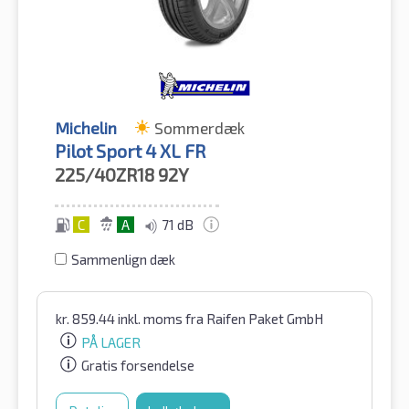
Michelin
Sommerdæk
Pilot Sport 4 XL FR
225/40ZR18
92Y
C
A
71 dB
Sammenlign dæk
kr.
859.44
inkl. moms
fra Raifen Paket GmbH
PÅ LAGER
Gratis forsendelse