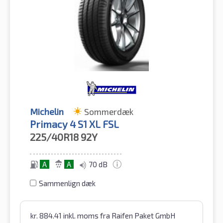
Michelin
Sommerdæk
Primacy 4 S1 XL FSL
225/40R18
92Y
A
A
70 dB
Sammenlign dæk
kr.
884.41
inkl. moms
fra Raifen Paket GmbH