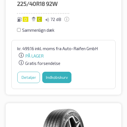
225/40R18
92W
D
C
72 dB
Sammenlign dæk
kr.
499.16
inkl. moms
fra Auto-Raifen GmbH
PÅ LAGER
Gratis forsendelse
Detaljer
Indkøbskurv