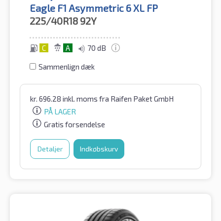
Eagle F1 Asymmetric 6 XL FP
225/40R18
92Y
C
A
70 dB
Sammenlign dæk
kr.
696.28
inkl. moms
fra Raifen Paket GmbH
PÅ LAGER
Gratis forsendelse
Detaljer
Indkøbskurv