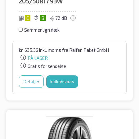
205/50R17
93W
C
B
72 dB
Sammenlign dæk
kr.
635.36
inkl. moms
fra Raifen Paket GmbH
PÅ LAGER
Gratis forsendelse
Detaljer
Indkøbskurv