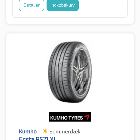
Detaljer
Indkøbskurv
Kumho
Sommerdæk
Ecsta PS71 XL