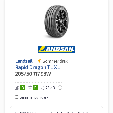
Landsail
Sommerdæk
Rapid Dragon TL XL
205/50R17
93W
B
B
72 dB
Sammenlign dæk