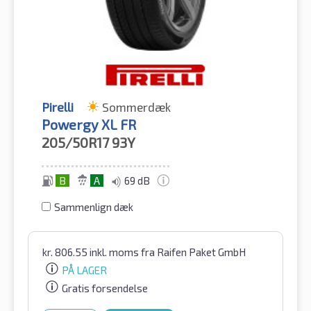
Pirelli
Sommerdæk
Powergy XL FR
205/50R17
93Y
B
A
69 dB
Sammenlign dæk
kr.
806.55
inkl. moms
fra Raifen Paket GmbH
PÅ LAGER
Gratis forsendelse