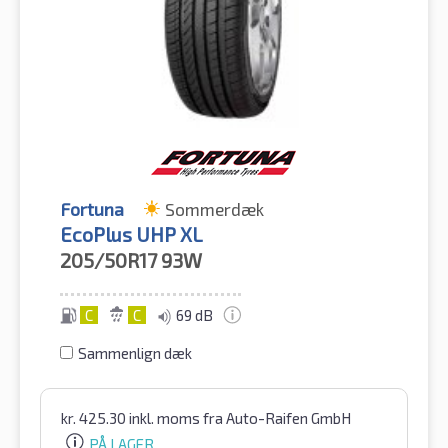
Fortuna
Sommerdæk
EcoPlus UHP XL
205/50R17
93W
C
C
69 dB
Sammenlign dæk
kr.
425.30
inkl. moms
fra Auto-Raifen GmbH
PÅ LAGER