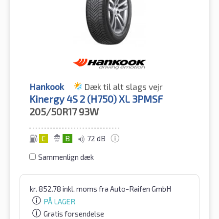
Hankook
Dæk til alt slags vejr
Kinergy 4S 2 (H750) XL 3PMSF
205/50R17
93W
C
B
72 dB
Sammenlign dæk
kr.
852.78
inkl. moms
fra Auto-Raifen GmbH
PÅ LAGER
Gratis forsendelse