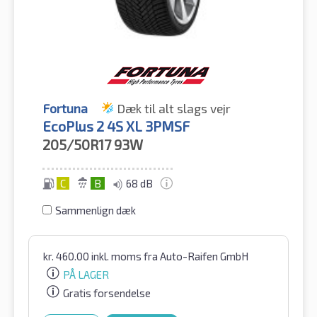
Fortuna
Dæk til alt slags vejr
EcoPlus 2 4S XL 3PMSF
205/50R17
93W
C
B
68 dB
Sammenlign dæk
kr.
460.00
inkl. moms
fra Auto-Raifen GmbH
PÅ LAGER
Gratis forsendelse