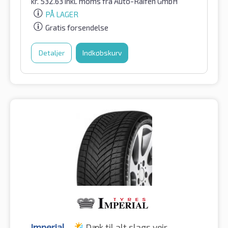
kr.
532.63
inkl. moms
fra Auto-Raifen GmbH
PÅ LAGER
Gratis forsendelse
Detaljer
Indkøbskurv
Imperial
Dæk til alt slags vejr