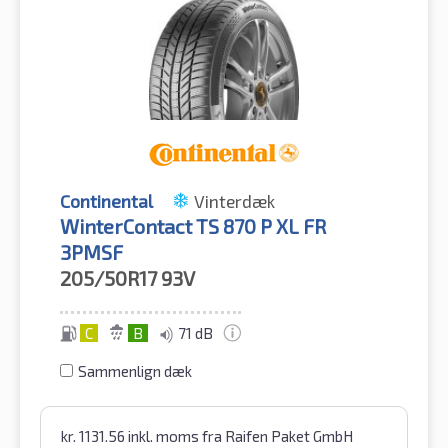
Continental
Vinterdæk
WinterContact TS 870 P XL FR
3PMSF
205/50R17
93V
C
B
71 dB
Sammenlign dæk
kr.
1131.56
inkl. moms
fra Raifen Paket GmbH