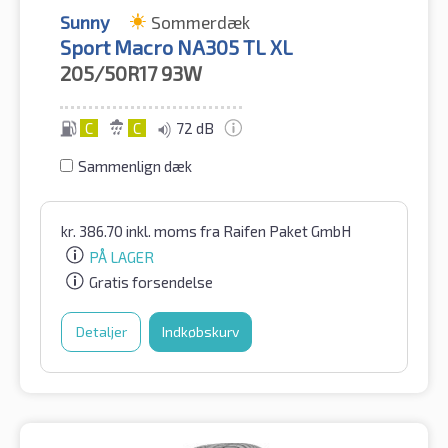
Sunny
Sommerdæk
Sport Macro NA305 TL XL
205/50R17
93W
C
C
72 dB
Sammenlign dæk
kr.
386.70
inkl. moms
fra Raifen Paket GmbH
PÅ LAGER
Gratis forsendelse
Detaljer
Indkøbskurv