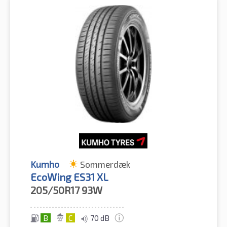
Kumho
Sommerdæk
EcoWing ES31 XL
205/50R17
93W
B
C
70 dB