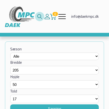
0
info@daekmpc.dk
Sæson
Bredde
Højde
Told
Søgning