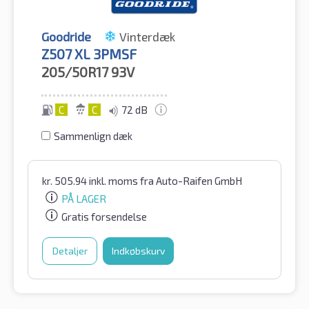
Goodride
Vinterdæk
Z507 XL 3PMSF
205/50R17
93V
C
C
72 dB
Sammenlign dæk
kr.
505.94
inkl. moms
fra Auto-Raifen GmbH
PÅ LAGER
Gratis forsendelse
Detaljer
Indkøbskurv