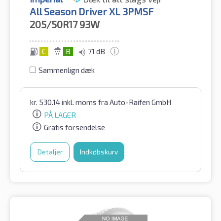
All Season Driver XL 3PMSF
205/50R17
93W
C
B
71 dB
Sammenlign dæk
kr.
530.14
inkl. moms
fra Auto-Raifen GmbH
PÅ LAGER
Gratis forsendelse
Detaljer
Indkøbskurv