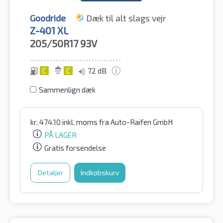
Goodride
Dæk til alt slags vejr
Z-401 XL
205/50R17
93V
C
C
72 dB
Sammenlign dæk
kr.
474.10
inkl. moms
fra Auto-Raifen GmbH
PÅ LAGER
Gratis forsendelse
Detaljer
Indkøbskurv