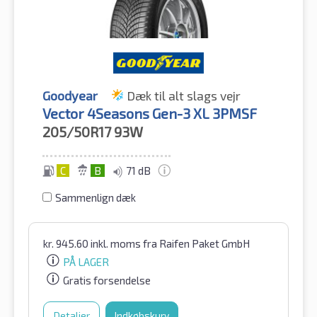
Goodyear
Dæk til alt slags vejr
Vector 4Seasons Gen-3 XL 3PMSF
205/50R17
93W
C
B
71 dB
Sammenlign dæk
kr.
945.60
inkl. moms
fra Raifen Paket GmbH
PÅ LAGER
Gratis forsendelse
Detaljer
Indkøbskurv