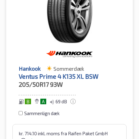
Hankook
Sommerdæk
Ventus Prime 4 K135 XL BSW
205/50R17
93W
B
A
69 dB
Sammenlign dæk
kr.
714.10
inkl. moms
fra Raifen Paket GmbH