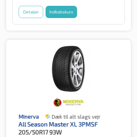
Detaljer
Indkøbskurv
Minerva
Dæk til alt slags vejr
All Season Master XL 3PMSF
205/50R17
93W