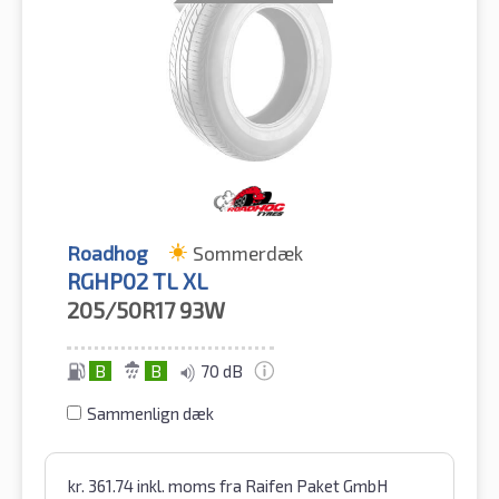
Roadhog
Sommerdæk
RGHP02 TL XL
205/50R17
93W
B
B
70 dB
Sammenlign dæk
kr.
361.74
inkl. moms
fra Raifen Paket GmbH