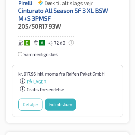
Pirelli
Dæk til alt slags vejr
Cinturato All Season SF 3 XL BSW
M+S 3PMSF
205/50R17
93W
B
A
72 dB
Sammenlign dæk
kr.
917.96
inkl. moms
fra Raifen Paket GmbH
PÅ LAGER
Gratis forsendelse
Detaljer
Indkøbskurv