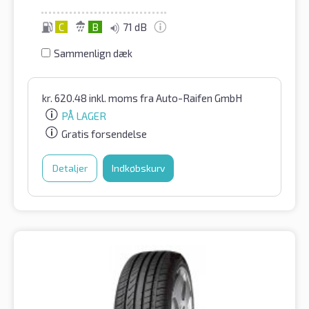
C
B
71 dB
Sammenlign dæk
kr.
620.48
inkl. moms
fra Auto-Raifen GmbH
PÅ LAGER
Gratis forsendelse
Detaljer
Indkøbskurv