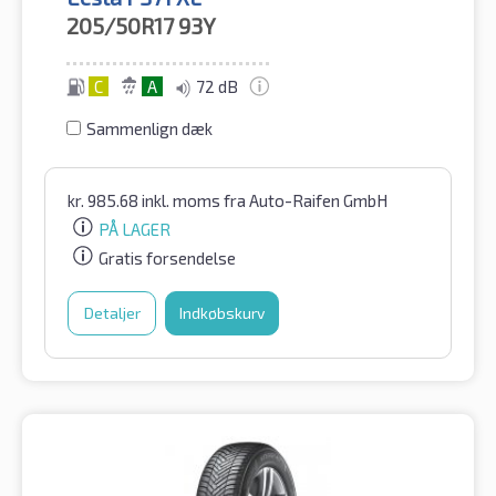
205/50R17
93Y
C
A
72 dB
Sammenlign dæk
kr.
985.68
inkl. moms
fra Auto-Raifen GmbH
PÅ LAGER
Gratis forsendelse
Detaljer
Indkøbskurv