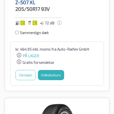
Z-507 XL
205/50R17
93V
C
C
72 dB
Sammenlign dæk
kr.
464.95
inkl. moms
fra Auto-Raifen GmbH
PÅ LAGER
Gratis forsendelse
Detaljer
Indkøbskurv