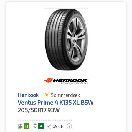
Hankook
Sommerdæk
Ventus Prime 4 K135 XL BSW
205/50R17
93W
B
A
69 dB