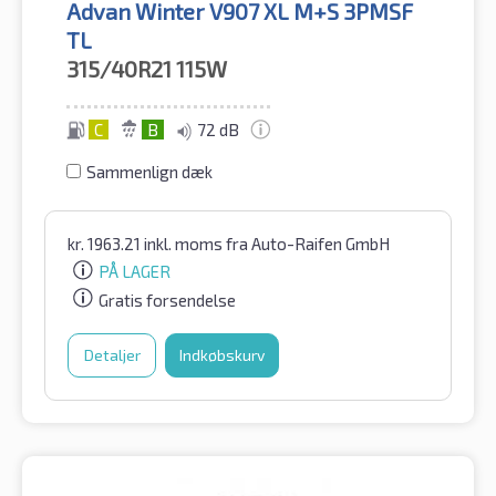
Advan Winter V907 XL M+S 3PMSF
TL
315/40R21
115W
C
B
72 dB
Sammenlign dæk
kr.
1963.21
inkl. moms
fra Auto-Raifen GmbH
PÅ LAGER
Gratis forsendelse
Detaljer
Indkøbskurv