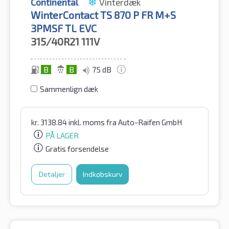
Continental
Vinterdæk
WinterContact TS 870 P FR M+S
3PMSF TL EVC
315/40R21
111V
B
B
75 dB
Sammenlign dæk
kr.
3138.84
inkl. moms
fra Auto-Raifen GmbH
PÅ LAGER
Gratis forsendelse
Detaljer
Indkøbskurv