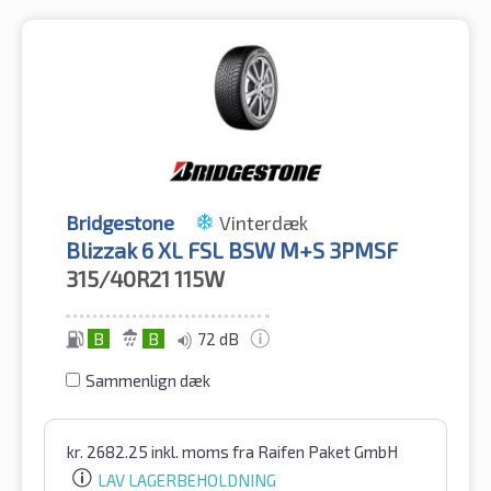
Bridgestone
Vinterdæk
Blizzak 6 XL FSL BSW M+S 3PMSF
315/40R21
115W
B
B
72 dB
Sammenlign dæk
kr.
2682.25
inkl. moms
fra Raifen Paket GmbH
LAV LAGERBEHOLDNING