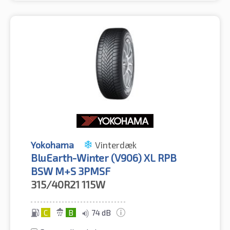
Yokohama
Vinterdæk
BluEarth-Winter (V906) XL RPB
BSW M+S 3PMSF
315/40R21
115W
C
B
74 dB