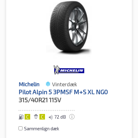
Michelin
Vinterdæk
Pilot Alpin 5 3PMSF M+S XL NG0
315/40R21
115V
C
C
72 dB
Sammenlign dæk