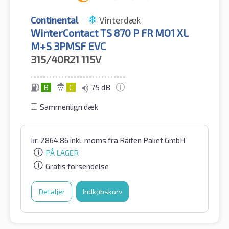
Continental
Vinterdæk
WinterContact TS 870 P FR MO1 XL
M+S 3PMSF EVC
315/40R21
115V
B
C
75 dB
Sammenlign dæk
kr.
2864.86
inkl. moms
fra Raifen Paket GmbH
PÅ LAGER
Gratis forsendelse
Detaljer
Indkøbskurv