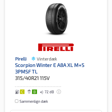
Pirelli
Vinterdæk
Scorpion Winter E A8A XL M+S
3PMSF TL
315/40R21
115V
C
B
72 dB
Sammenlign dæk