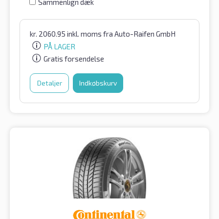
Sammenlign dæk
kr.
2060.95
inkl. moms
fra Auto-Raifen GmbH
PÅ LAGER
Gratis forsendelse
Detaljer
Indkøbskurv