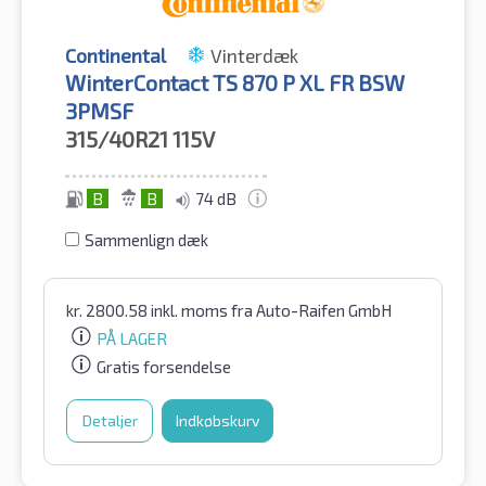
Continental
Vinterdæk
WinterContact TS 870 P XL FR BSW
3PMSF
315/40R21
115V
B
B
74 dB
Sammenlign dæk
kr.
2800.58
inkl. moms
fra Auto-Raifen GmbH
PÅ LAGER
Gratis forsendelse
Detaljer
Indkøbskurv