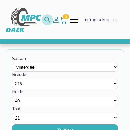
0
info@daekmpc.dk
Sæson
Bredde
Højde
Told
Søgning