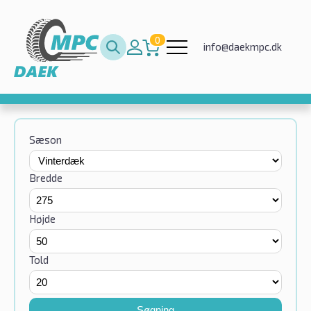
0
info@daekmpc.dk
Sæson
Bredde
Højde
Told
Søgning