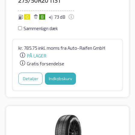
275/50R20
113T
D
B
73 dB
Sammenlign dæk
kr.
785.75
inkl. moms
fra Auto-Raifen GmbH
PÅ LAGER
Gratis forsendelse
Detaljer
Indkøbskurv