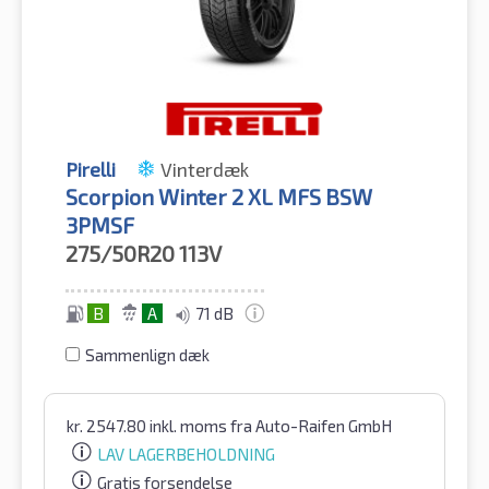
Pirelli
Vinterdæk
Scorpion Winter 2 XL MFS BSW
3PMSF
275/50R20
113V
B
A
71 dB
Sammenlign dæk
kr.
2547.80
inkl. moms
fra Auto-Raifen GmbH
LAV LAGERBEHOLDNING
Gratis forsendelse