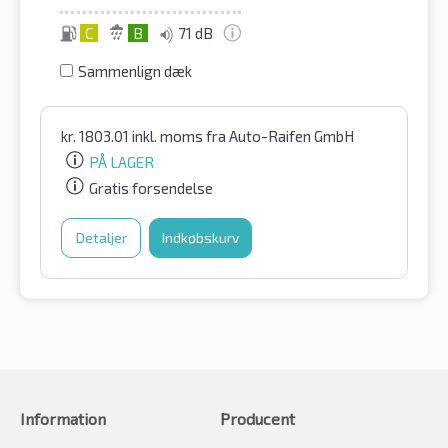
C
B
71 dB
Sammenlign dæk
kr.
1803.01
inkl. moms
fra Auto-Raifen GmbH
PÅ LAGER
Gratis forsendelse
Detaljer
Indkøbskurv
Information
Producent