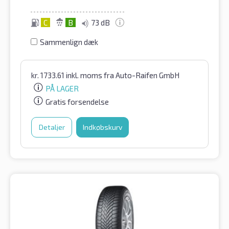
C
B
73 dB
Sammenlign dæk
kr.
1733.61
inkl. moms
fra Auto-Raifen GmbH
PÅ LAGER
Gratis forsendelse
Detaljer
Indkøbskurv