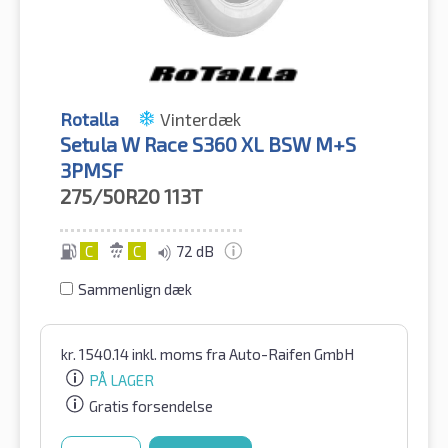
Rotalla
Vinterdæk
Setula W Race S360 XL BSW M+S
3PMSF
275/50R20
113T
C
C
72 dB
Sammenlign dæk
kr.
1540.14
inkl. moms
fra Auto-Raifen GmbH
PÅ LAGER
Gratis forsendelse