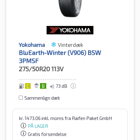
Yokohama
Vinterdæk
BluEarth-Winter (V906) BSW
3PMSF
275/50R20
113V
C
B
73 dB
Sammenlign dæk
kr.
1473.06
inkl. moms
fra Raifen Paket GmbH
PÅ LAGER
Gratis forsendelse