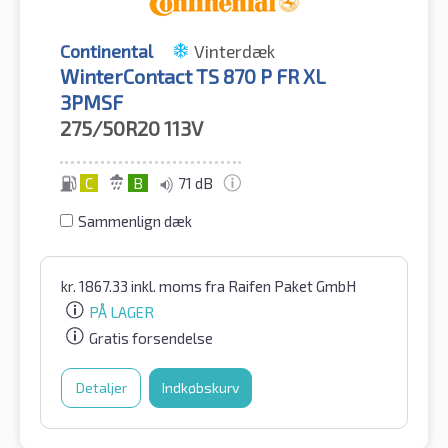
Continental
Vinterdæk
WinterContact TS 870 P FR XL
3PMSF
275/50R20
113V
C
B
71 dB
Sammenlign dæk
kr.
1867.33
inkl. moms
fra Raifen Paket GmbH
PÅ LAGER
Gratis forsendelse
Detaljer
Indkøbskurv