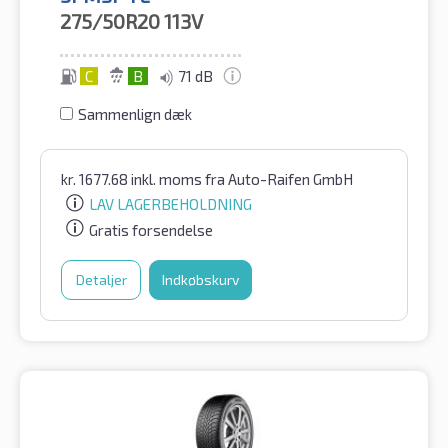
275/50R20
113V
C
B
71 dB
Sammenlign dæk
kr.
1677.68
inkl. moms
fra Auto-Raifen GmbH
LAV LAGERBEHOLDNING
Gratis forsendelse
Detaljer
Indkøbskurv