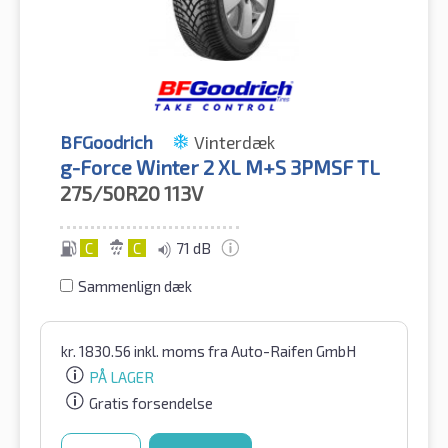
BFGoodrich
Vinterdæk
g-Force Winter 2 XL M+S 3PMSF TL
275/50R20
113V
C
C
71 dB
Sammenlign dæk
kr.
1830.56
inkl. moms
fra Auto-Raifen GmbH
PÅ LAGER
Gratis forsendelse