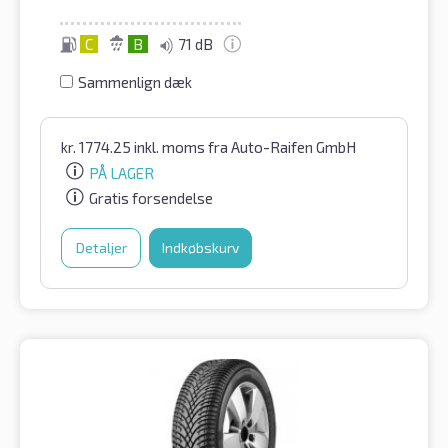
C
B
71 dB
Sammenlign dæk
kr.
1774.25
inkl. moms
fra Auto-Raifen GmbH
PÅ LAGER
Gratis forsendelse
Detaljer
Indkøbskurv