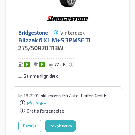
Bridgestone
Vinterdæk
Blizzak 6 XL M+S 3PMSF TL
275/50R20
113W
B
B
72 dB
Sammenlign dæk
kr.
1878.01
inkl. moms
fra Auto-Raifen GmbH
PÅ LAGER
Gratis forsendelse
Detaljer
Indkøbskurv