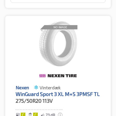
Nexen
Vinterdæk
WinGuard Sport 3 XL M+S 3PMSF TL
275/50R20
113V
C
C
73 dB