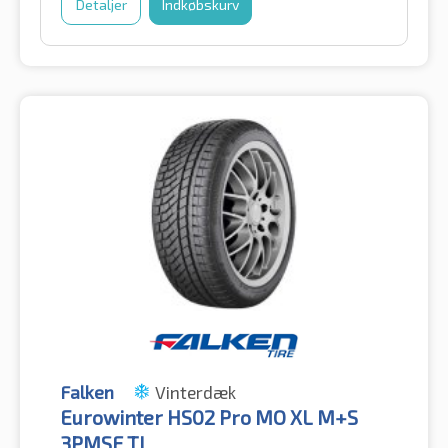
Detaljer
Indkøbskurv
Falken
Vinterdæk
Eurowinter HS02 Pro MO XL M+S
3PMSF TL