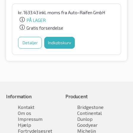
kr.
1633.43
inkl. moms
fra Auto-Raifen GmbH
PÅ LAGER
Gratis forsendelse
Detaljer
Indkøbskurv
Information
Producent
Kontakt
Bridgestone
Om os
Continental
Impressum
Dunlop
Hjælp
Goodyear
Fortrydelsesret
Michelin