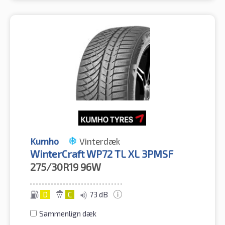
Kumho
Vinterdæk
WinterCraft WP72 TL XL 3PMSF
275/30R19
96W
D
C
73 dB
Sammenlign dæk