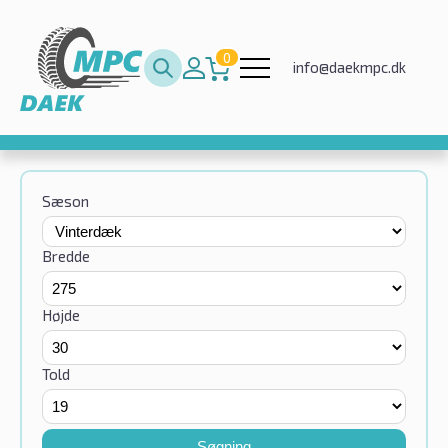
0
info@daekmpc.dk
Sæson
Bredde
Højde
Told
Søgning