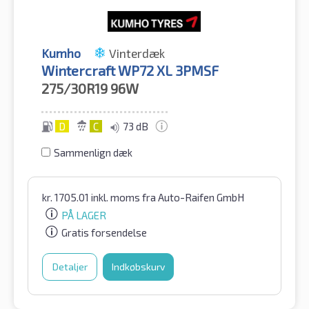
Kumho
Vinterdæk
Wintercraft WP72 XL 3PMSF
275/30R19
96W
D
C
73 dB
Sammenlign dæk
kr.
1705.01
inkl. moms
fra Auto-Raifen GmbH
PÅ LAGER
Gratis forsendelse
Detaljer
Indkøbskurv