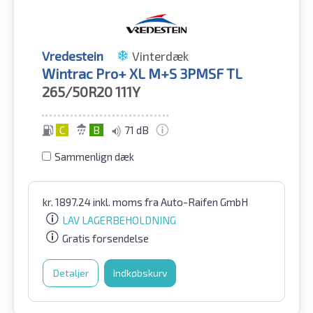
Vredestein
Vinterdæk
Wintrac Pro+ XL M+S 3PMSF TL
265/50R20
111Y
C
B
71 dB
Sammenlign dæk
kr.
1897.24
inkl. moms
fra Auto-Raifen GmbH
LAV LAGERBEHOLDNING
Gratis forsendelse
Detaljer
Indkøbskurv