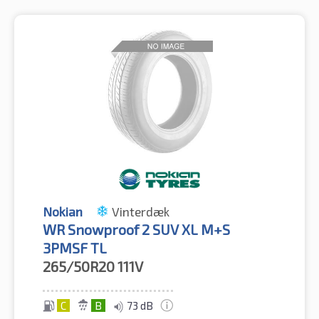
Nokian
Vinterdæk
WR Snowproof 2 SUV XL M+S
3PMSF TL
265/50R20
111V
C
B
73 dB