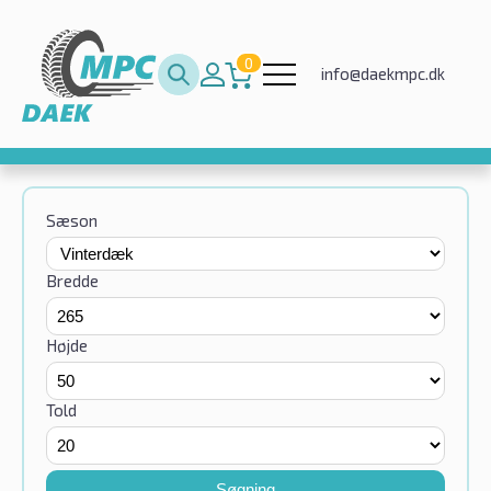
0
info@daekmpc.dk
Sæson
Bredde
Højde
Told
Søgning