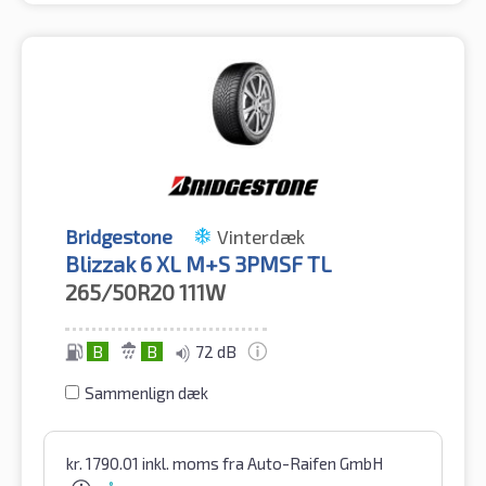
Bridgestone
Vinterdæk
Blizzak 6 XL M+S 3PMSF TL
265/50R20
111W
B
B
72 dB
Sammenlign dæk
kr.
1790.01
inkl. moms
fra Auto-Raifen GmbH