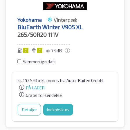
Yokohama
Vinterdæk
BluEarth Winter V905 XL
265/50R20
111V
C
C
73 dB
Sammenlign dæk
kr.
1425.61
inkl. moms
fra Auto-Raifen GmbH
PÅ LAGER
Gratis forsendelse
Detaljer
Indkøbskurv