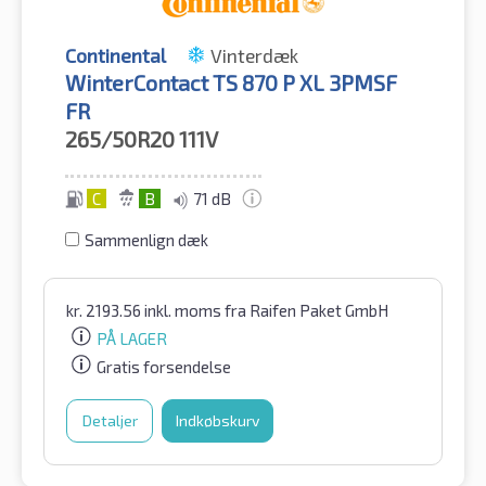
Continental
Vinterdæk
WinterContact TS 870 P XL 3PMSF
FR
265/50R20
111V
C
B
71 dB
Sammenlign dæk
kr.
2193.56
inkl. moms
fra Raifen Paket GmbH
PÅ LAGER
Gratis forsendelse
Detaljer
Indkøbskurv