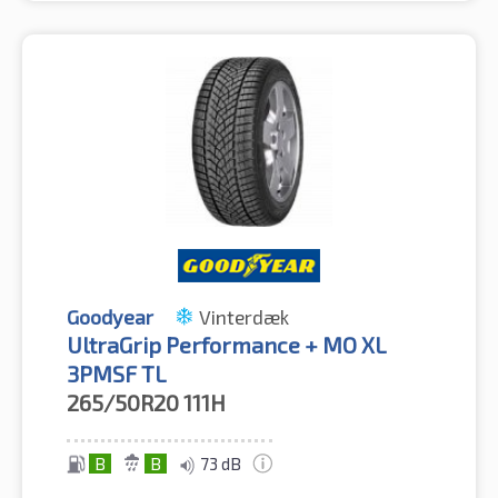
Goodyear
Vinterdæk
UltraGrip Performance + MO XL
3PMSF TL
265/50R20
111H
B
B
73 dB