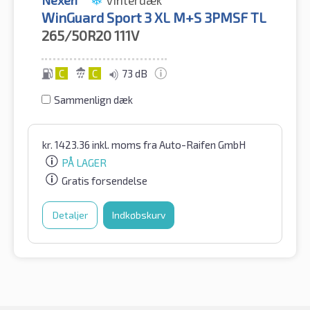
Nexen
Vinterdæk
WinGuard Sport 3 XL M+S 3PMSF TL
265/50R20
111V
C
C
73 dB
Sammenlign dæk
kr.
1423.36
inkl. moms
fra Auto-Raifen GmbH
PÅ LAGER
Gratis forsendelse
Detaljer
Indkøbskurv