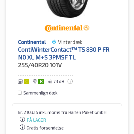
Continental
Vinterdæk
ContiWinterContact™ TS 830 P FR
N0 XL M+S 3PMSF TL
255/40R20
101V
C
B
73 dB
Sammenlign dæk
kr.
2103.15
inkl. moms
fra Raifen Paket GmbH
PÅ LAGER
Gratis forsendelse