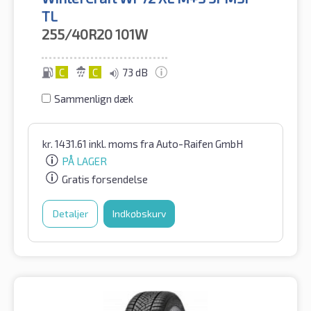
TL
255/40R20
101W
C
C
73 dB
Sammenlign dæk
kr.
1431.61
inkl. moms
fra Auto-Raifen GmbH
PÅ LAGER
Gratis forsendelse
Detaljer
Indkøbskurv