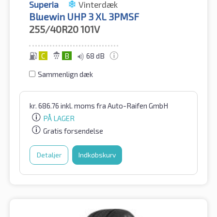
Superia
Vinterdæk
Bluewin UHP 3 XL 3PMSF
255/40R20
101V
C
B
68 dB
Sammenlign dæk
kr.
686.76
inkl. moms
fra Auto-Raifen GmbH
PÅ LAGER
Gratis forsendelse
Detaljer
Indkøbskurv