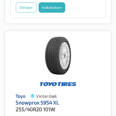
Detaljer
Indkøbskurv
Toyo
Vinterdæk
Snowprox S954 XL
255/40R20
101W