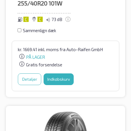
255/40R20
101W
C
C
73 dB
Sammenlign dæk
kr.
1669.41
inkl. moms
fra Auto-Raifen GmbH
PÅ LAGER
Gratis forsendelse
Detaljer
Indkøbskurv