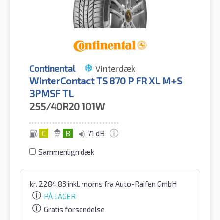
Continental
Vinterdæk
WinterContact TS 870 P FR XL M+S
3PMSF TL
255/40R20
101W
C
B
71 dB
Sammenlign dæk
kr.
2284.83
inkl. moms
fra Auto-Raifen GmbH
PÅ LAGER
Gratis forsendelse