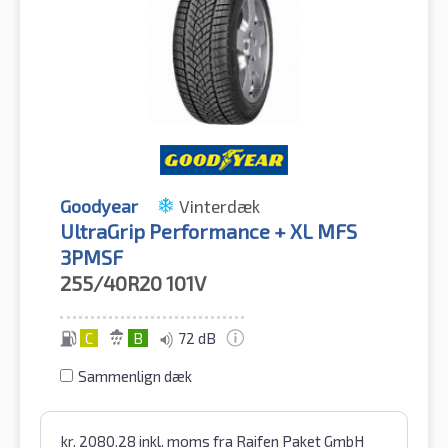
Goodyear
Vinterdæk
UltraGrip Performance + XL MFS
3PMSF
255/40R20
101V
C
B
72 dB
Sammenlign dæk
kr.
2080.28
inkl. moms
fra Raifen Paket GmbH