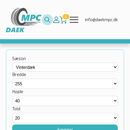
0
info@daekmpc.dk
Sæson
Bredde
Højde
Told
Søgning