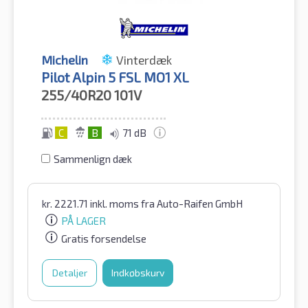
Michelin
Vinterdæk
Pilot Alpin 5 FSL MO1 XL
255/40R20
101V
C
B
71 dB
Sammenlign dæk
kr.
2221.71
inkl. moms
fra Auto-Raifen GmbH
PÅ LAGER
Gratis forsendelse
Detaljer
Indkøbskurv