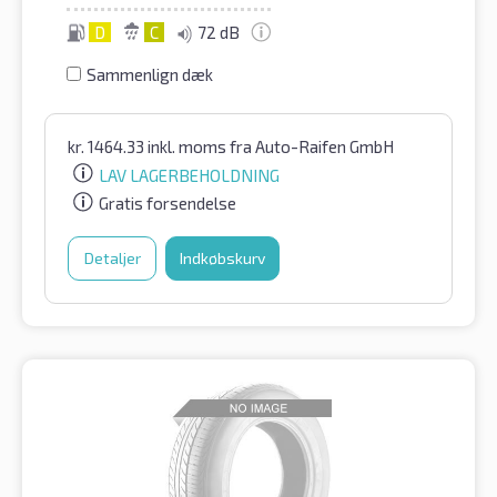
D
C
72 dB
Sammenlign dæk
kr.
1464.33
inkl. moms
fra Auto-Raifen GmbH
LAV LAGERBEHOLDNING
Gratis forsendelse
Detaljer
Indkøbskurv