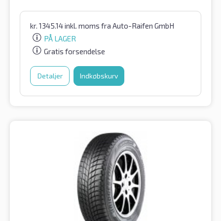
kr.
1345.14
inkl. moms
fra Auto-Raifen GmbH
PÅ LAGER
Gratis forsendelse
Detaljer
Indkøbskurv