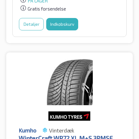
PÅ LAGER
Gratis forsendelse
Detaljer
Indkøbskurv
Kumho
Vinterdæk
WinterCraft WP72 XL M+S 3PMSF