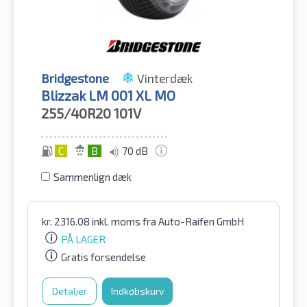
Bridgestone
Vinterdæk
Blizzak LM 001 XL MO
255/40R20
101V
C
B
70 dB
Sammenlign dæk
kr.
2316.08
inkl. moms
fra Auto-Raifen GmbH
PÅ LAGER
Gratis forsendelse
Detaljer
Indkøbskurv