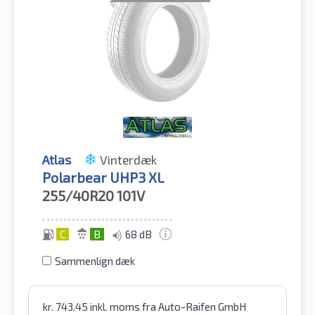
Atlas
Vinterdæk
Polarbear UHP3 XL
255/40R20
101V
C
B
68 dB
Sammenlign dæk
kr.
743.45
inkl. moms
fra Auto-Raifen GmbH