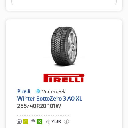
Pirelli
Vinterdæk
Winter SottoZero 3 AO XL
255/40R20
101W
C
B
71 dB