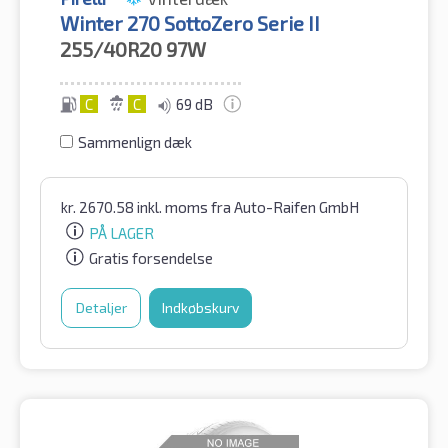
Winter 270 SottoZero Serie II
255/40R20
97W
C
C
69 dB
Sammenlign dæk
kr.
2670.58
inkl. moms
fra Auto-Raifen GmbH
PÅ LAGER
Gratis forsendelse
Detaljer
Indkøbskurv