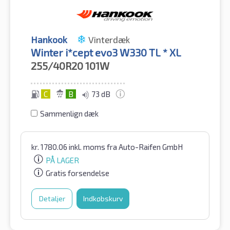
Hankook
Vinterdæk
Winter i*cept evo3 W330 TL * XL
255/40R20
101W
C
B
73 dB
Sammenlign dæk
kr.
1780.06
inkl. moms
fra Auto-Raifen GmbH
PÅ LAGER
Gratis forsendelse
Detaljer
Indkøbskurv