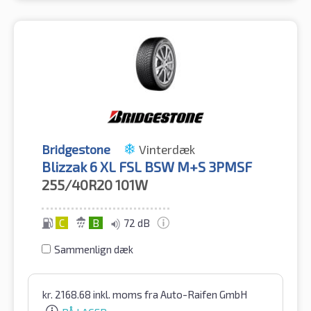
Bridgestone
Vinterdæk
Blizzak 6 XL FSL BSW M+S 3PMSF
255/40R20
101W
C
B
72 dB
Sammenlign dæk
kr.
2168.68
inkl. moms
fra Auto-Raifen GmbH