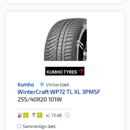
Kumho
Vinterdæk
WinterCraft WP72 TL XL 3PMSF
255/40R20
101W
C
C
73 dB
Sammenlign dæk