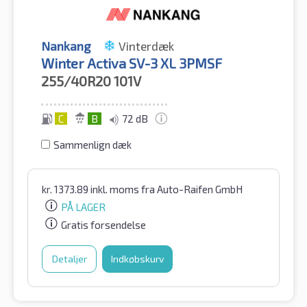
Nankang
Vinterdæk
Winter Activa SV-3 XL 3PMSF
255/40R20
101V
C
B
72 dB
Sammenlign dæk
kr.
1373.89
inkl. moms
fra Auto-Raifen GmbH
PÅ LAGER
Gratis forsendelse
Detaljer
Indkøbskurv