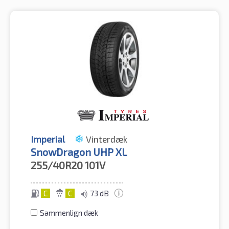
Imperial
Vinterdæk
SnowDragon UHP XL
255/40R20
101V
C
C
73 dB
Sammenlign dæk