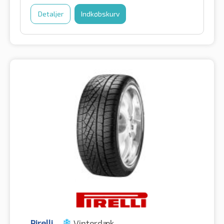
Detaljer
Indkøbskurv
Pirelli
Vinterdæk