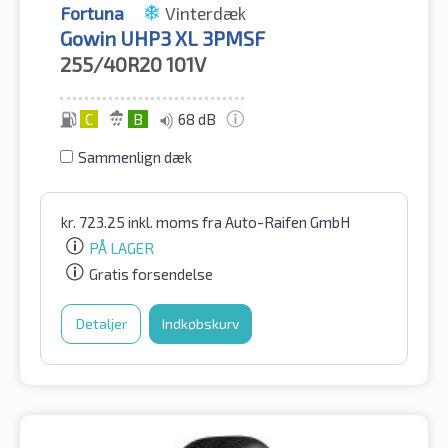
Fortuna
Vinterdæk
Gowin UHP3 XL 3PMSF
255/40R20
101V
C
B
68 dB
Sammenlign dæk
kr.
723.25
inkl. moms
fra Auto-Raifen GmbH
PÅ LAGER
Gratis forsendelse
Detaljer
Indkøbskurv