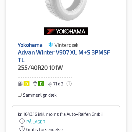
Yokohama
Vinterdæk
Advan Winter V907 XL M+S 3PMSF
TL
255/40R20
101W
D
B
71 dB
Sammenlign dæk
kr.
1643.16
inkl. moms
fra Auto-Raifen GmbH
PÅ LAGER
Gratis forsendelse