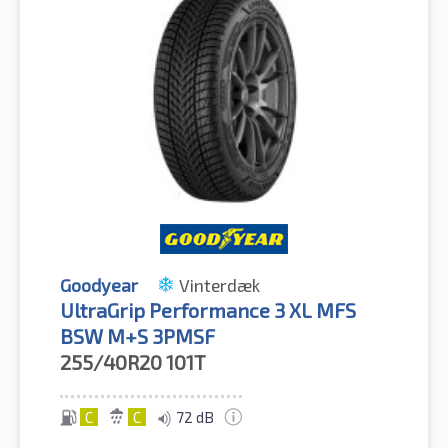
Goodyear
Vinterdæk
UltraGrip Performance 3 XL MFS
BSW M+S 3PMSF
255/40R20
101T
C
C
72 dB