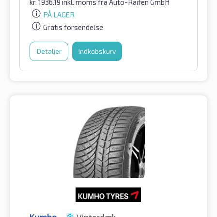
kr.
1936.19
inkl. moms
fra Auto-Raifen GmbH
PÅ LAGER
Gratis forsendelse
Detaljer
Indkøbskurv
Kumho
Vinterdæk