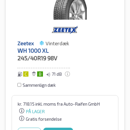
Zeetex
Vinterdæk
WH 1000 XL
245/40R19
98V
C
B
71 dB
Sammenlign dæk
kr.
718.15
inkl. moms
fra Auto-Raifen GmbH
PÅ LAGER
Gratis forsendelse