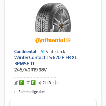
Continental
Vinterdæk
WinterContact TS 870 P FR XL
3PMSF TL
245/40R19
98V
B
B
71 dB
Sammenlign dæk