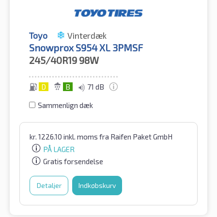
Toyo
Vinterdæk
Snowprox S954 XL 3PMSF
245/40R19
98W
D
B
71 dB
Sammenlign dæk
kr.
1226.10
inkl. moms
fra Raifen Paket GmbH
PÅ LAGER
Gratis forsendelse
Detaljer
Indkøbskurv