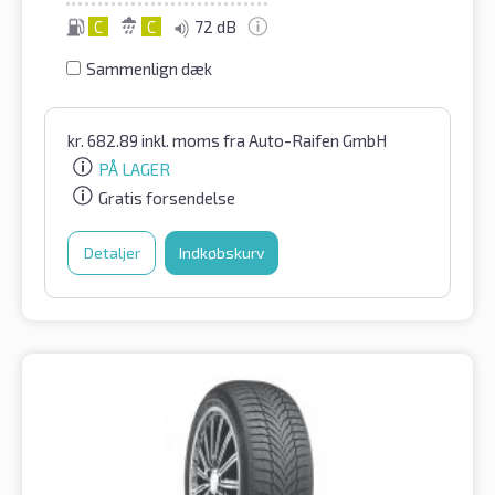
C
C
72 dB
Sammenlign dæk
kr.
682.89
inkl. moms
fra Auto-Raifen GmbH
PÅ LAGER
Gratis forsendelse
Detaljer
Indkøbskurv