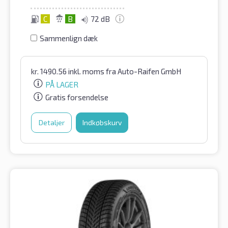
C
B
72 dB
Sammenlign dæk
kr.
1490.56
inkl. moms
fra Auto-Raifen GmbH
PÅ LAGER
Gratis forsendelse
Detaljer
Indkøbskurv