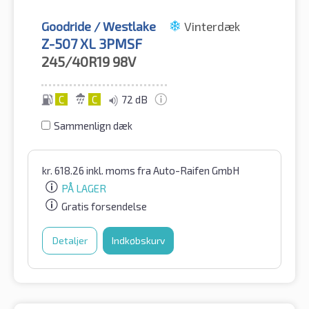
Goodride / Westlake
Vinterdæk
Z-507 XL 3PMSF
245/40R19
98V
C
C
72 dB
Sammenlign dæk
kr.
618.26
inkl. moms
fra Auto-Raifen GmbH
PÅ LAGER
Gratis forsendelse
Detaljer
Indkøbskurv