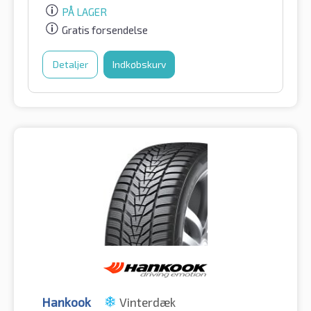
PÅ LAGER
Gratis forsendelse
Detaljer
Indkøbskurv
Hankook
Vinterdæk