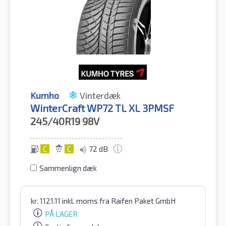
Kumho
Vinterdæk
WinterCraft WP72 TL XL 3PMSF
245/40R19
98V
C
C
72 dB
Sammenlign dæk
kr.
1121.11
inkl. moms
fra Raifen Paket GmbH
PÅ LAGER