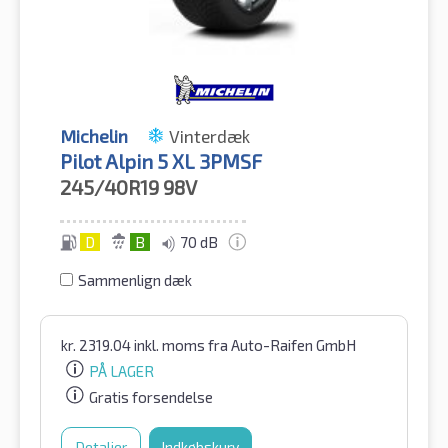
Michelin
Vinterdæk
Pilot Alpin 5 XL 3PMSF
245/40R19
98V
D
B
70 dB
Sammenlign dæk
kr.
2319.04
inkl. moms
fra Auto-Raifen GmbH
PÅ LAGER
Gratis forsendelse
Detaljer
Indkøbskurv