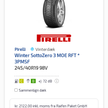
Pirelli
Vinterdæk
Winter SottoZero 3 MOE RFT *
3PMSF
245/40R19
98V
C
B
72 dB
Sammenlign dæk
kr.
2122.00
inkl. moms
fra Raifen Paket GmbH