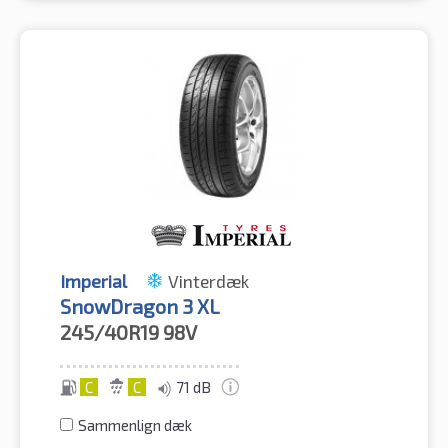
Imperial
Vinterdæk
SnowDragon 3 XL
245/40R19
98V
C
C
71 dB
Sammenlign dæk