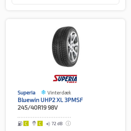
Superia
Vinterdæk
Bluewin UHP2 XL 3PMSF
245/40R19
98V
C
C
72 dB