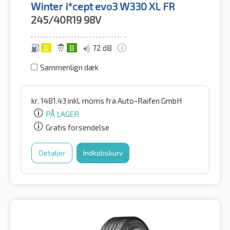
Winter i*cept evo3 W330 XL FR
245/40R19
98V
D
B
72 dB
Sammenlign dæk
kr.
1481.43
inkl. moms
fra Auto-Raifen GmbH
PÅ LAGER
Gratis forsendelse
Detaljer
Indkøbskurv