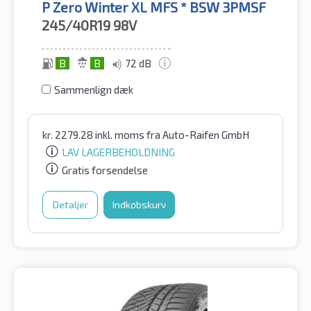
P Zero Winter XL MFS * BSW 3PMSF
245/40R19
98V
B
B
72 dB
Sammenlign dæk
kr.
2279.28
inkl. moms
fra Auto-Raifen GmbH
LAV LAGERBEHOLDNING
Gratis forsendelse
Detaljer
Indkøbskurv