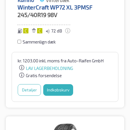
WinterCraft WP72 XL 3PMSF
245/40R19
98V
C
C
72 dB
Sammenlign dæk
kr.
1203.00
inkl. moms
fra Auto-Raifen GmbH
LAV LAGERBEHOLDNING
Gratis forsendelse
Detaljer
Indkøbskurv