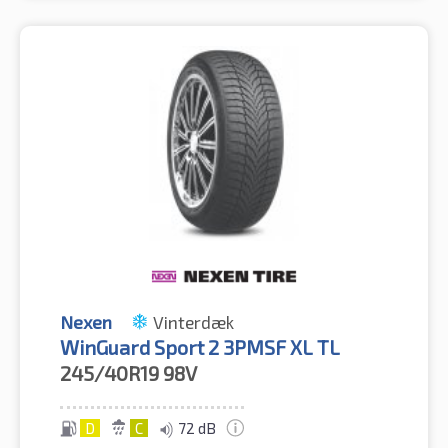
Nexen
Vinterdæk
WinGuard Sport 2 3PMSF XL TL
245/40R19
98V
D
C
72 dB