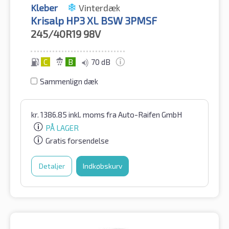
Kleber
Vinterdæk
Krisalp HP3 XL BSW 3PMSF
245/40R19
98V
C
B
70 dB
Sammenlign dæk
kr.
1386.85
inkl. moms
fra Auto-Raifen GmbH
PÅ LAGER
Gratis forsendelse
Detaljer
Indkøbskurv