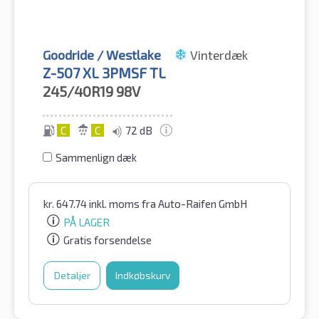
Goodride / Westlake
Vinterdæk
Z-507 XL 3PMSF TL
245/40R19
98V
C
C
72 dB
Sammenlign dæk
kr.
647.74
inkl. moms
fra Auto-Raifen GmbH
PÅ LAGER
Gratis forsendelse
Detaljer
Indkøbskurv