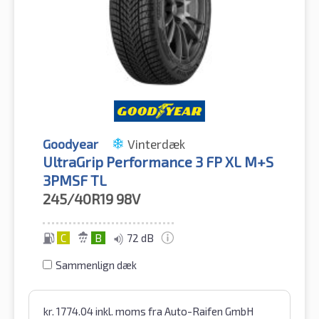
Goodyear
Vinterdæk
UltraGrip Performance 3 FP XL M+S
3PMSF TL
245/40R19
98V
C
B
72 dB
Sammenlign dæk
kr.
1774.04
inkl. moms
fra Auto-Raifen GmbH