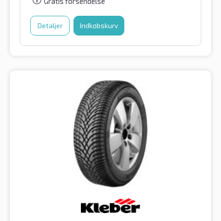
Gratis forsendelse
Detaljer
Indkøbskurv