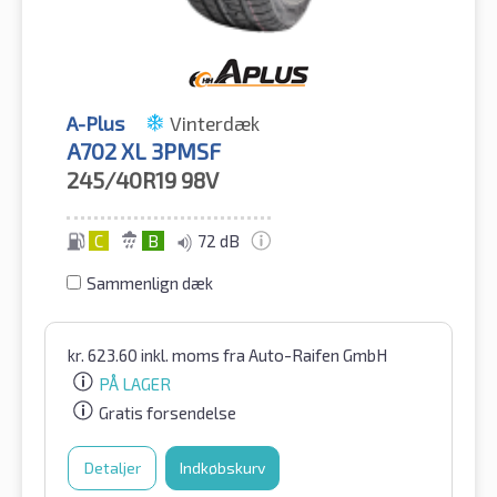
A-Plus
Vinterdæk
A702 XL 3PMSF
245/40R19
98V
C
B
72 dB
Sammenlign dæk
kr.
623.60
inkl. moms
fra Auto-Raifen GmbH
PÅ LAGER
Gratis forsendelse
Detaljer
Indkøbskurv