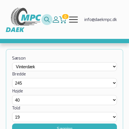
0
info@daekmpc.dk
Sæson
Bredde
Højde
Told
Søgning