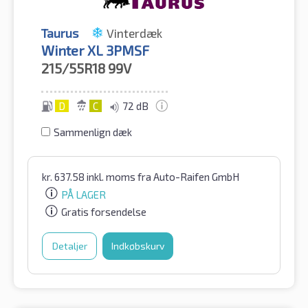
Taurus
Vinterdæk
Winter XL 3PMSF
215/55R18
99V
D
C
72 dB
Sammenlign dæk
kr.
637.58
inkl. moms
fra Auto-Raifen GmbH
PÅ LAGER
Gratis forsendelse
Detaljer
Indkøbskurv