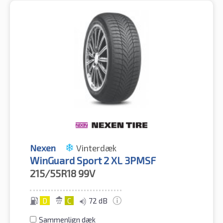
Nexen
Vinterdæk
WinGuard Sport 2 XL 3PMSF
215/55R18
99V
D
C
72 dB
Sammenlign dæk