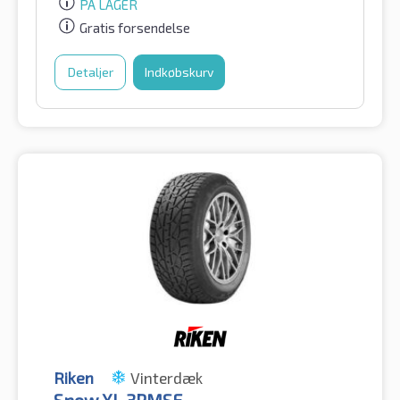
PÅ LAGER
Gratis forsendelse
Detaljer
Indkøbskurv
Riken
Vinterdæk
Snow XL 3PMSF