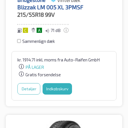
Bridgestone
Vinterdæk
Blizzak LM 005 XL 3PMSF
215/55R18
99V
C
A
71 dB
Sammenlign dæk
kr.
1914.71
inkl. moms
fra Auto-Raifen GmbH
PÅ LAGER
Gratis forsendelse
Detaljer
Indkøbskurv