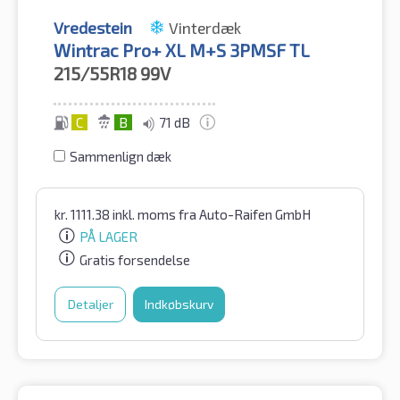
Vredestein
Vinterdæk
Wintrac Pro+ XL M+S 3PMSF TL
215/55R18
99V
C
B
71 dB
Sammenlign dæk
kr.
1111.38
inkl. moms
fra Auto-Raifen GmbH
PÅ LAGER
Gratis forsendelse
Detaljer
Indkøbskurv