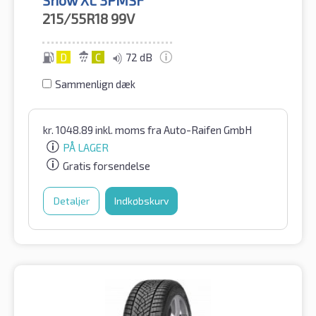
215/55R18
99V
D
C
72 dB
Sammenlign dæk
kr.
1048.89
inkl. moms
fra Auto-Raifen GmbH
PÅ LAGER
Gratis forsendelse
Detaljer
Indkøbskurv