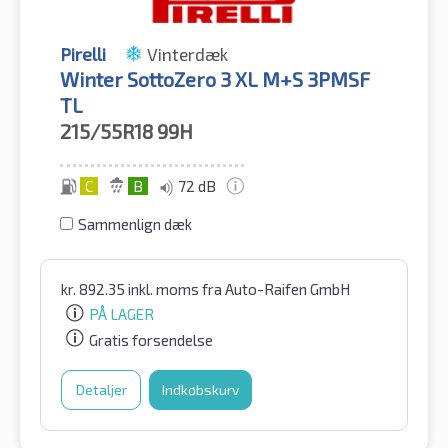
Pirelli
Vinterdæk
Winter SottoZero 3 XL M+S 3PMSF
TL
215/55R18
99H
C
B
72 dB
Sammenlign dæk
kr.
892.35
inkl. moms
fra Auto-Raifen GmbH
PÅ LAGER
Gratis forsendelse
Detaljer
Indkøbskurv