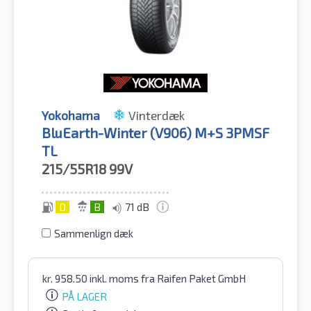
Yokohama
Vinterdæk
BluEarth-Winter (V906) M+S 3PMSF
TL
215/55R18
99V
D
B
71 dB
Sammenlign dæk
kr.
958.50
inkl. moms
fra Raifen Paket GmbH
PÅ LAGER