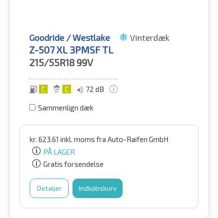
Goodride / Westlake
Vinterdæk
Z-507 XL 3PMSF TL
215/55R18
99V
C
C
72 dB
Sammenlign dæk
kr.
623.61
inkl. moms
fra Auto-Raifen GmbH
PÅ LAGER
Gratis forsendelse
Detaljer
Indkøbskurv