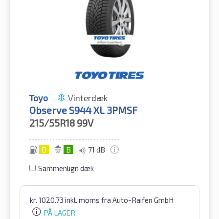
Toyo
Vinterdæk
Observe S944 XL 3PMSF
215/55R18
99V
D
B
71 dB
Sammenlign dæk
kr.
1020.73
inkl. moms
fra Auto-Raifen GmbH
PÅ LAGER