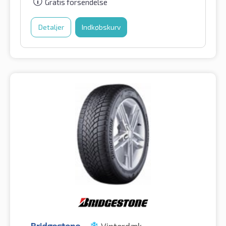
Gratis forsendelse
Detaljer
Indkøbskurv