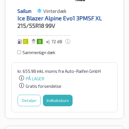
Sailun
Vinterdæk
Ice Blazer Alpine Evo1 3PMSF XL
215/55R18
99V
C
B
72 dB
Sammenlign dæk
kr.
655.98
inkl. moms
fra Auto-Raifen GmbH
PÅ LAGER
Gratis forsendelse
Detaljer
Indkøbskurv