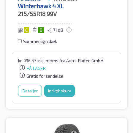
Winterhawk 4 XL
215/55R18
99V
C
B
71 dB
Sammenlign dæk
kr.
996.53
inkl. moms
fra Auto-Raifen GmbH
PÅ LAGER
Gratis forsendelse
Detaljer
Indkøbskurv