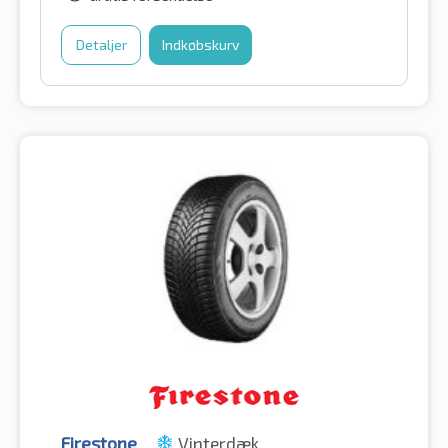
Detaljer
Indkøbskurv
Firestone
Vinterdæk