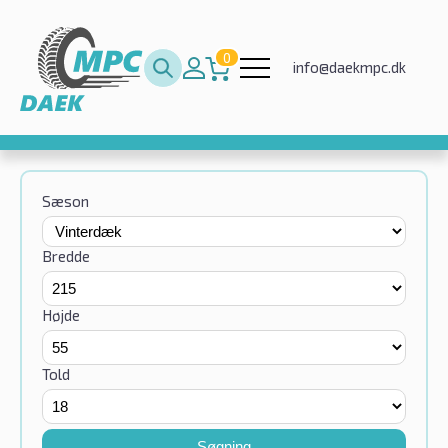
0
info@daekmpc.dk
Sæson
Bredde
Højde
Told
Søgning