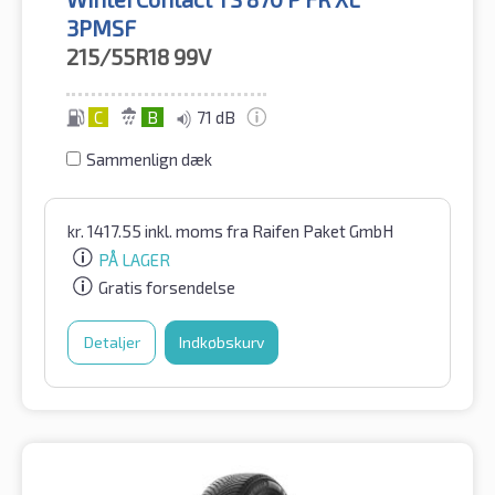
3PMSF
215/55R18
99V
C
B
71 dB
Sammenlign dæk
kr.
1417.55
inkl. moms
fra Raifen Paket GmbH
PÅ LAGER
Gratis forsendelse
Detaljer
Indkøbskurv