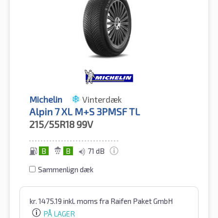
Michelin
Vinterdæk
Alpin 7 XL M+S 3PMSF TL
215/55R18
99V
B
B
71 dB
Sammenlign dæk
kr.
1475.19
inkl. moms
fra Raifen Paket GmbH
PÅ LAGER