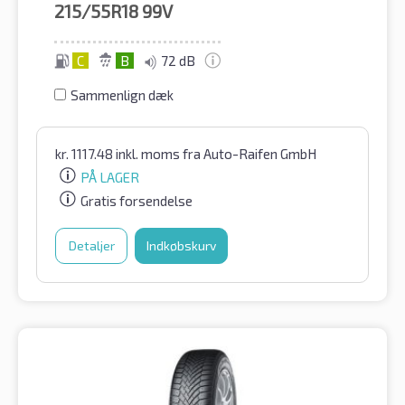
215/55R18
99V
C
B
72 dB
Sammenlign dæk
kr.
1117.48
inkl. moms
fra Auto-Raifen GmbH
PÅ LAGER
Gratis forsendelse
Detaljer
Indkøbskurv