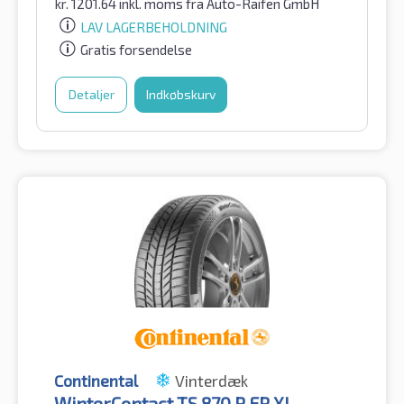
kr.
1201.64
inkl. moms
fra Auto-Raifen GmbH
LAV LAGERBEHOLDNING
Gratis forsendelse
Detaljer
Indkøbskurv
Continental
Vinterdæk
WinterContact TS 870 P FR XL