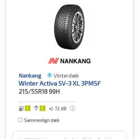
Nankang
Vinterdæk
Winter Activa SV-3 XL 3PMSF
215/55R18
99H
C
C
72 dB
Sammenlign dæk