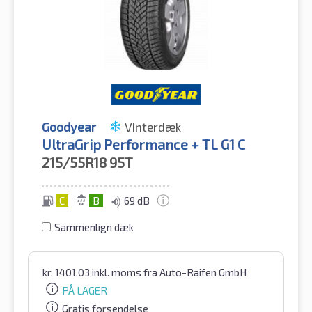
Goodyear
Vinterdæk
UltraGrip Performance + TL G1 C
215/55R18
95T
C
B
69 dB
Sammenlign dæk
kr.
1401.03
inkl. moms
fra Auto-Raifen GmbH
PÅ LAGER
Gratis forsendelse