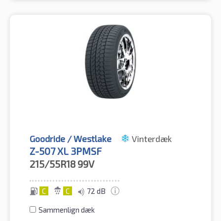
Goodride / Westlake
Vinterdæk
Z-507 XL 3PMSF
215/55R18
99V
C
C
72 dB
Sammenlign dæk