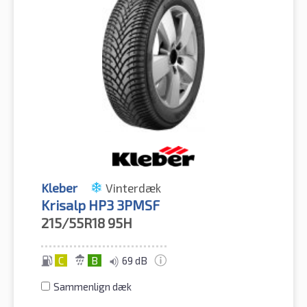
Kleber
Vinterdæk
Krisalp HP3 3PMSF
215/55R18
95H
C
B
69 dB
Sammenlign dæk