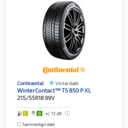
Continental
Vinterdæk
WinterContact™ TS 850 P XL
215/55R18
99V
C
B
72 dB
Sammenlign dæk