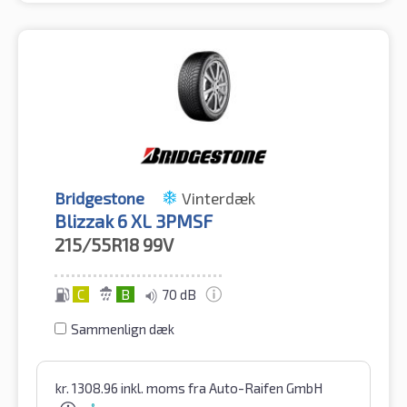
Bridgestone
Vinterdæk
Blizzak 6 XL 3PMSF
215/55R18
99V
C
B
70 dB
Sammenlign dæk
kr.
1308.96
inkl. moms
fra Auto-Raifen GmbH