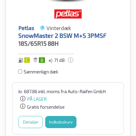
Petlas
Vinterdæk
SnowMaster 2 BSW M+S 3PMSF
185/65R15
88H
C
B
71 dB
Sammenlign dæk
kr.
687.86
inkl. moms
fra Auto-Raifen GmbH
PÅ LAGER
Gratis forsendelse
Detaljer
Indkøbskurv