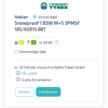
Nokian
Vinterdæk
Snowproof 1 BSW M+S 3PMSF
185/65R15
88T
D
B
69 dB
Sammenlign dæk
kr.
507.69
inkl. moms
fra Raifen Paket GmbH
PÅ LAGER
Gratis forsendelse
Detaljer
Indkøbskurv