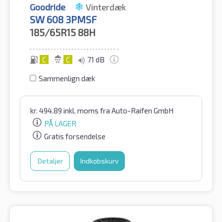
Goodride
Vinterdæk
SW 608 3PMSF
185/65R15
88H
C
C
71 dB
Sammenlign dæk
kr.
494.89
inkl. moms
fra Auto-Raifen GmbH
PÅ LAGER
Gratis forsendelse
Detaljer
Indkøbskurv