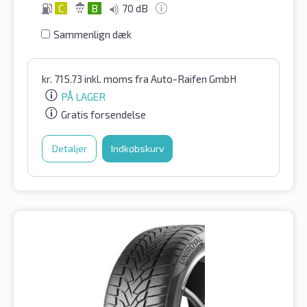
C
B
70 dB
Sammenlign dæk
kr.
715.73
inkl. moms
fra Auto-Raifen GmbH
PÅ LAGER
Gratis forsendelse
Detaljer
Indkøbskurv