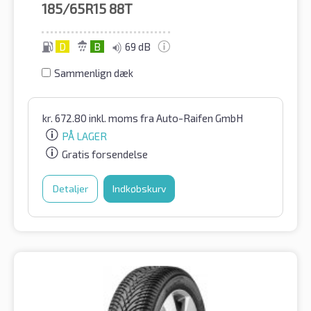
185/65R15
88T
D
B
69 dB
Sammenlign dæk
kr.
672.80
inkl. moms
fra Auto-Raifen GmbH
PÅ LAGER
Gratis forsendelse
Detaljer
Indkøbskurv