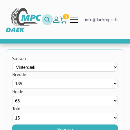
0
info@daekmpc.dk
Sæson
Bredde
Højde
Told
Søgning