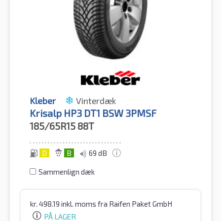
Kleber
Vinterdæk
Krisalp HP3 DT1 BSW 3PMSF
185/65R15
88T
D
B
69 dB
Sammenlign dæk
kr.
498.19
inkl. moms
fra Raifen Paket GmbH
PÅ LAGER