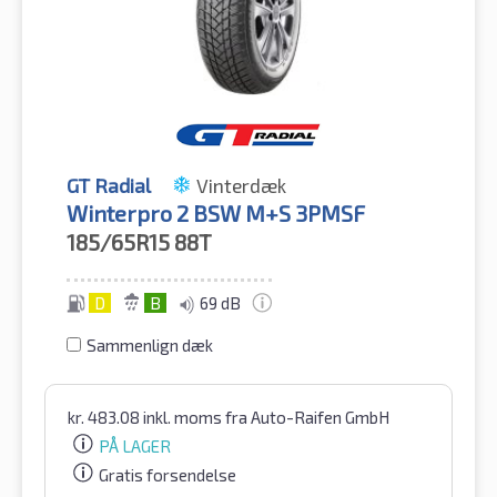
GT Radial
Vinterdæk
Winterpro 2 BSW M+S 3PMSF
185/65R15
88T
D
B
69 dB
Sammenlign dæk
kr.
483.08
inkl. moms
fra Auto-Raifen GmbH
PÅ LAGER
Gratis forsendelse