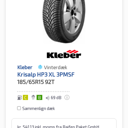
Kleber
Vinterdæk
Krisalp HP3 XL 3PMSF
185/65R15
92T
C
B
69 dB
Sammenlign dæk
kr.
541.13
inkl. moms
fra Raifen Paket GmbH