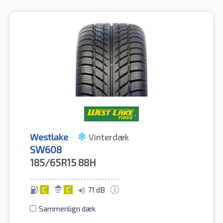
Westlake
Vinterdæk
SW608
185/65R15
88H
C
C
71 dB
Sammenlign dæk