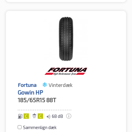
Fortuna
Vinterdæk
Gowin HP
185/65R15
88T
C
C
68 dB
Sammenlign dæk