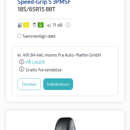
Speed-Grip 5 3PMSF
185/65R15
88T
D
B
71 dB
Sammenlign dæk
kr.
491.84
inkl. moms
fra Auto-Raifen GmbH
PÅ LAGER
Gratis forsendelse
Detaljer
Indkøbskurv