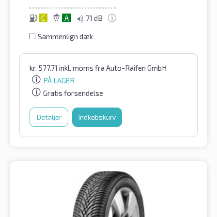
C
A
71 dB
Sammenlign dæk
kr.
577.71
inkl. moms
fra Auto-Raifen GmbH
PÅ LAGER
Gratis forsendelse
Detaljer
Indkøbskurv