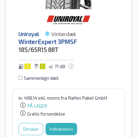
Uniroyal
Vinterdæk
WinterExpert 3PMSF
185/65R15
88T
D
C
71 dB
Sammenlign dæk
kr.
498.14
inkl. moms
fra Raifen Paket GmbH
PÅ LAGER
Gratis forsendelse
Detaljer
Indkøbskurv