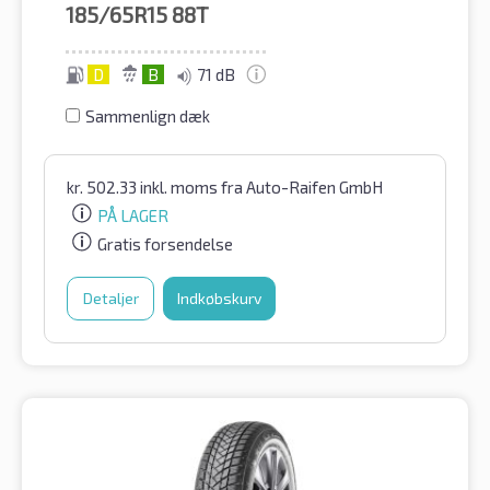
185/65R15
88T
D
B
71 dB
Sammenlign dæk
kr.
502.33
inkl. moms
fra Auto-Raifen GmbH
PÅ LAGER
Gratis forsendelse
Detaljer
Indkøbskurv