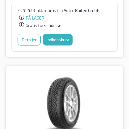
kr.
494.13
inkl. moms
fra Auto-Raifen GmbH
PÅ LAGER
Gratis forsendelse
Detaljer
Indkøbskurv