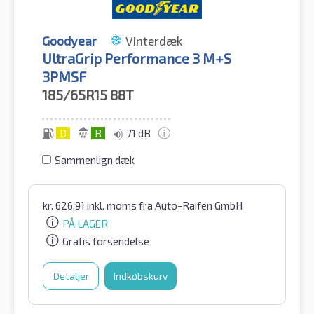
Goodyear
Vinterdæk
UltraGrip Performance 3 M+S
3PMSF
185/65R15
88T
D
B
71 dB
Sammenlign dæk
kr.
626.91
inkl. moms
fra Auto-Raifen GmbH
PÅ LAGER
Gratis forsendelse
Detaljer
Indkøbskurv