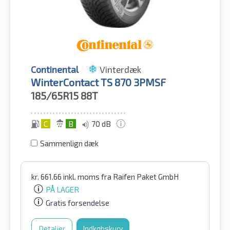
Continental
Vinterdæk
WinterContact TS 870 3PMSF
185/65R15
88T
C
B
70 dB
Sammenlign dæk
kr.
661.66
inkl. moms
fra Raifen Paket GmbH
PÅ LAGER
Gratis forsendelse
Detaljer
Indkøbskurv