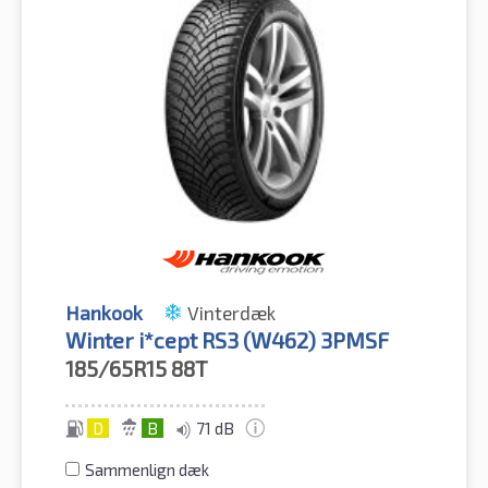
Hankook
Vinterdæk
Winter i*cept RS3 (W462) 3PMSF
185/65R15
88T
D
B
71 dB
Sammenlign dæk