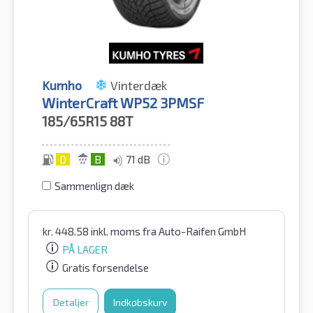
Kumho
Vinterdæk
WinterCraft WP52 3PMSF
185/65R15
88T
D
B
71 dB
Sammenlign dæk
kr.
448.58
inkl. moms
fra Auto-Raifen GmbH
PÅ LAGER
Gratis forsendelse
Detaljer
Indkøbskurv