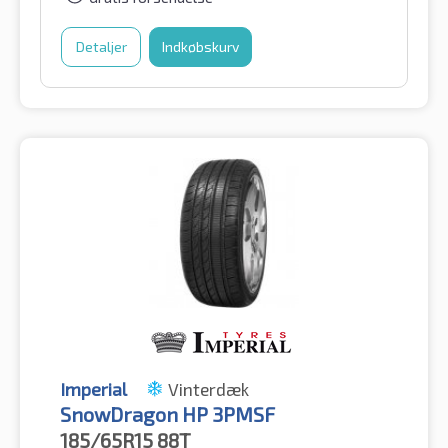
Detaljer
Indkøbskurv
Imperial
Vinterdæk
SnowDragon HP 3PMSF
185/65R15
88T