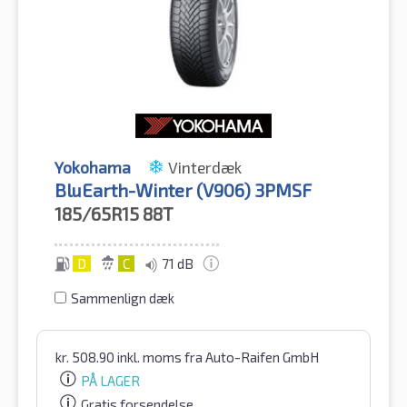
Yokohama
Vinterdæk
BluEarth-Winter (V906) 3PMSF
185/65R15
88T
D
C
71 dB
Sammenlign dæk
kr.
508.90
inkl. moms
fra Auto-Raifen GmbH
PÅ LAGER
Gratis forsendelse