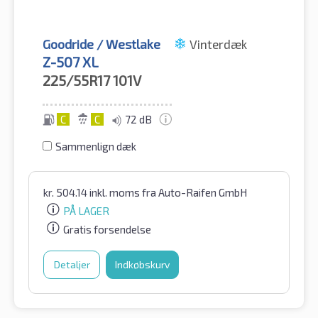
Goodride / Westlake
Vinterdæk
Z-507 XL
225/55R17
101V
C
C
72 dB
Sammenlign dæk
kr.
504.14
inkl. moms
fra Auto-Raifen GmbH
PÅ LAGER
Gratis forsendelse
Detaljer
Indkøbskurv