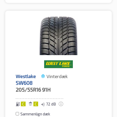
Westlake
Vinterdæk
SW608
205/55R16
91H
C
C
72 dB
Sammenlign dæk