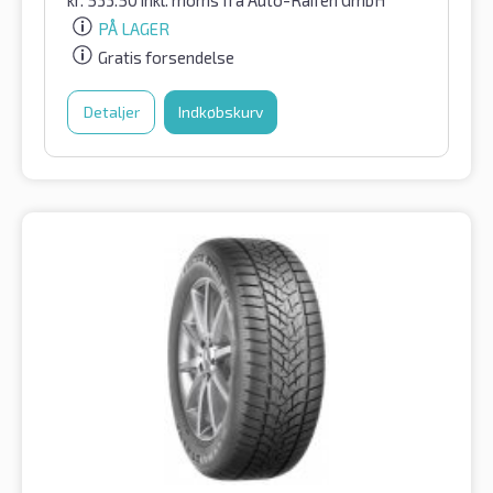
kr.
533.50
inkl. moms
fra Auto-Raifen GmbH
PÅ LAGER
Gratis forsendelse
Detaljer
Indkøbskurv