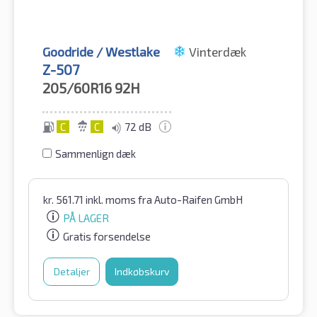
Goodride / Westlake
Vinterdæk
Z-507
205/60R16
92H
C
C
72 dB
Sammenlign dæk
kr.
561.71
inkl. moms
fra Auto-Raifen GmbH
PÅ LAGER
Gratis forsendelse
Detaljer
Indkøbskurv