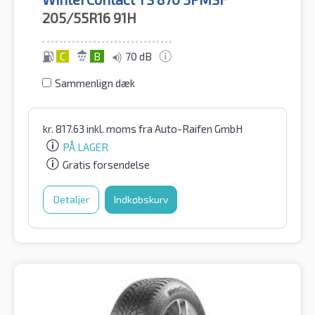
205/55R16
91H
C
B
70 dB
Sammenlign dæk
kr.
817.63
inkl. moms
fra Auto-Raifen GmbH
PÅ LAGER
Gratis forsendelse
Detaljer
Indkøbskurv