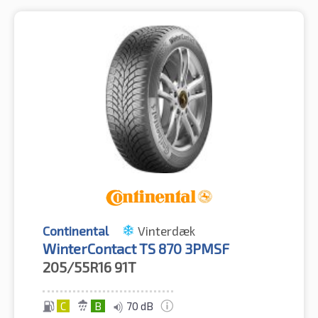
Continental
Vinterdæk
WinterContact TS 870 3PMSF
205/55R16
91T
C
B
70 dB