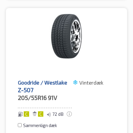
Goodride / Westlake
Vinterdæk
Z-507
205/55R16
91V
C
C
72 dB
Sammenlign dæk