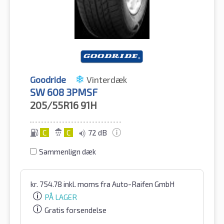
Goodride
Vinterdæk
SW 608 3PMSF
205/55R16
91H
C
C
72 dB
Sammenlign dæk
kr.
754.78
inkl. moms
fra Auto-Raifen GmbH
PÅ LAGER
Gratis forsendelse