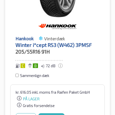
Hankook
Vinterdæk
Winter i*cept RS3 (W462) 3PMSF
205/55R16
91H
C
B
72 dB
Sammenlign dæk
kr.
616.05
inkl. moms
fra Raifen Paket GmbH
PÅ LAGER
Gratis forsendelse