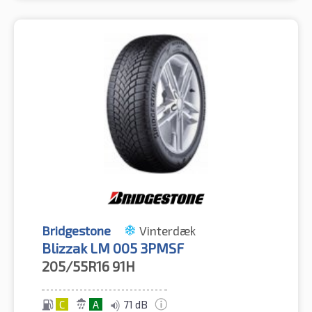
Bridgestone
Vinterdæk
Blizzak LM 005 3PMSF
205/55R16
91H
C
A
71 dB