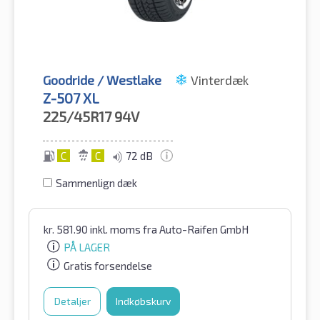
Goodride / Westlake
Vinterdæk
Z-507 XL
225/45R17
94V
C
C
72 dB
Sammenlign dæk
kr.
581.90
inkl. moms
fra Auto-Raifen GmbH
PÅ LAGER
Gratis forsendelse
Detaljer
Indkøbskurv