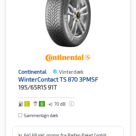
Continental
Vinterdæk
WinterContact TS 870 3PMSF
195/65R15
91T
C
B
70 dB
Sammenlign dæk
kr.
641.68
inkl. moms
fra Raifen Paket GmbH