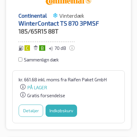
Continental
Vinterdæk
WinterContact TS 870 3PMSF
185/65R15
88T
C
B
70 dB
Sammenlign dæk
kr.
661.68
inkl. moms
fra Raifen Paket GmbH
PÅ LAGER
Gratis forsendelse
Detaljer
Indkøbskurv