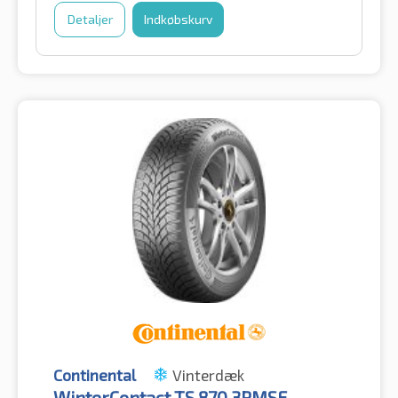
Detaljer
Indkøbskurv
Continental
Vinterdæk
WinterContact TS 870 3PMSF