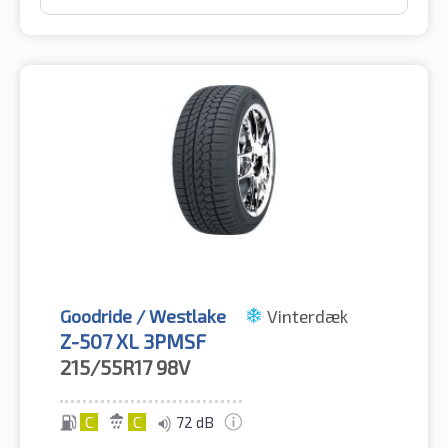
Goodride / Westlake
Vinterdæk
Z-507 XL 3PMSF
215/55R17
98V
C
C
72 dB