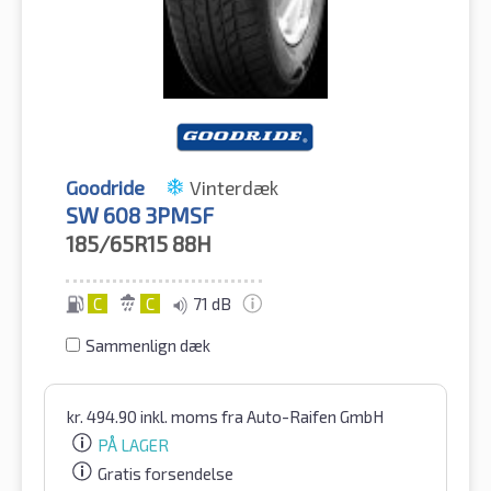
Goodride
Vinterdæk
SW 608 3PMSF
185/65R15
88H
C
C
71 dB
Sammenlign dæk
kr.
494.90
inkl. moms
fra Auto-Raifen GmbH
PÅ LAGER
Gratis forsendelse