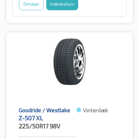
Detaljer
Indkøbskurv
Goodride / Westlake
Vinterdæk
Z-507 XL
225/50R17
98V