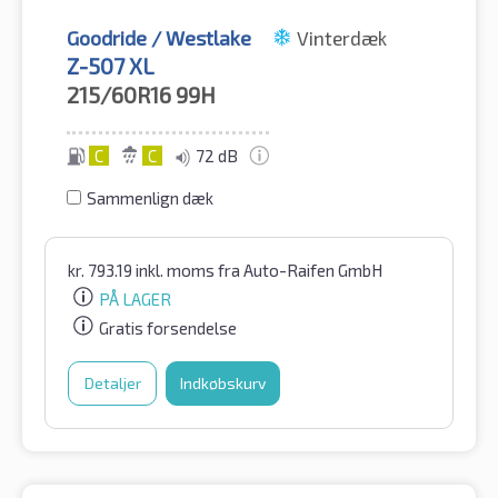
Goodride / Westlake
Vinterdæk
Z-507 XL
215/60R16
99H
C
C
72 dB
Sammenlign dæk
kr.
793.19
inkl. moms
fra Auto-Raifen GmbH
PÅ LAGER
Gratis forsendelse
Detaljer
Indkøbskurv