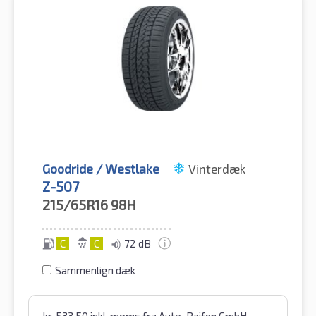
Goodride / Westlake
Vinterdæk
Z-507
215/65R16
98H
C
C
72 dB
Sammenlign dæk