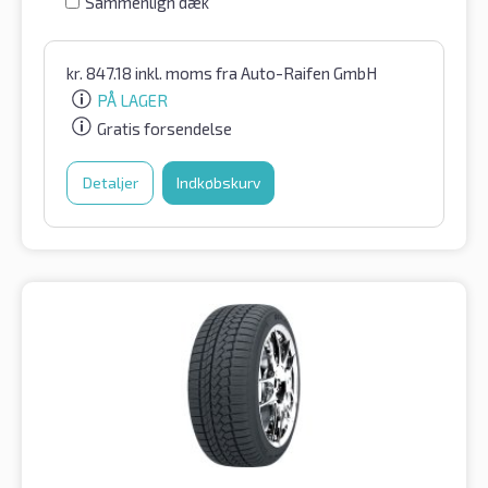
Sammenlign dæk
kr.
847.18
inkl. moms
fra Auto-Raifen GmbH
PÅ LAGER
Gratis forsendelse
Detaljer
Indkøbskurv