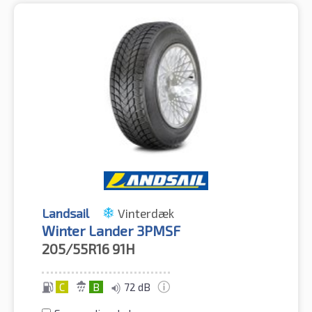
Landsail
Vinterdæk
Winter Lander 3PMSF
205/55R16
91H
C
B
72 dB