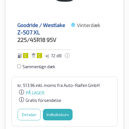
Goodride / Westlake
Vinterdæk
Z-507 XL
225/45R18
95V
C
C
72 dB
Sammenlign dæk
kr.
513.96
inkl. moms
fra Auto-Raifen GmbH
PÅ LAGER
Gratis forsendelse
Detaljer
Indkøbskurv