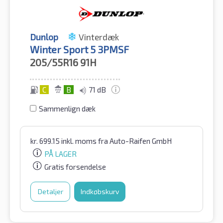
Dunlop
Vinterdæk
Winter Sport 5 3PMSF
205/55R16
91H
C
B
71 dB
Sammenlign dæk
kr.
699.15
inkl. moms
fra Auto-Raifen GmbH
PÅ LAGER
Gratis forsendelse
Detaljer
Indkøbskurv