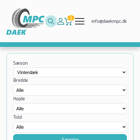
0
info@daekmpc.dk
Sæson
Bredde
Højde
Told
Søgning