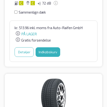
C
C
72 dB
Sammenlign dæk
kr.
513.96
inkl. moms
fra Auto-Raifen GmbH
PÅ LAGER
Gratis forsendelse
Detaljer
Indkøbskurv