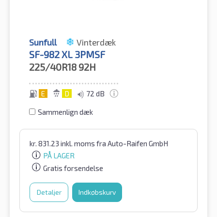
Sunfull
Vinterdæk
SF-982 XL 3PMSF
225/40R18
92H
E
D
72 dB
Sammenlign dæk
kr.
831.23
inkl. moms
fra Auto-Raifen GmbH
PÅ LAGER
Gratis forsendelse
Detaljer
Indkøbskurv