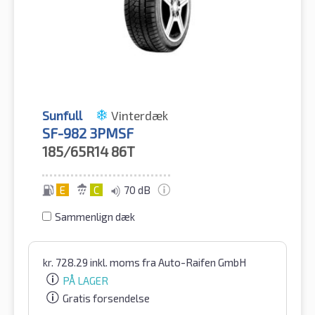
Sunfull
Vinterdæk
SF-982 3PMSF
185/65R14
86T
E
C
70 dB
Sammenlign dæk
kr.
728.29
inkl. moms
fra Auto-Raifen GmbH
PÅ LAGER
Gratis forsendelse