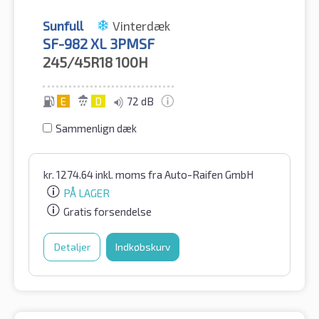
Sunfull
Vinterdæk
SF-982 XL 3PMSF
245/45R18
100H
E
D
72 dB
Sammenlign dæk
kr.
1274.64
inkl. moms
fra Auto-Raifen GmbH
PÅ LAGER
Gratis forsendelse
Detaljer
Indkøbskurv