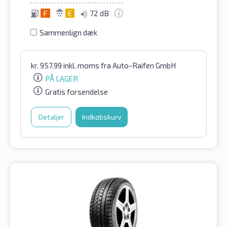
F
E
72 dB
Sammenlign dæk
kr.
957.99
inkl. moms
fra Auto-Raifen GmbH
PÅ LAGER
Gratis forsendelse
Detaljer
Indkøbskurv