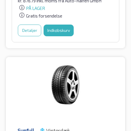
kr.
876.79
inkl. moms
fra Auto-Raifen GmbH
PÅ LAGER
Gratis forsendelse
Detaljer
Indkøbskurv
Sunfull
Vinterdæk