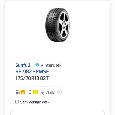
Sunfull
Vinterdæk
SF-982 3PMSF
175/70R13
82T
E
D
71 dB
Sammenlign dæk