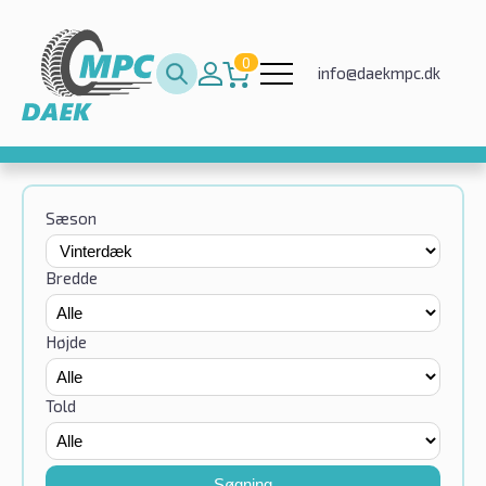
0
info@daekmpc.dk
Sæson
Bredde
Højde
Told
Søgning