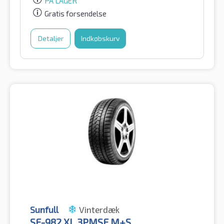
PÅ LAGER
Gratis forsendelse
Detaljer
Indkøbskurv
Sunfull
Vinterdæk
SF-982 XL 3PMSF M+S