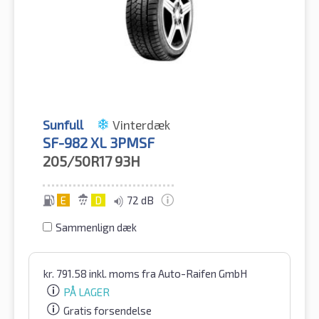
Sunfull
Vinterdæk
SF-982 XL 3PMSF
205/50R17
93H
E
D
72 dB
Sammenlign dæk
kr.
791.58
inkl. moms
fra Auto-Raifen GmbH
PÅ LAGER
Gratis forsendelse