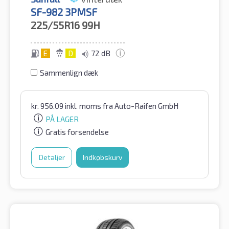
SF-982 3PMSF
225/55R16
99H
E
D
72 dB
Sammenlign dæk
kr.
956.09
inkl. moms
fra Auto-Raifen GmbH
PÅ LAGER
Gratis forsendelse
Detaljer
Indkøbskurv