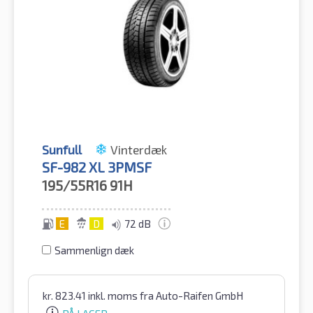
Sunfull
Vinterdæk
SF-982 XL 3PMSF
195/55R16
91H
E
D
72 dB
Sammenlign dæk
kr.
823.41
inkl. moms
fra Auto-Raifen GmbH