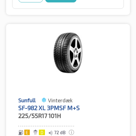
Sunfull
Vinterdæk
SF-982 XL 3PMSF M+S
225/55R17
101H
E
D
72 dB