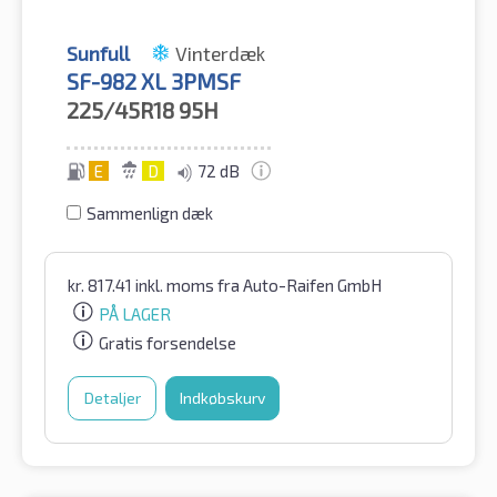
Sunfull
Vinterdæk
SF-982 XL 3PMSF
225/45R18
95H
E
D
72 dB
Sammenlign dæk
kr.
817.41
inkl. moms
fra Auto-Raifen GmbH
PÅ LAGER
Gratis forsendelse
Detaljer
Indkøbskurv