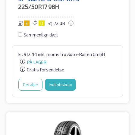
225/50R17
98H
E
D
72 dB
Sammenlign dæk
kr.
912.44
inkl. moms
fra Auto-Raifen GmbH
PÅ LAGER
Gratis forsendelse
Detaljer
Indkøbskurv