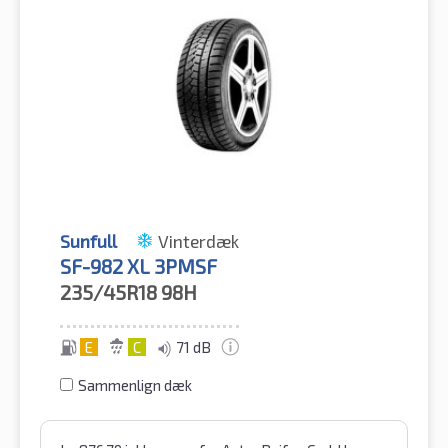
Sunfull
Vinterdæk
SF-982 XL 3PMSF
235/45R18
98H
E
C
71 dB
Sammenlign dæk