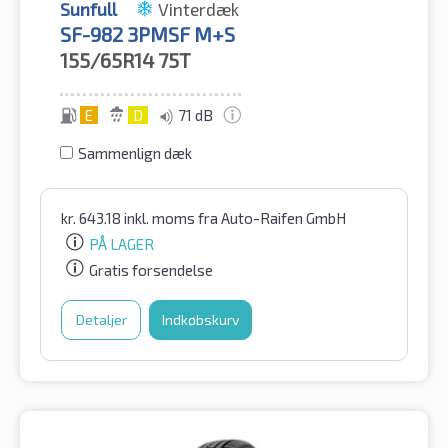
Sunfull
Vinterdæk
SF-982 3PMSF M+S
155/65R14
75T
E
D
71 dB
Sammenlign dæk
kr.
643.18
inkl. moms
fra Auto-Raifen GmbH
PÅ LAGER
Gratis forsendelse
Detaljer
Indkøbskurv