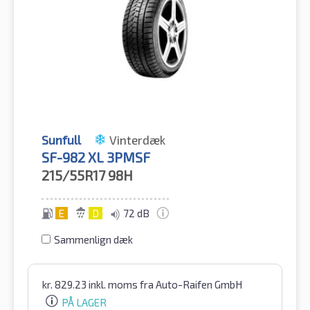
Sunfull
Vinterdæk
SF-982 XL 3PMSF
215/55R17
98H
E
D
72 dB
Sammenlign dæk
kr.
829.23
inkl. moms
fra Auto-Raifen GmbH
PÅ LAGER