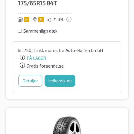
175/65R15
84T
E
E
71 dB
Sammenlign dæk
kr.
750.11
inkl. moms
fra Auto-Raifen GmbH
PÅ LAGER
Gratis forsendelse
Detaljer
Indkøbskurv