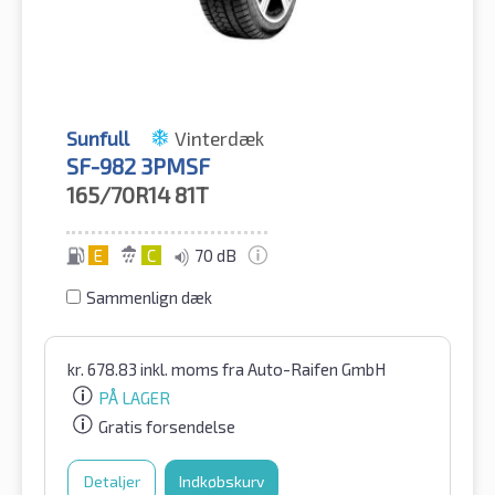
Sunfull
Vinterdæk
SF-982 3PMSF
165/70R14
81T
E
C
70 dB
Sammenlign dæk
kr.
678.83
inkl. moms
fra Auto-Raifen GmbH
PÅ LAGER
Gratis forsendelse
Detaljer
Indkøbskurv