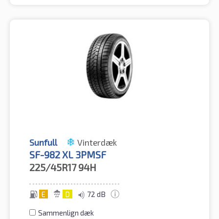
Sunfull
Vinterdæk
SF-982 XL 3PMSF
225/45R17
94H
E
D
72 dB
Sammenlign dæk