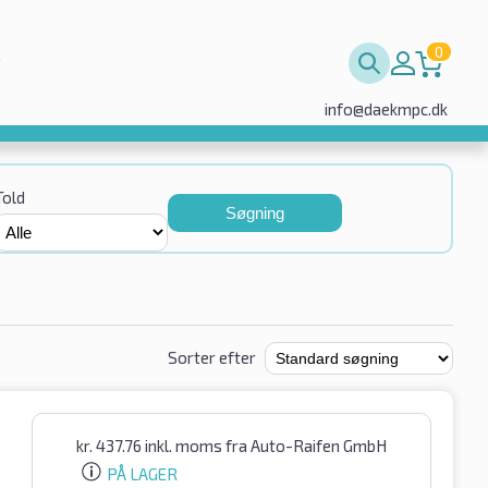
0
info@daekmpc.dk
Told
Søgning
Sorter efter
kr.
437.76
inkl. moms
fra Auto-Raifen GmbH
PÅ LAGER