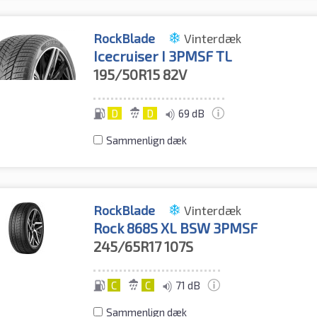
RockBlade
Vinterdæk
Icecruiser I 3PMSF TL
195/50R15
82V
D
D
69 dB
Sammenlign dæk
RockBlade
Vinterdæk
Rock 868S XL BSW 3PMSF
245/65R17
107S
C
C
71 dB
Sammenlign dæk