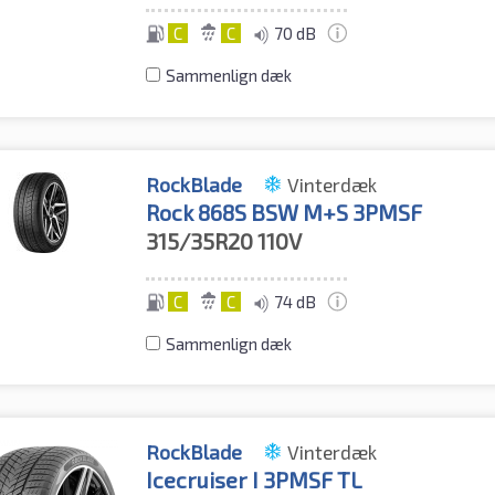
C
C
70 dB
Sammenlign dæk
RockBlade
Vinterdæk
Rock 868S BSW M+S 3PMSF
315/35R20
110V
C
C
74 dB
Sammenlign dæk
RockBlade
Vinterdæk
Icecruiser I 3PMSF TL