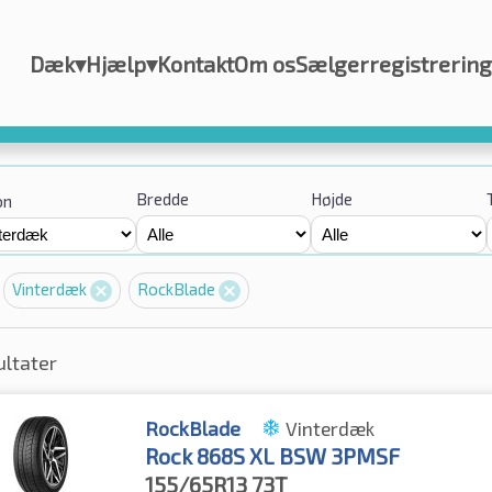
Dæk
▾
Hjælp
▾
Kontakt
Om os
Sælgerregistrering
Bredde
Højde
on
Vinterdæk
RockBlade
ultater
RockBlade
Vinterdæk
Rock 868S XL BSW 3PMSF
155/65R13
73T