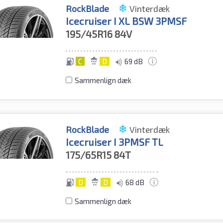
RockBlade
Vinterdæk
Icecruiser I XL BSW 3PMSF
195/45R16
84V
C
D
69 dB
Sammenlign dæk
RockBlade
Vinterdæk
Icecruiser I 3PMSF TL
175/65R15
84T
D
D
68 dB
Sammenlign dæk