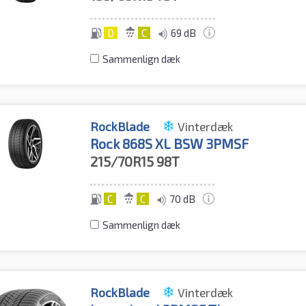
D
C
69 dB
Sammenlign dæk
RockBlade
Vinterdæk
Rock 868S XL BSW 3PMSF
215/70R15
98T
C
C
70 dB
Sammenlign dæk
RockBlade
Vinterdæk