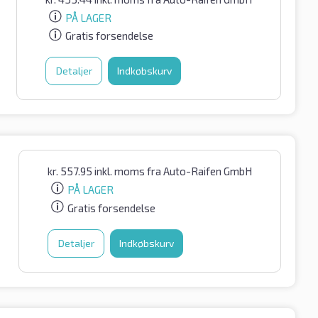
PÅ LAGER
Gratis forsendelse
Detaljer
Indkøbskurv
kr.
557.95
inkl. moms
fra Auto-Raifen GmbH
PÅ LAGER
Gratis forsendelse
Detaljer
Indkøbskurv