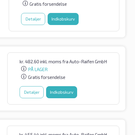
Gratis forsendelse
Detaljer
Indkøbskurv
kr.
482.60
inkl. moms
fra Auto-Raifen GmbH
PÅ LAGER
Gratis forsendelse
Detaljer
Indkøbskurv
kr.
455.44
inkl. moms
fra Auto-Raifen GmbH