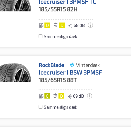
Icecruiser I 3PMSF TL
185/55R15
82H
D
D
68 dB
Sammenlign dæk
RockBlade
Vinterdæk
Icecruiser I BSW 3PMSF
185/65R15
88T
C
D
69 dB
Sammenlign dæk