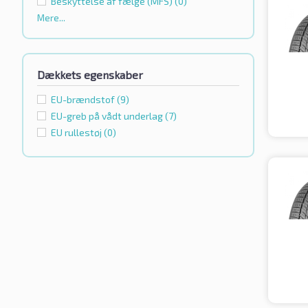
Beskyttelse af fælge (MFS)
(0)
Mere...
Dækkets egenskaber
EU-brændstof
(9)
EU-greb på vådt underlag
(7)
EU rullestøj
(0)