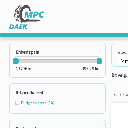
Enhedspris
Sæs
437.76
kr.
896.29
kr.
Dit valg:
Iht.producent
14 Res
Budgetklassе
(14)