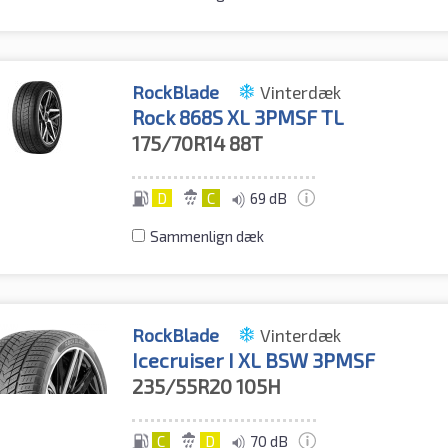
RockBlade
Vinterdæk
Rock 868S XL 3PMSF TL
175/70R14
88T
D
C
69 dB
Sammenlign dæk
RockBlade
Vinterdæk
Icecruiser I XL BSW 3PMSF
235/55R20
105H
C
D
70 dB