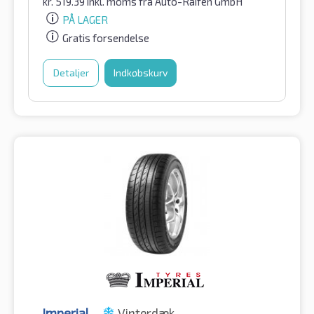
kr.
519.39
inkl. moms
fra Auto-Raifen GmbH
PÅ LAGER
Gratis forsendelse
Detaljer
Indkøbskurv
Imperial
Vinterdæk