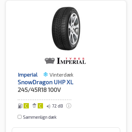
Imperial
Vinterdæk
SnowDragon UHP XL
245/45R18
100V
C
C
72 dB
Sammenlign dæk