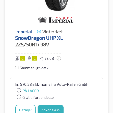
Imperial
Vinterdæk
SnowDragon UHP XL
225/50R17
98V
C
C
72 dB
Sammenlign dæk
kr.
570.58
inkl. moms
fra Auto-Raifen GmbH
PÅ LAGER
Gratis forsendelse
Detaljer
Indkøbskurv