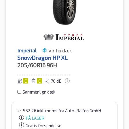
Imperial
Vinterdæk
SnowDragon HP XL
205/60R16
96H
C
C
70 dB
Sammenlign dæk
kr.
552.26
inkl. moms
fra Auto-Raifen GmbH
PÅ LAGER
Gratis forsendelse