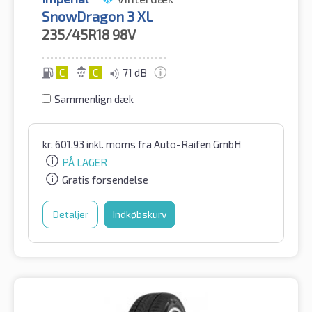
SnowDragon 3 XL
235/45R18
98V
C
C
71 dB
Sammenlign dæk
kr.
601.93
inkl. moms
fra Auto-Raifen GmbH
PÅ LAGER
Gratis forsendelse
Detaljer
Indkøbskurv