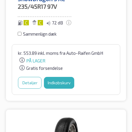
235/45R17
97V
C
C
72 dB
Sammenlign dæk
kr.
553.89
inkl. moms
fra Auto-Raifen GmbH
PÅ LAGER
Gratis forsendelse
Detaljer
Indkøbskurv