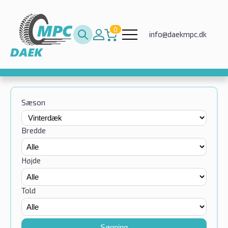
0
info@daekmpc.dk
Sæson
Bredde
Højde
Told
Søgning