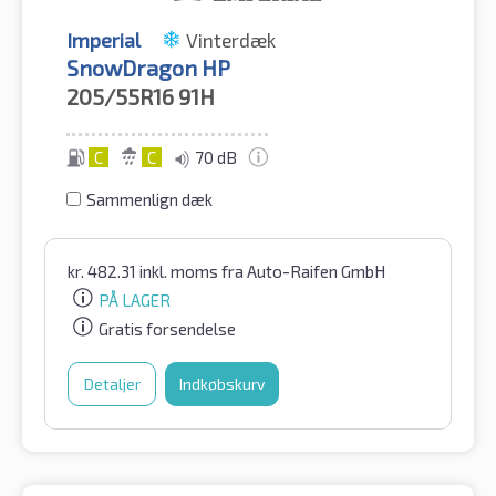
Imperial
Vinterdæk
SnowDragon HP
205/55R16
91H
C
C
70 dB
Sammenlign dæk
kr.
482.31
inkl. moms
fra Auto-Raifen GmbH
PÅ LAGER
Gratis forsendelse
Detaljer
Indkøbskurv