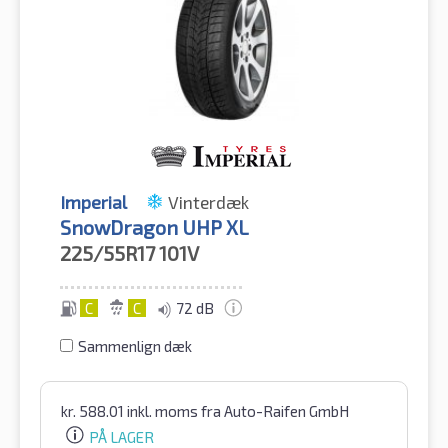
Imperial
Vinterdæk
SnowDragon UHP XL
225/55R17
101V
C
C
72 dB
Sammenlign dæk
kr.
588.01
inkl. moms
fra Auto-Raifen GmbH
PÅ LAGER