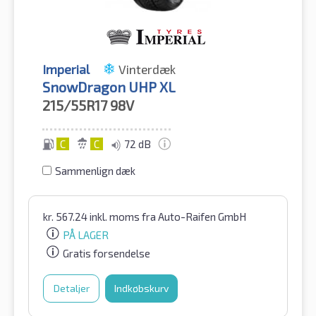
Imperial
Vinterdæk
SnowDragon UHP XL
215/55R17
98V
C
C
72 dB
Sammenlign dæk
kr.
567.24
inkl. moms
fra Auto-Raifen GmbH
PÅ LAGER
Gratis forsendelse
Detaljer
Indkøbskurv