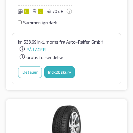
C
C
70 dB
Sammenlign dæk
kr.
533.69
inkl. moms
fra Auto-Raifen GmbH
PÅ LAGER
Gratis forsendelse
Detaljer
Indkøbskurv