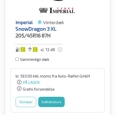
Imperial
Vinterdæk
SnowDragon 3 XL
205/45R16
87H
C
C
72 dB
Sammenlign dæk
kr.
563.00
inkl. moms
fra Auto-Raifen GmbH
PÅ LAGER
Gratis forsendelse
Detaljer
Indkøbskurv