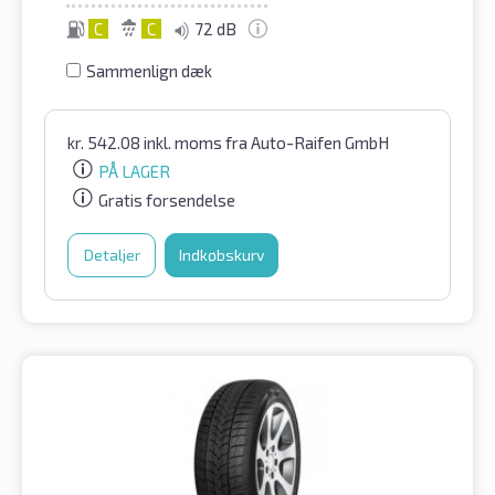
C
C
72 dB
Sammenlign dæk
kr.
542.08
inkl. moms
fra Auto-Raifen GmbH
PÅ LAGER
Gratis forsendelse
Detaljer
Indkøbskurv