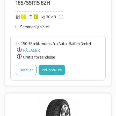
185/55R15
82H
D
C
70 dB
Sammenlign dæk
kr.
450.38
inkl. moms
fra Auto-Raifen GmbH
PÅ LAGER
Gratis forsendelse
Detaljer
Indkøbskurv