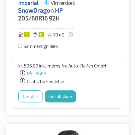
Imperial
Vinterdæk
SnowDragon HP
205/60R16
92H
C
C
70 dB
Sammenlign dæk
kr.
505.00
inkl. moms
fra Auto-Raifen GmbH
PÅ LAGER
Gratis forsendelse
Detaljer
Indkøbskurv