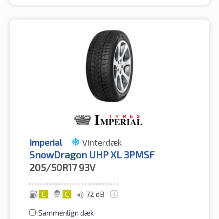
Imperial
Vinterdæk
SnowDragon UHP XL 3PMSF
205/50R17
93V
C
C
72 dB
Sammenlign dæk