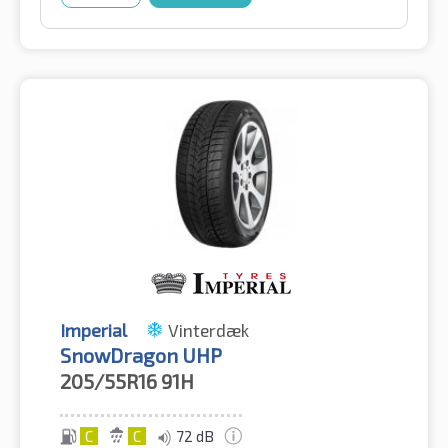
Imperial
Vinterdæk
SnowDragon UHP
205/55R16
91H
C
C
72 dB