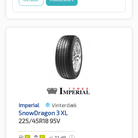
Imperial
Vinterdæk
SnowDragon 3 XL
225/45R18
95V
C
C
72 dB