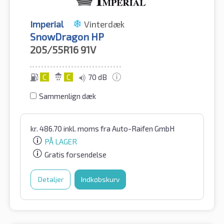
Imperial
Vinterdæk
SnowDragon HP
205/55R16
91V
C
C
70 dB
Sammenlign dæk
kr.
486.70
inkl. moms
fra Auto-Raifen GmbH
PÅ LAGER
Gratis forsendelse
Detaljer
Indkøbskurv