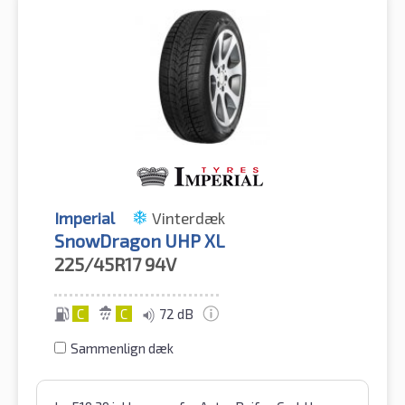
Imperial
Vinterdæk
SnowDragon UHP XL
225/45R17
94V
C
C
72 dB
Sammenlign dæk