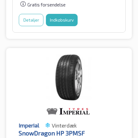
Gratis forsendelse
Detaljer
Indkøbskurv
Imperial
Vinterdæk
SnowDragon HP 3PMSF