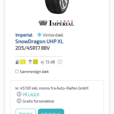
Imperial
Vinterdæk
SnowDragon UHP XL
205/45R17
88V
D
C
72 dB
Sammenlign dæk
kr.
457.81
inkl. moms
fra Auto-Raifen GmbH
PÅ LAGER
Gratis forsendelse
Detaljer
Indkøbskurv