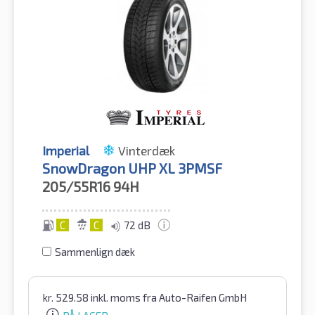
Imperial
Vinterdæk
SnowDragon UHP XL 3PMSF
205/55R16
94H
C
C
72 dB
Sammenlign dæk
kr.
529.58
inkl. moms
fra Auto-Raifen GmbH