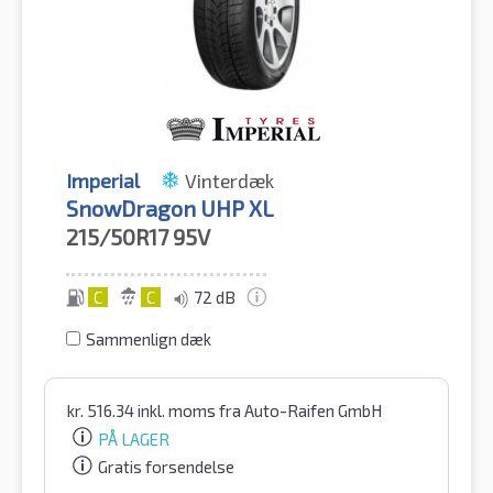
Imperial
Vinterdæk
SnowDragon UHP XL
215/50R17
95V
C
C
72 dB
Sammenlign dæk
kr.
516.34
inkl. moms
fra Auto-Raifen GmbH
PÅ LAGER
Gratis forsendelse