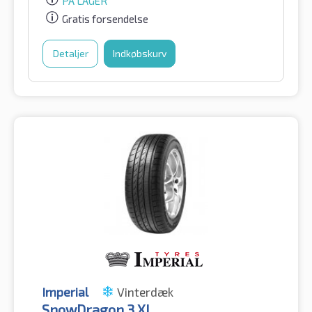
PÅ LAGER
Gratis forsendelse
Detaljer
Indkøbskurv
Imperial
Vinterdæk
SnowDragon 3 XL