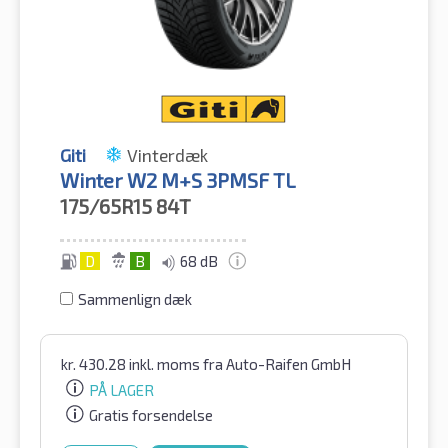
Giti
Vinterdæk
Winter W2 M+S 3PMSF TL
175/65R15
84T
D
B
68 dB
Sammenlign dæk
kr.
430.28
inkl. moms
fra Auto-Raifen GmbH
PÅ LAGER
Gratis forsendelse