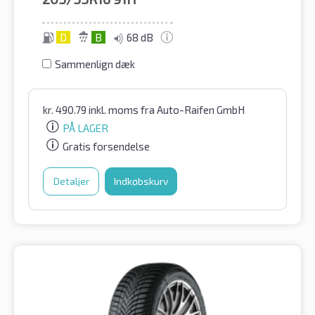
D
B
68 dB
Sammenlign dæk
kr.
490.79
inkl. moms
fra Auto-Raifen GmbH
PÅ LAGER
Gratis forsendelse
Detaljer
Indkøbskurv