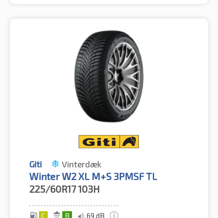
Giti
Vinterdæk
Winter W2 XL M+S 3PMSF TL
225/60R17
103H
C
B
69 dB