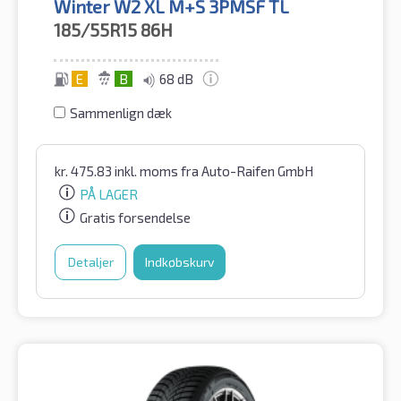
Winter W2 XL M+S 3PMSF TL
185/55R15
86H
E
B
68 dB
Sammenlign dæk
kr.
475.83
inkl. moms
fra Auto-Raifen GmbH
PÅ LAGER
Gratis forsendelse
Detaljer
Indkøbskurv