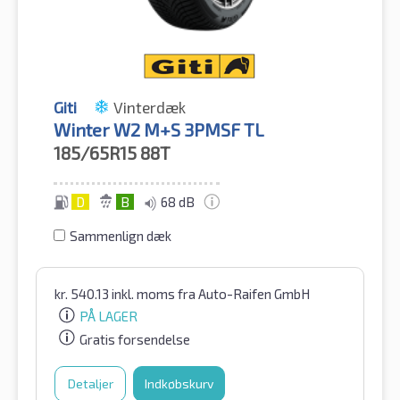
Giti
Vinterdæk
Winter W2 M+S 3PMSF TL
185/65R15
88T
D
B
68 dB
Sammenlign dæk
kr.
540.13
inkl. moms
fra Auto-Raifen GmbH
PÅ LAGER
Gratis forsendelse
Detaljer
Indkøbskurv