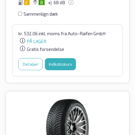
E
B
68 dB
Sammenlign dæk
kr.
532.06
inkl. moms
fra Auto-Raifen GmbH
PÅ LAGER
Gratis forsendelse
Detaljer
Indkøbskurv