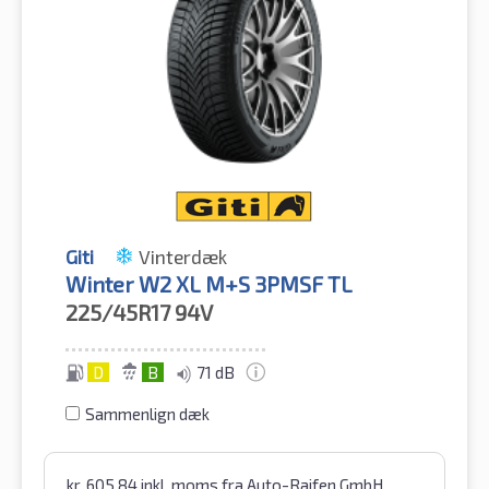
Giti
Vinterdæk
Winter W2 XL M+S 3PMSF TL
225/45R17
94V
D
B
71 dB
Sammenlign dæk
kr.
605.84
inkl. moms
fra Auto-Raifen GmbH