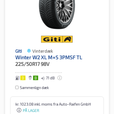
Giti
Vinterdæk
Winter W2 XL M+S 3PMSF TL
225/50R17
98V
D
B
71 dB
Sammenlign dæk
kr.
1023.08
inkl. moms
fra Auto-Raifen GmbH
PÅ LAGER