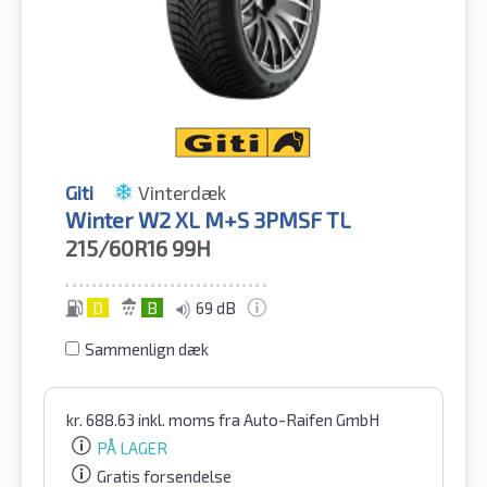
Giti
Vinterdæk
Winter W2 XL M+S 3PMSF TL
215/60R16
99H
D
B
69 dB
Sammenlign dæk
kr.
688.63
inkl. moms
fra Auto-Raifen GmbH
PÅ LAGER
Gratis forsendelse