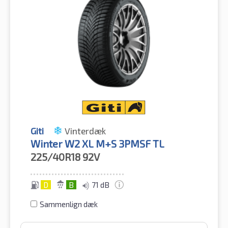
Giti
Vinterdæk
Winter W2 XL M+S 3PMSF TL
225/40R18
92V
D
B
71 dB
Sammenlign dæk