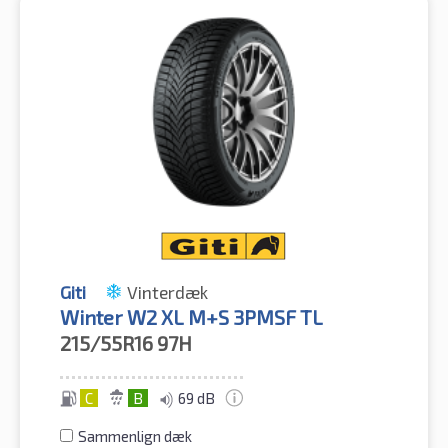
Giti
Vinterdæk
Winter W2 XL M+S 3PMSF TL
215/55R16
97H
C
B
69 dB
Sammenlign dæk