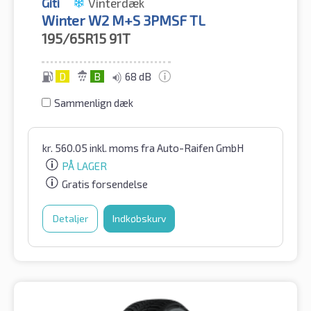
Giti
Vinterdæk
Winter W2 M+S 3PMSF TL
195/65R15
91T
D
B
68 dB
Sammenlign dæk
kr.
560.05
inkl. moms
fra Auto-Raifen GmbH
PÅ LAGER
Gratis forsendelse
Detaljer
Indkøbskurv