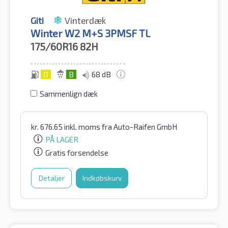
Giti
Vinterdæk
Winter W2 M+S 3PMSF TL
175/60R16
82H
D
B
68 dB
Sammenlign dæk
kr.
676.65
inkl. moms
fra Auto-Raifen GmbH
PÅ LAGER
Gratis forsendelse
Detaljer
Indkøbskurv