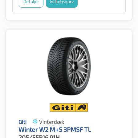
Detaljer
Indkøbskurv
Giti
Vinterdæk
Winter W2 M+S 3PMSF TL
205/55R16
91H