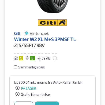
Giti
Vinterdæk
Winter W2 XL M+S 3PMSF TL
215/55R17
98V
C
B
69 dB
Sammenlign dæk
kr.
800.04
inkl. moms
fra Auto-Raifen GmbH
PÅ LAGER
Gratis forsendelse