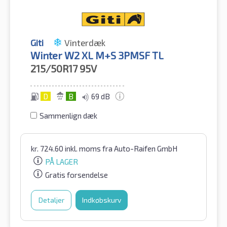
Giti
Vinterdæk
Winter W2 XL M+S 3PMSF TL
215/50R17
95V
D
B
69 dB
Sammenlign dæk
kr.
724.60
inkl. moms
fra Auto-Raifen GmbH
PÅ LAGER
Gratis forsendelse
Detaljer
Indkøbskurv