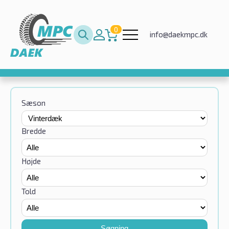
0
info@daekmpc.dk
Sæson
Bredde
Højde
Told
Søgning