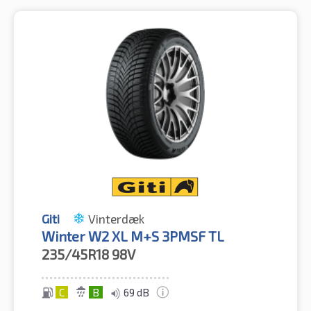
Giti
Vinterdæk
Winter W2 XL M+S 3PMSF TL
235/45R18
98V
C
B
69 dB