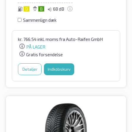
D
B
68 dB
Sammenlign dæk
kr.
766.54
inkl. moms
fra Auto-Raifen GmbH
PÅ LAGER
Gratis forsendelse
Detaljer
Indkøbskurv