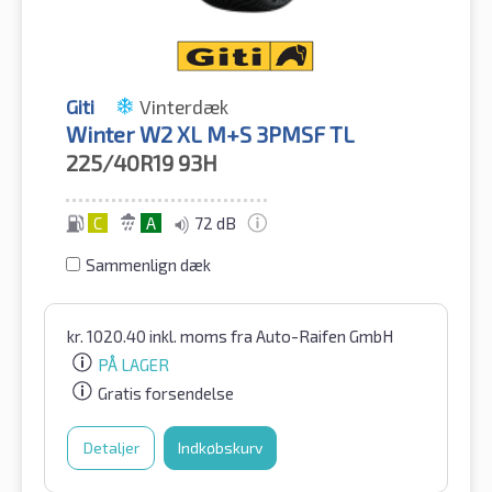
Giti
Vinterdæk
Winter W2 XL M+S 3PMSF TL
225/40R19
93H
C
A
72 dB
Sammenlign dæk
kr.
1020.40
inkl. moms
fra Auto-Raifen GmbH
PÅ LAGER
Gratis forsendelse
Detaljer
Indkøbskurv