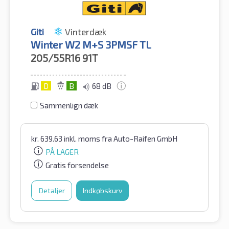
Giti
Vinterdæk
Winter W2 M+S 3PMSF TL
205/55R16
91T
D
B
68 dB
Sammenlign dæk
kr.
639.63
inkl. moms
fra Auto-Raifen GmbH
PÅ LAGER
Gratis forsendelse
Detaljer
Indkøbskurv