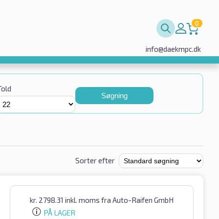
0
info@daekmpc.dk
Told
Søgning
Sorter efter
kr.
2798.31
inkl. moms
fra Auto-Raifen GmbH
PÅ LAGER