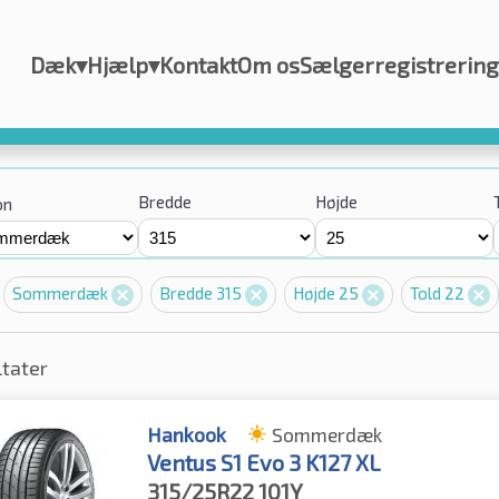
Dæk
▾
Hjælp
▾
Kontakt
Om os
Sælgerregistrering
Bredde
Højde
on
Sommerdæk
Bredde 315
Højde 25
Told 22
ltater
Hankook
Sommerdæk
Ventus S1 Evo 3 K127 XL
315/25R22
101Y