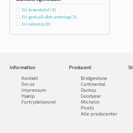
EU-brændstof
(3)
EU-greb på vådt underlag
(3)
EU rullestøj
(0)
Information
Producent
St
Kontakt
Bridgestone
Om os
Continental
Impressum
Dunlop
Hjælp
Goodyear
Fortrydelsesret
Michelin
Pirelli
Alle producenter