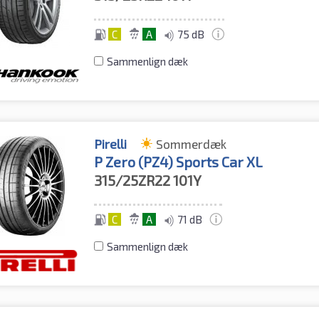
C
A
75 dB
Sammenlign dæk
Pirelli
Sommerdæk
P Zero (PZ4) Sports Car XL
315/25ZR22
101Y
C
A
71 dB
Sammenlign dæk