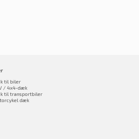
er
 til biler
V / 4x4-dæk
 til transportbiler
torcykel dæk