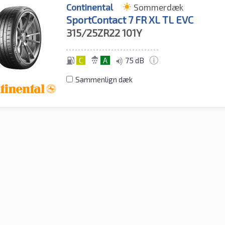
Continental
Sommerdæk
SportContact 7 FR XL TL EVC
315/25ZR22
101Y
C
A
75 dB
Sammenlign dæk