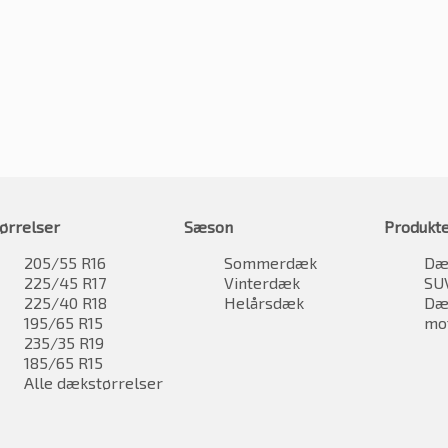
ørrelser
Sæson
Produkt
205/55 R16
Sommerdæk
Dæk
225/45 R17
Vinterdæk
SU
225/40 R18
Helårsdæk
Dæk
195/65 R15
mo
235/35 R19
185/65 R15
Alle dækstørrelser