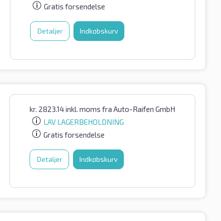
Gratis forsendelse
Detaljer
Indkøbskurv
kr.
2823.14
inkl. moms
fra Auto-Raifen GmbH
LAV LAGERBEHOLDNING
Gratis forsendelse
Detaljer
Indkøbskurv