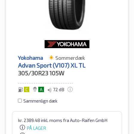
Yokohama
Sommerdæk
Advan Sport (V107) XL TL
305/30R23
105W
C
A
72 dB
Sammenlign dæk
kr.
2389.48
inkl. moms
fra Auto-Raifen GmbH
PÅ LAGER