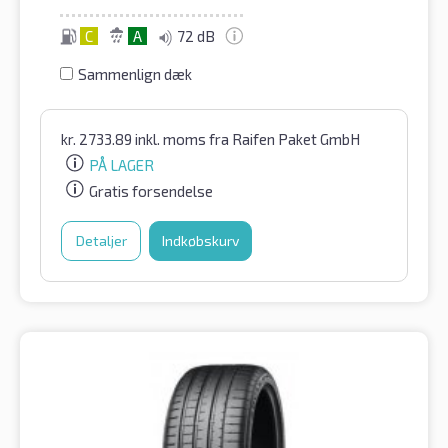
C
A
72 dB
Sammenlign dæk
kr.
2733.89
inkl. moms
fra Raifen Paket GmbH
PÅ LAGER
Gratis forsendelse
Detaljer
Indkøbskurv