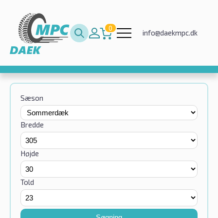
0
info@daekmpc.dk
Sæson
Bredde
Højde
Told
Søgning