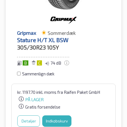
Gripmax
Sommerdæk
Stature H/T XL BSW
305/30R23
105Y
B
C
74 dB
Sammenlign dæk
kr.
1197.70
inkl. moms
fra Raifen Paket GmbH
PÅ LAGER
Gratis forsendelse
Detaljer
Indkøbskurv