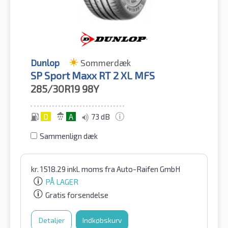
Dunlop
Sommerdæk
SP Sport Maxx RT 2 XL MFS
285/30R19
98Y
D
A
73 dB
Sammenlign dæk
kr.
1518.29
inkl. moms
fra Auto-Raifen GmbH
PÅ LAGER
Gratis forsendelse
Detaljer
Indkøbskurv