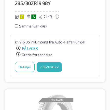
285/30ZR19
98Y
C
A
71 dB
Sammenlign dæk
kr.
916.05
inkl. moms
fra Auto-Raifen GmbH
PÅ LAGER
Gratis forsendelse
Detaljer
Indkøbskurv