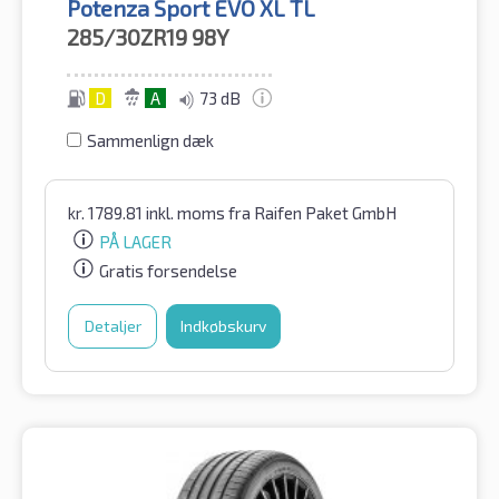
Potenza Sport EVO XL TL
285/30ZR19
98Y
D
A
73 dB
Sammenlign dæk
kr.
1789.81
inkl. moms
fra Raifen Paket GmbH
PÅ LAGER
Gratis forsendelse
Detaljer
Indkøbskurv