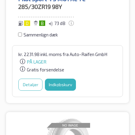
285/30ZR19
98Y
D
B
73 dB
Sammenlign dæk
kr.
2231.98
inkl. moms
fra Auto-Raifen GmbH
PÅ LAGER
Gratis forsendelse
Detaljer
Indkøbskurv