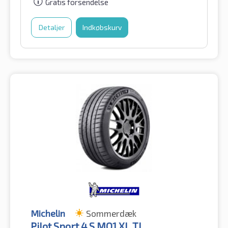
Gratis forsendelse
Detaljer
Indkøbskurv
Michelin
Sommerdæk
Pilot Sport 4 S MO1 XL TL