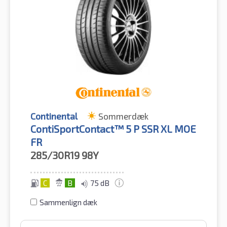
Continental
Sommerdæk
ContiSportContact™ 5 P SSR XL MOE
FR
285/30R19
98Y
C
B
75 dB
Sammenlign dæk