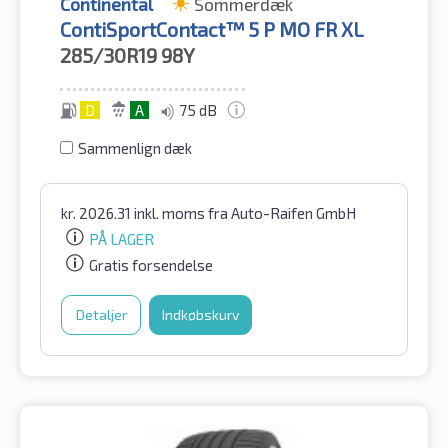
Continental
Sommerdæk
ContiSportContact™ 5 P MO FR XL
285/30R19
98Y
D
A
75 dB
Sammenlign dæk
kr.
2026.31
inkl. moms
fra Auto-Raifen GmbH
PÅ LAGER
Gratis forsendelse
Detaljer
Indkøbskurv