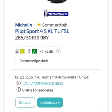
Michelin
Sommerdæk
Pilot Sport 4 S XL TL FSL
285/30R19
98Y
C
A
73 dB
Sammenlign dæk
kr.
2212.65
inkl. moms
fra Auto-Raifen GmbH
LAV LAGERBEHOLDNING
Gratis forsendelse
Detaljer
Indkøbskurv