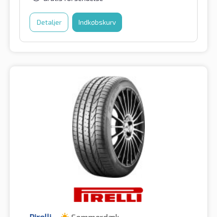
Detaljer
Indkøbskurv
Pirelli
Sommerdæk