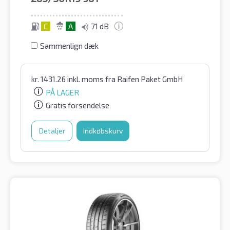
C
A
71 dB
Sammenlign dæk
kr.
1431.26
inkl. moms
fra Raifen Paket GmbH
PÅ LAGER
Gratis forsendelse
Detaljer
Indkøbskurv