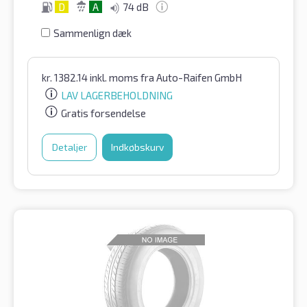
D
A
74 dB
Sammenlign dæk
kr.
1382.14
inkl. moms
fra Auto-Raifen GmbH
LAV LAGERBEHOLDNING
Gratis forsendelse
Detaljer
Indkøbskurv