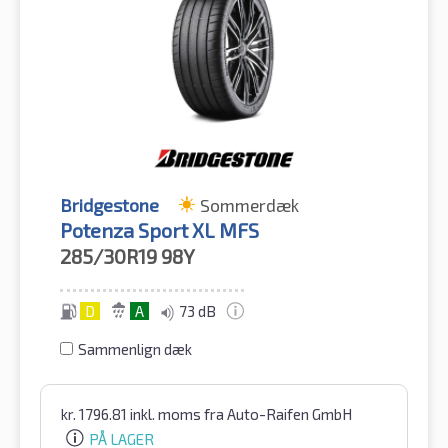
Bridgestone
Sommerdæk
Potenza Sport XL MFS
285/30R19
98Y
D
A
73 dB
Sammenlign dæk
kr.
1796.81
inkl. moms
fra Auto-Raifen GmbH
PÅ LAGER