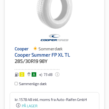
Cooper
Sommerdæk
Cooper Summer FP XL TL
285/30R19
98Y
D
A
73 dB
Sammenlign dæk
kr.
1578.48
inkl. moms
fra Auto-Raifen GmbH
PÅ LAGER