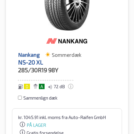
Nankang
Sommerdæk
NS-20 XL
285/30R19
98Y
D
A
72 dB
Sammenlign dæk
kr.
1045.91
inkl. moms
fra Auto-Raifen GmbH
PÅ LAGER
Gratis forsendelse