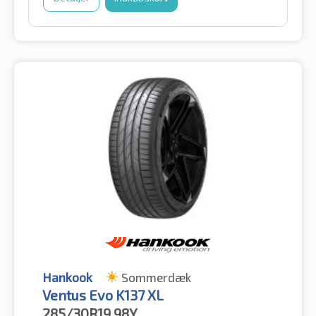
Hankook
Sommerdæk
Ventus Evo K137 XL
285/30R19
98Y