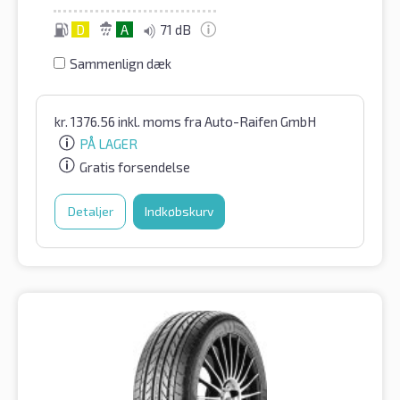
D
A
71 dB
Sammenlign dæk
kr.
1376.56
inkl. moms
fra Auto-Raifen GmbH
PÅ LAGER
Gratis forsendelse
Detaljer
Indkøbskurv