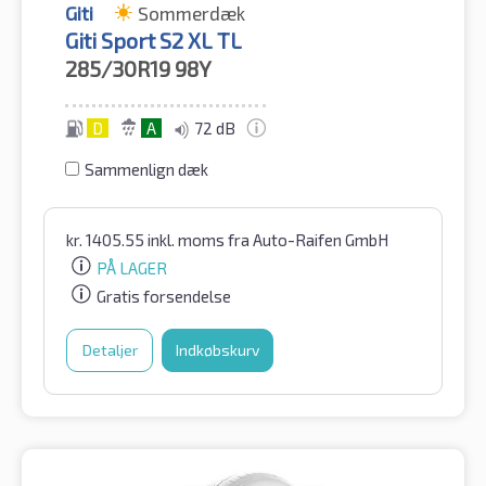
Giti
Sommerdæk
Giti Sport S2 XL TL
285/30R19
98Y
D
A
72 dB
Sammenlign dæk
kr.
1405.55
inkl. moms
fra Auto-Raifen GmbH
PÅ LAGER
Gratis forsendelse
Detaljer
Indkøbskurv