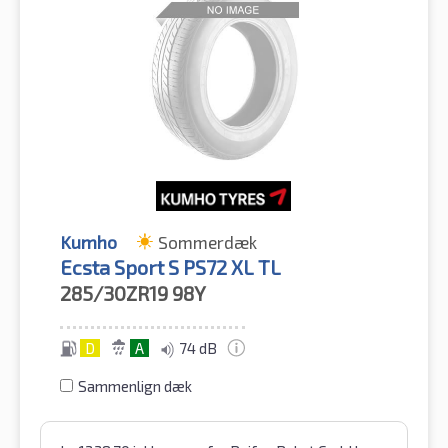
Kumho
Sommerdæk
Ecsta Sport S PS72 XL TL
285/30ZR19
98Y
D
A
74 dB
Sammenlign dæk