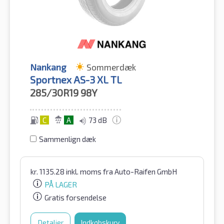
Nankang
Sommerdæk
Sportnex AS-3 XL TL
285/30R19
98Y
C
A
73 dB
Sammenlign dæk
kr.
1135.28
inkl. moms
fra Auto-Raifen GmbH
PÅ LAGER
Gratis forsendelse
Detaljer
Indkøbskurv