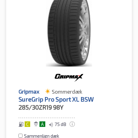
Gripmax
Sommerdæk
SureGrip Pro Sport XL BSW
285/30ZR19
98Y
C
A
75 dB
Sammenlign dæk