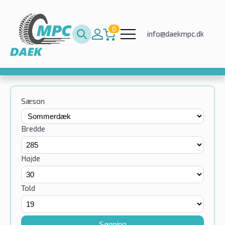
0
info@daekmpc.dk
Sæson
Bredde
Højde
Told
Søgning