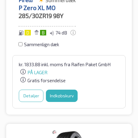
P Zero XL MO
285/30ZR19
98Y
D
B
74 dB
Sammenlign dæk
kr.
1833.88
inkl. moms
fra Raifen Paket GmbH
PÅ LAGER
Gratis forsendelse
Detaljer
Indkøbskurv