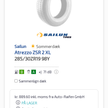
Sailun
Sommerdæk
Atrezzo ZSR 2 XL
285/30ZR19
98Y
B
A
71 dB
Sammenlign dæk
kr.
889.60
inkl. moms
fra Auto-Raifen GmbH
PÅ LAGER