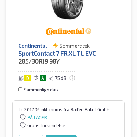
Continental
Sommerdæk
SportContact 7 FR XL TL EVC
285/30R19
98Y
D
A
75 dB
Sammenlign dæk
kr.
2017.06
inkl. moms
fra Raifen Paket GmbH
PÅ LAGER
Gratis forsendelse