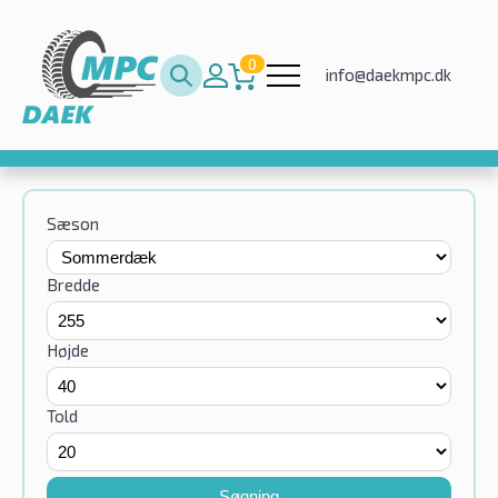
0
info@daekmpc.dk
Sæson
Bredde
Højde
Told
Søgning