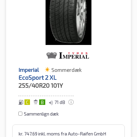
Imperial
Sommerdæk
EcoSport 2 XL
255/40R20
101Y
C
B
71 dB
Sammenlign dæk
kr.
747.69
inkl. moms
fra Auto-Raifen GmbH