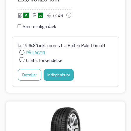
A
A
72 dB
Sammenlign dæk
kr.
1496.84
inkl. moms
fra Raifen Paket GmbH
PÅ LAGER
Gratis forsendelse
Detaljer
Indkøbskurv