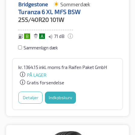
Bridgestone
Sommerdæk
Turanza 6 XL MFS BSW
255/40R20
101W
B
A
71 dB
Sammenlign dæk
kr.
1364.15
inkl. moms
fra Raifen Paket GmbH
PÅ LAGER
Gratis forsendelse
Detaljer
Indkøbskurv