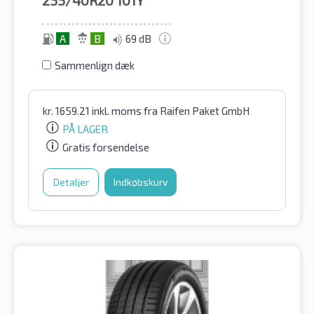
255/40R20
101Y
A
B
69 dB
Sammenlign dæk
kr.
1659.21
inkl. moms
fra Raifen Paket GmbH
PÅ LAGER
Gratis forsendelse
Detaljer
Indkøbskurv