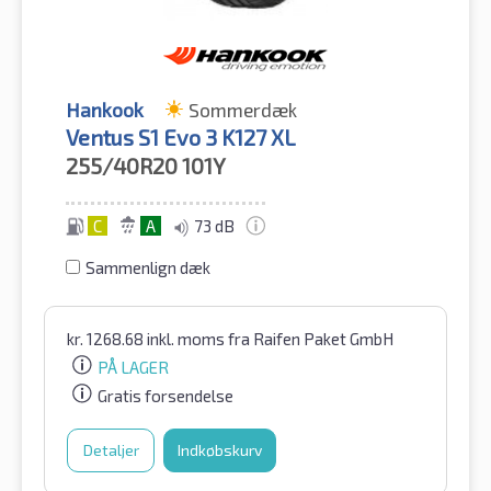
Hankook
Sommerdæk
Ventus S1 Evo 3 K127 XL
255/40R20
101Y
C
A
73 dB
Sammenlign dæk
kr.
1268.68
inkl. moms
fra Raifen Paket GmbH
PÅ LAGER
Gratis forsendelse
Detaljer
Indkøbskurv