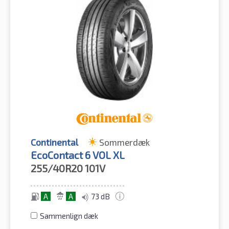
Continental
Sommerdæk
EcoContact 6 VOL XL
255/40R20
101V
A
A
73 dB
Sammenlign dæk