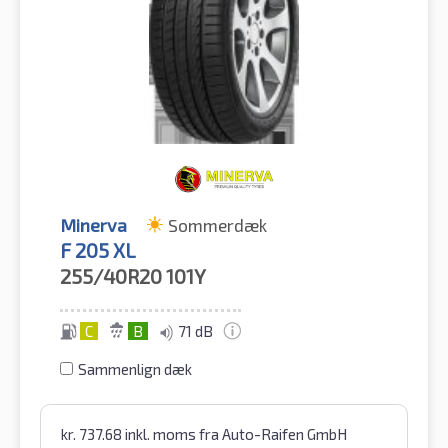
Minerva
Sommerdæk
F 205 XL
255/40R20
101Y
C
B
71 dB
Sammenlign dæk
kr.
737.68
inkl. moms
fra Auto-Raifen GmbH