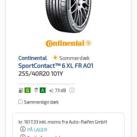
Continental
Sommerdæk
SportContact™ 6 XL FR AO1
255/40R20
101Y
B
A
73 dB
Sammenlign dæk
kr.
1617.33
inkl. moms
fra Auto-Raifen GmbH
PÅ LAGER