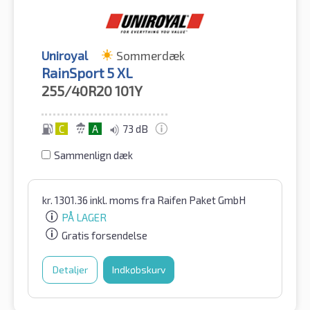
Uniroyal
Sommerdæk
RainSport 5 XL
255/40R20
101Y
C
A
73 dB
Sammenlign dæk
kr.
1301.36
inkl. moms
fra Raifen Paket GmbH
PÅ LAGER
Gratis forsendelse
Detaljer
Indkøbskurv