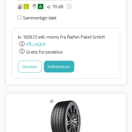
C
A
70 dB
Sammenlign dæk
kr.
1606.15
inkl. moms
fra Raifen Paket GmbH
PÅ LAGER
Gratis forsendelse
Detaljer
Indkøbskurv