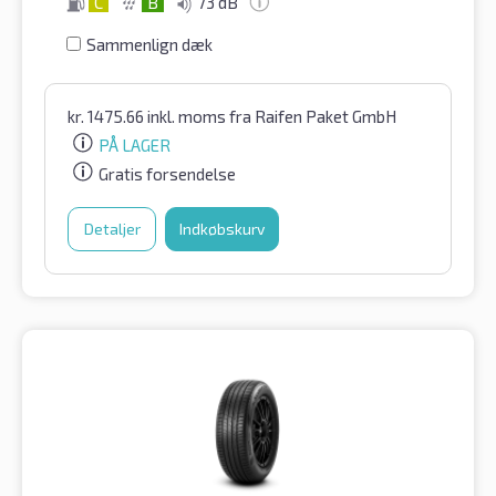
C
B
73 dB
Sammenlign dæk
kr.
1475.66
inkl. moms
fra Raifen Paket GmbH
PÅ LAGER
Gratis forsendelse
Detaljer
Indkøbskurv