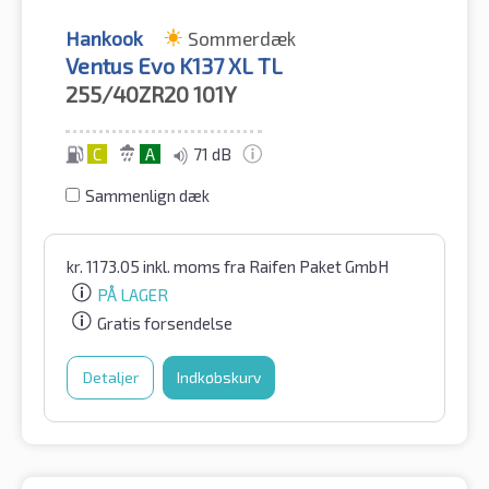
Hankook
Sommerdæk
Ventus Evo K137 XL TL
255/40ZR20
101Y
C
A
71 dB
Sammenlign dæk
kr.
1173.05
inkl. moms
fra Raifen Paket GmbH
PÅ LAGER
Gratis forsendelse
Detaljer
Indkøbskurv