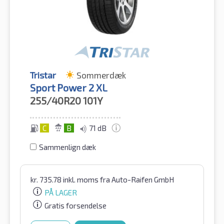
Tristar
Sommerdæk
Sport Power 2 XL
255/40R20
101Y
C
B
71 dB
Sammenlign dæk
kr.
735.78
inkl. moms
fra Auto-Raifen GmbH
PÅ LAGER
Gratis forsendelse