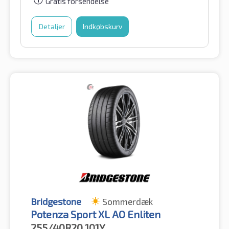
Gratis forsendelse
Detaljer
Indkøbskurv
Bridgestone
Sommerdæk
Potenza Sport XL AO Enliten
255/40R20
101Y