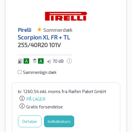
Pirelli
Sommerdæk
Scorpion XL FR + TL
255/40R20
101V
A
A
70 dB
Sammenlign dæk
kr.
1260.54
inkl. moms
fra Raifen Paket GmbH
PÅ LAGER
Gratis forsendelse
Detaljer
Indkøbskurv