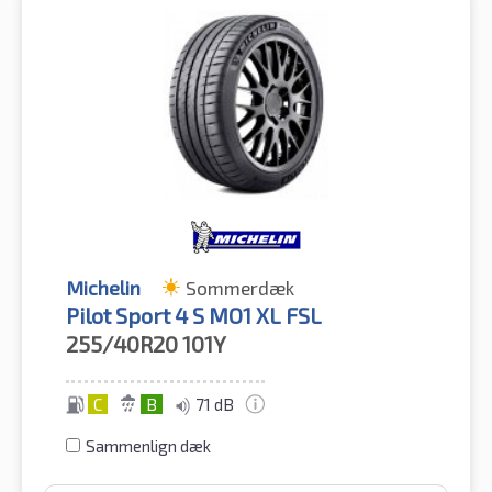
Michelin
Sommerdæk
Pilot Sport 4 S MO1 XL FSL
255/40R20
101Y
C
B
71 dB
Sammenlign dæk