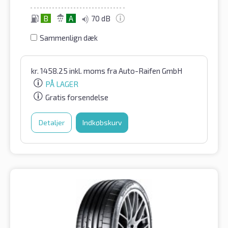
B
A
70 dB
Sammenlign dæk
kr.
1458.25
inkl. moms
fra Auto-Raifen GmbH
PÅ LAGER
Gratis forsendelse
Detaljer
Indkøbskurv