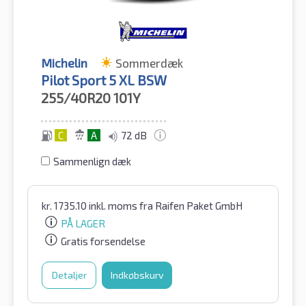
Michelin
Sommerdæk
Pilot Sport 5 XL BSW
255/40R20
101Y
C
A
72 dB
Sammenlign dæk
kr.
1735.10
inkl. moms
fra Raifen Paket GmbH
PÅ LAGER
Gratis forsendelse
Detaljer
Indkøbskurv