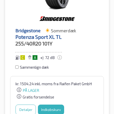
Bridgestone
Sommerdæk
Potenza Sport XL TL
255/40R20
101Y
C
A
72 dB
Sammenlign dæk
kr.
1504.24
inkl. moms
fra Raifen Paket GmbH
PÅ LAGER
Gratis forsendelse
Detaljer
Indkøbskurv