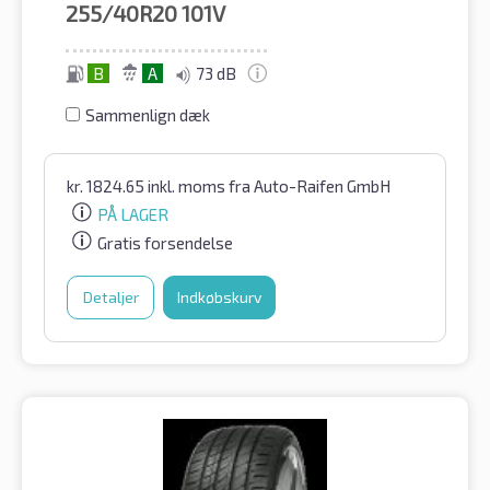
255/40R20
101V
B
A
73 dB
Sammenlign dæk
kr.
1824.65
inkl. moms
fra Auto-Raifen GmbH
PÅ LAGER
Gratis forsendelse
Detaljer
Indkøbskurv