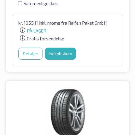
Sammenlign dæk
kr.
1055.11
inkl. moms
fra Raifen Paket GmbH
PÅ LAGER
Gratis forsendelse
Detaljer
Indkøbskurv