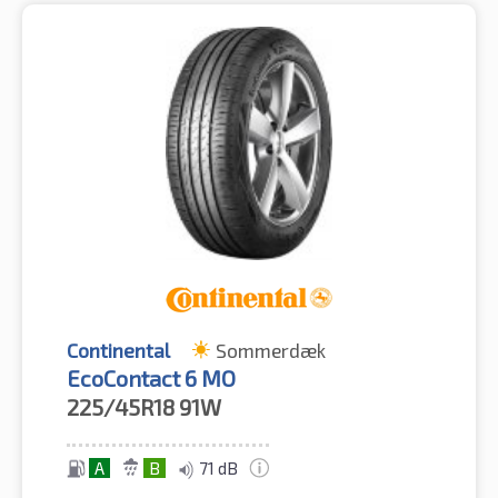
Continental
Sommerdæk
EcoContact 6 MO
225/45R18
91W
A
B
71 dB