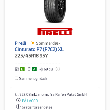
Pirelli
Sommerdæk
Cinturato P7 (P7C2) XL
225/45R18
95Y
B
A
69 dB
Sammenlign dæk
kr.
932.08
inkl. moms
fra Raifen Paket GmbH
PÅ LAGER
Gratis forsendelse