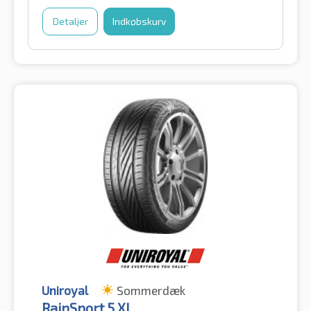
Detaljer
Indkøbskurv
Uniroyal
Sommerdæk
RainSport 5 XL