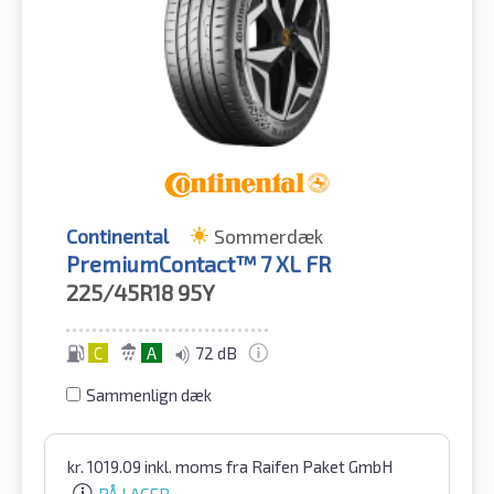
Continental
Sommerdæk
PremiumContact™ 7 XL FR
225/45R18
95Y
C
A
72 dB
Sammenlign dæk
kr.
1019.09
inkl. moms
fra Raifen Paket GmbH