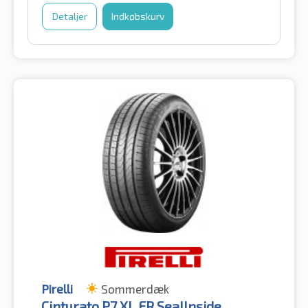
Detaljer
Indkøbskurv
Pirelli
Sommerdæk
Cinturato P7 XL FR SealInside