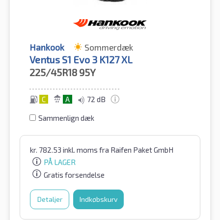
Hankook
Sommerdæk
Ventus S1 Evo 3 K127 XL
225/45R18
95Y
C
A
72 dB
Sammenlign dæk
kr.
782.53
inkl. moms
fra Raifen Paket GmbH
PÅ LAGER
Gratis forsendelse
Detaljer
Indkøbskurv