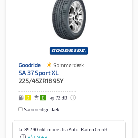
Goodride
Sommerdæk
SA 37 Sport XL
225/45ZR18
95Y
D
B
72 dB
Sammenlign dæk
kr.
897.90
inkl. moms
fra Auto-Raifen GmbH
PÅ LAGER