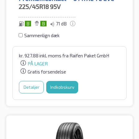
225/45R18
95V
B
B
71 dB
Sammenlign dæk
kr.
927.88
inkl. moms
fra Raifen Paket GmbH
PÅ LAGER
Gratis forsendelse
Detaljer
Indkøbskurv