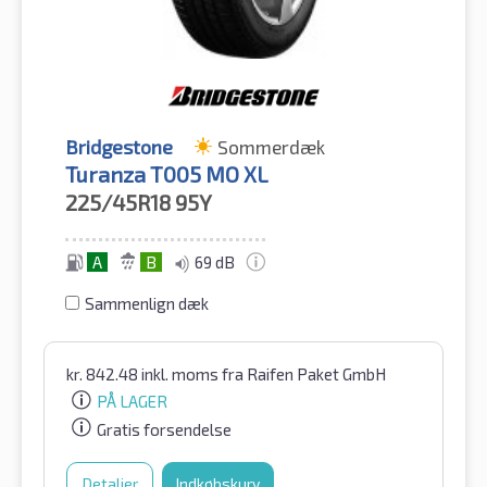
Bridgestone
Sommerdæk
Turanza T005 MO XL
225/45R18
95Y
A
B
69 dB
Sammenlign dæk
kr.
842.48
inkl. moms
fra Raifen Paket GmbH
PÅ LAGER
Gratis forsendelse
Detaljer
Indkøbskurv