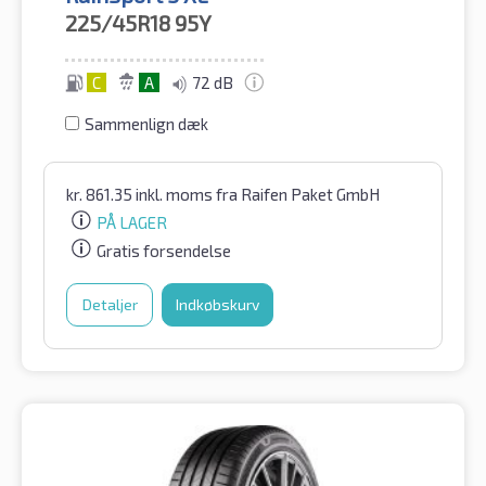
225/45R18
95Y
C
A
72 dB
Sammenlign dæk
kr.
861.35
inkl. moms
fra Raifen Paket GmbH
PÅ LAGER
Gratis forsendelse
Detaljer
Indkøbskurv