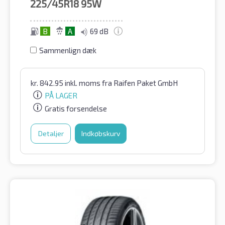
225/45R18
95W
B
A
69 dB
Sammenlign dæk
kr.
842.95
inkl. moms
fra Raifen Paket GmbH
PÅ LAGER
Gratis forsendelse
Detaljer
Indkøbskurv