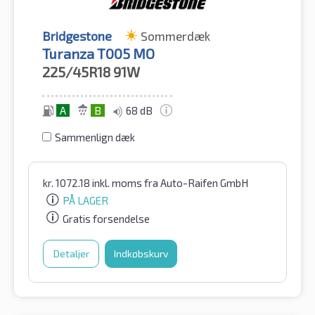
Bridgestone
Sommerdæk
Turanza T005 MO
225/45R18
91W
A
B
68 dB
Sammenlign dæk
kr.
1072.18
inkl. moms
fra Auto-Raifen GmbH
PÅ LAGER
Gratis forsendelse
Detaljer
Indkøbskurv