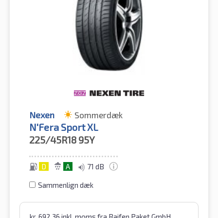
Nexen
Sommerdæk
N'Fera Sport XL
225/45R18
95Y
D
A
71 dB
Sammenlign dæk
kr.
692.36
inkl. moms
fra Raifen Paket GmbH