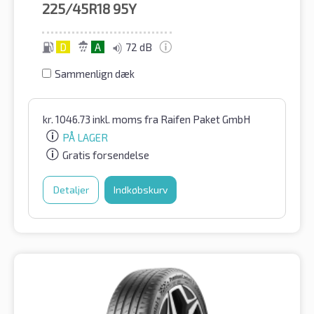
225/45R18
95Y
D
A
72 dB
Sammenlign dæk
kr.
1046.73
inkl. moms
fra Raifen Paket GmbH
PÅ LAGER
Gratis forsendelse
Detaljer
Indkøbskurv