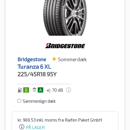
Bridgestone
Sommerdæk
Turanza 6 XL
225/45R18
95Y
B
A
70 dB
Sammenlign dæk
kr.
969.53
inkl. moms
fra Raifen Paket GmbH
PÅ LAGER