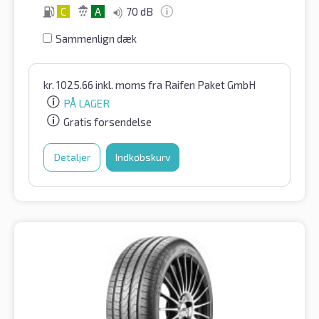
C
A
70 dB
Sammenlign dæk
kr.
1025.66
inkl. moms
fra Raifen Paket GmbH
PÅ LAGER
Gratis forsendelse
Detaljer
Indkøbskurv