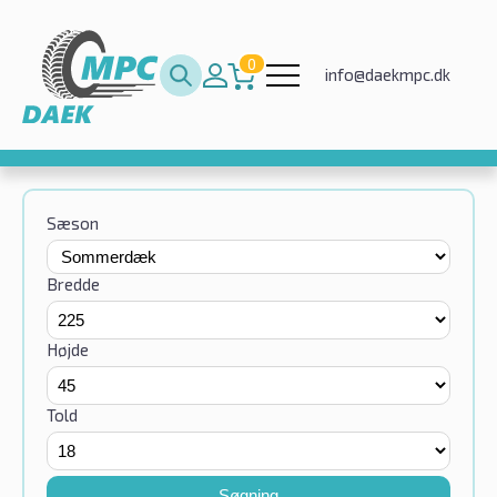
0
info@daekmpc.dk
Sæson
Bredde
Højde
Told
Søgning