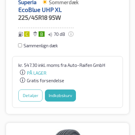
Superia
Sommerdæk
EcoBlue UHP XL
225/45R18
95W
C
B
70 dB
Sammenlign dæk
kr.
547.30
inkl. moms
fra Auto-Raifen GmbH
PÅ LAGER
Gratis forsendelse
Detaljer
Indkøbskurv