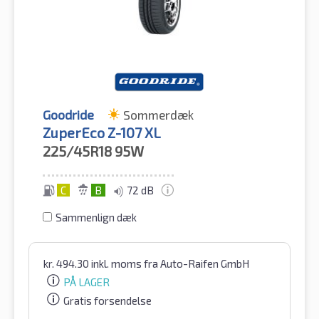
Goodride
Sommerdæk
ZuperEco Z-107 XL
225/45R18
95W
C
B
72 dB
Sammenlign dæk
kr.
494.30
inkl. moms
fra Auto-Raifen GmbH
PÅ LAGER
Gratis forsendelse