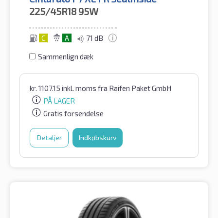
225/45R18
95W
C
A
71 dB
Sammenlign dæk
kr.
1107.15
inkl. moms
fra Raifen Paket GmbH
PÅ LAGER
Gratis forsendelse
Detaljer
Indkøbskurv