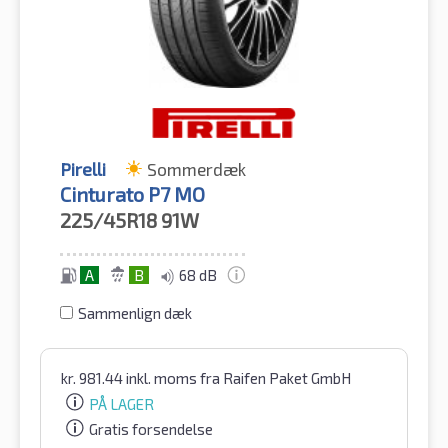
Pirelli
Sommerdæk
Cinturato P7 MO
225/45R18
91W
A
B
68 dB
Sammenlign dæk
kr.
981.44
inkl. moms
fra Raifen Paket GmbH
PÅ LAGER
Gratis forsendelse