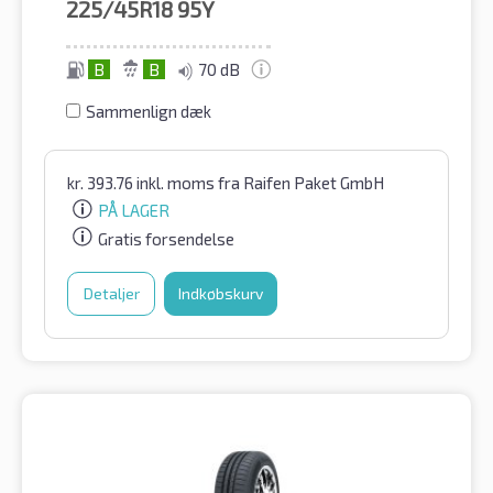
225/45R18
95Y
B
B
70 dB
Sammenlign dæk
kr.
393.76
inkl. moms
fra Raifen Paket GmbH
PÅ LAGER
Gratis forsendelse
Detaljer
Indkøbskurv