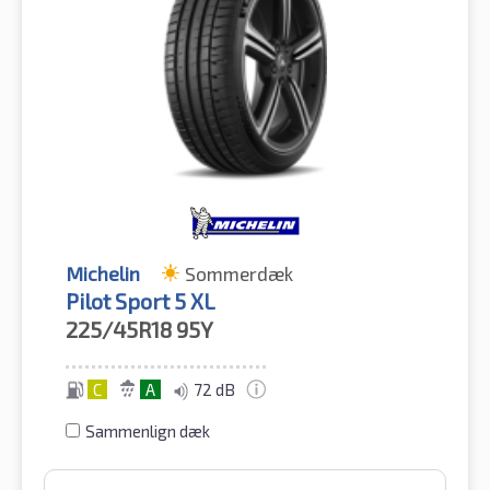
Michelin
Sommerdæk
Pilot Sport 5 XL
225/45R18
95Y
C
A
72 dB
Sammenlign dæk