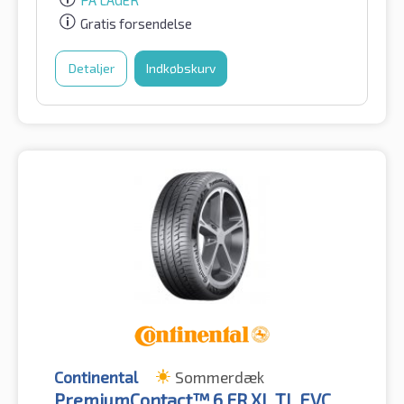
PÅ LAGER
Gratis forsendelse
Detaljer
Indkøbskurv
Continental
Sommerdæk
PremiumContact™ 6 FR XL TL EVC