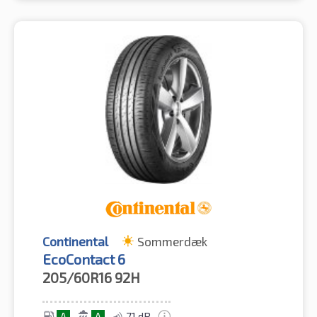
Continental
Sommerdæk
EcoContact 6
205/60R16
92H
A
A
71 dB