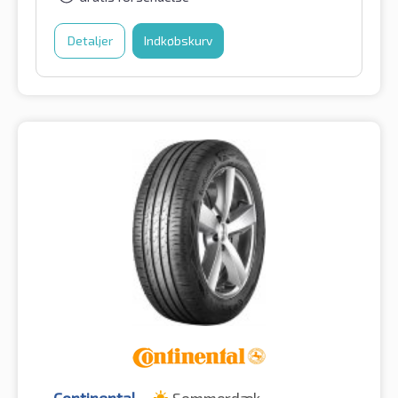
Detaljer
Indkøbskurv