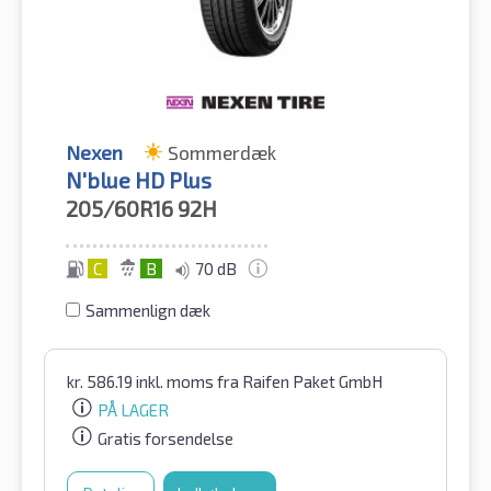
Nexen
Sommerdæk
N'blue HD Plus
205/60R16
92H
C
B
70 dB
Sammenlign dæk
kr.
586.19
inkl. moms
fra Raifen Paket GmbH
PÅ LAGER
Gratis forsendelse