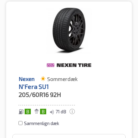
Nexen
Sommerdæk
N'Fera SU1
205/60R16
92H
B
B
71 dB
Sammenlign dæk