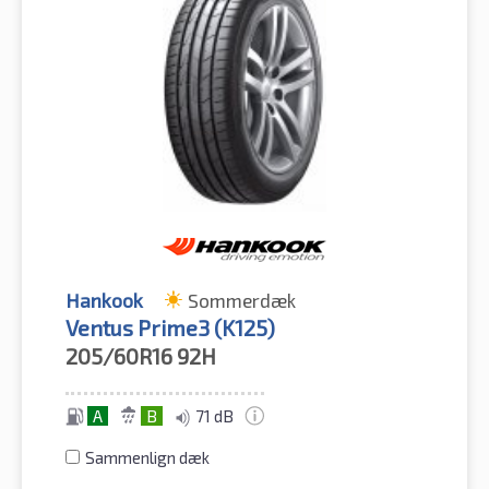
Hankook
Sommerdæk
Ventus Prime3 (K125)
205/60R16
92H
A
B
71 dB
Sammenlign dæk