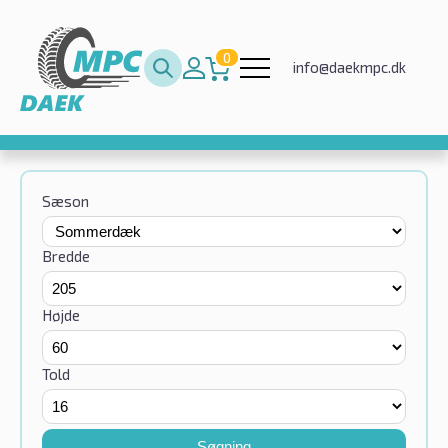
0
info@daekmpc.dk
Sæson
Bredde
Højde
Told
Søgning