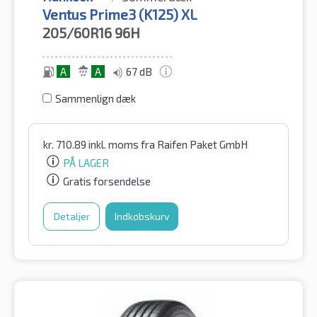
Ventus Prime3 (K125) XL
205/60R16
96H
A
A
67 dB
Sammenlign dæk
kr.
710.89
inkl. moms
fra Raifen Paket GmbH
PÅ LAGER
Gratis forsendelse
Detaljer
Indkøbskurv