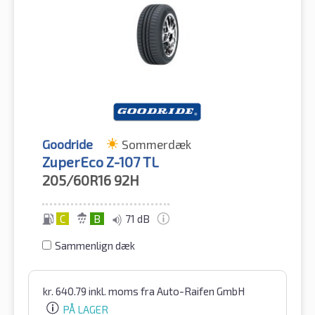
Goodride
Sommerdæk
ZuperEco Z-107 TL
205/60R16
92H
C
B
71 dB
Sammenlign dæk
kr.
640.79
inkl. moms
fra Auto-Raifen GmbH
PÅ LAGER