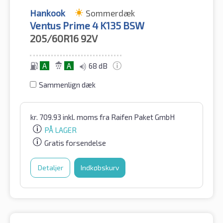
Hankook
Sommerdæk
Ventus Prime 4 K135 BSW
205/60R16
92V
A
A
68 dB
Sammenlign dæk
kr.
709.93
inkl. moms
fra Raifen Paket GmbH
PÅ LAGER
Gratis forsendelse
Detaljer
Indkøbskurv