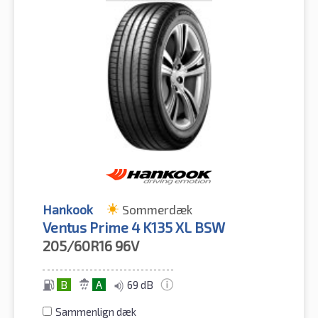
Hankook
Sommerdæk
Ventus Prime 4 K135 XL BSW
205/60R16
96V
B
A
69 dB
Sammenlign dæk