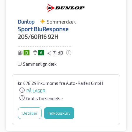
Dunlop
Sommerdæk
Sport BluResponse
205/60R16
92H
B
A
71 dB
Sammenlign dæk
kr.
678.29
inkl. moms
fra Auto-Raifen GmbH
PÅ LAGER
Gratis forsendelse
Detaljer
Indkøbskurv