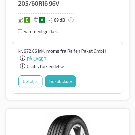
205/60R16
96V
B
A
69 dB
Sammenlign dæk
kr.
672.66
inkl. moms
fra Raifen Paket GmbH
PÅ LAGER
Gratis forsendelse
Detaljer
Indkøbskurv