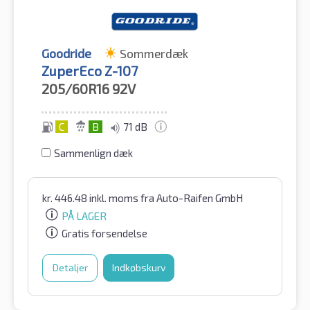
Goodride
Sommerdæk
ZuperEco Z-107
205/60R16
92V
C
B
71 dB
Sammenlign dæk
kr.
446.48
inkl. moms
fra Auto-Raifen GmbH
PÅ LAGER
Gratis forsendelse
Detaljer
Indkøbskurv