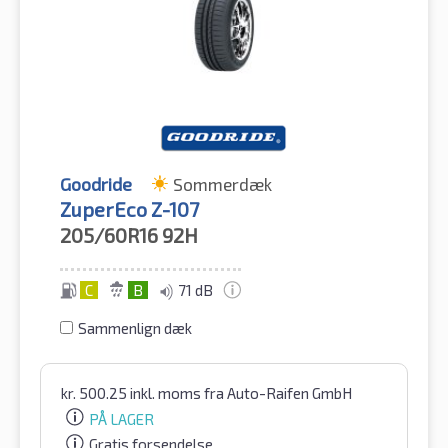
Goodride
Sommerdæk
ZuperEco Z-107
205/60R16
92H
C
B
71 dB
Sammenlign dæk
kr.
500.25
inkl. moms
fra Auto-Raifen GmbH
PÅ LAGER
Gratis forsendelse