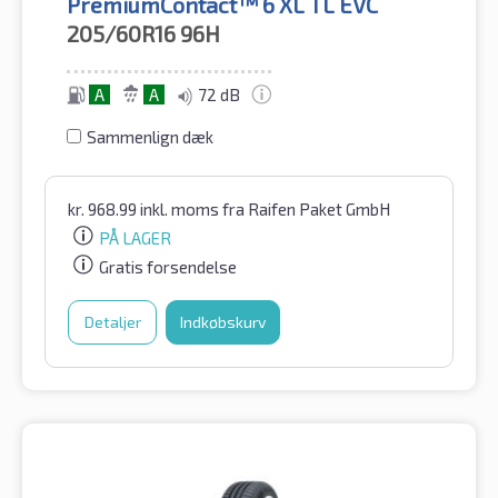
PremiumContact™ 6 XL TL EVC
205/60R16
96H
A
A
72 dB
Sammenlign dæk
kr.
968.99
inkl. moms
fra Raifen Paket GmbH
PÅ LAGER
Gratis forsendelse
Detaljer
Indkøbskurv