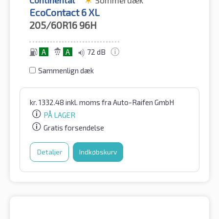
Continental
Sommerdæk
EcoContact 6 XL
205/60R16
96H
A
A
72 dB
Sammenlign dæk
kr.
1332.48
inkl. moms
fra Auto-Raifen GmbH
PÅ LAGER
Gratis forsendelse
Detaljer
Indkøbskurv