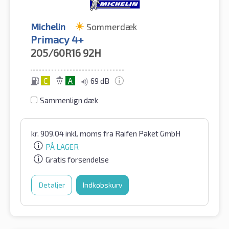
Michelin
Sommerdæk
Primacy 4+
205/60R16
92H
C
A
69 dB
Sammenlign dæk
kr.
909.04
inkl. moms
fra Raifen Paket GmbH
PÅ LAGER
Gratis forsendelse
Detaljer
Indkøbskurv