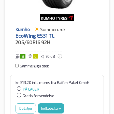
Kumho
Sommerdæk
EcoWing ES31 TL
205/60R16
92H
B
C
70 dB
Sammenlign dæk
kr.
513.20
inkl. moms
fra Raifen Paket GmbH
PÅ LAGER
Gratis forsendelse
Detaljer
Indkøbskurv