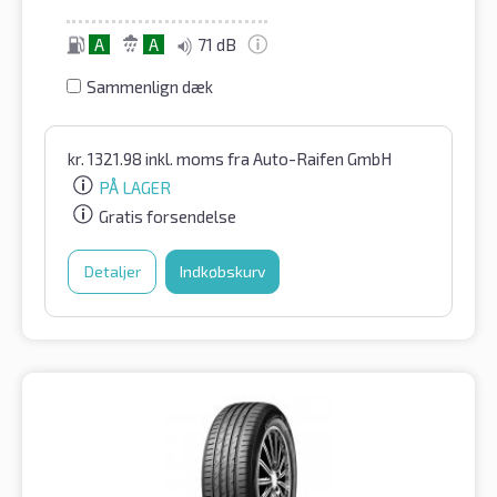
A
A
71 dB
Sammenlign dæk
kr.
1321.98
inkl. moms
fra Auto-Raifen GmbH
PÅ LAGER
Gratis forsendelse
Detaljer
Indkøbskurv