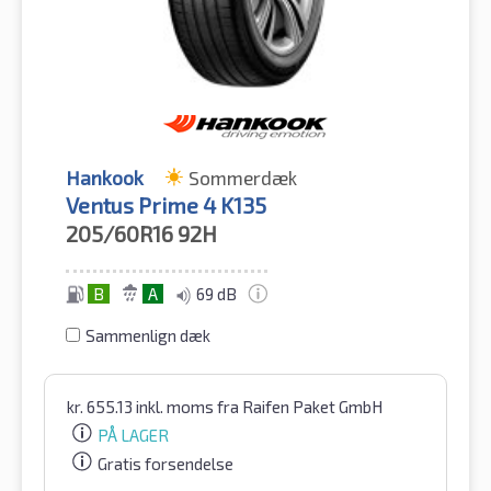
Hankook
Sommerdæk
Ventus Prime 4 K135
205/60R16
92H
B
A
69 dB
Sammenlign dæk
kr.
655.13
inkl. moms
fra Raifen Paket GmbH
PÅ LAGER
Gratis forsendelse