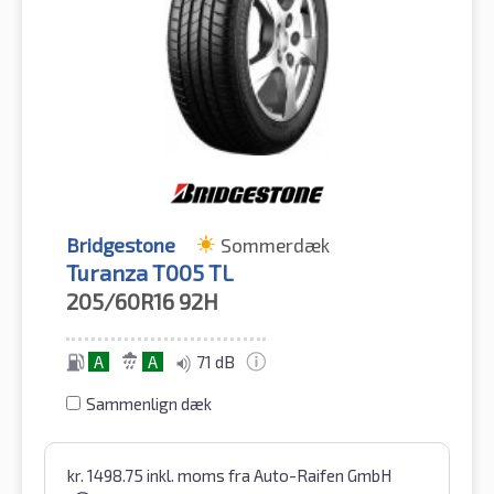
Bridgestone
Sommerdæk
Turanza T005 TL
205/60R16
92H
A
A
71 dB
Sammenlign dæk
kr.
1498.75
inkl. moms
fra Auto-Raifen GmbH