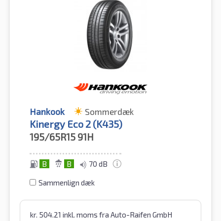
Hankook
Sommerdæk
Kinergy Eco 2 (K435)
195/65R15
91H
B
B
70 dB
Sammenlign dæk
kr.
504.21
inkl. moms
fra Auto-Raifen GmbH