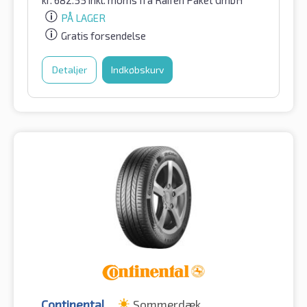
kr.
682.55
inkl. moms
fra Raifen Paket GmbH
PÅ LAGER
Gratis forsendelse
Detaljer
Indkøbskurv
Continental
Sommerdæk