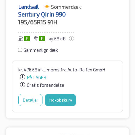
Landsail
Sommerdæk
Sentury Qirin 990
195/65R15
91H
B
B
68 dB
Sammenlign dæk
kr.
476.68
inkl. moms
fra Auto-Raifen GmbH
PÅ LAGER
Gratis forsendelse
Detaljer
Indkøbskurv