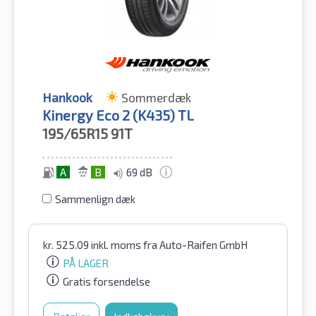
Hankook
Sommerdæk
Kinergy Eco 2 (K435) TL
195/65R15
91T
A
B
69 dB
Sammenlign dæk
kr.
525.09
inkl. moms
fra Auto-Raifen GmbH
PÅ LAGER
Gratis forsendelse