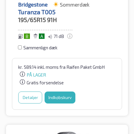
Bridgestone
Sommerdæk
Turanza T005
195/65R15
91H
B
A
71 dB
Sammenlign dæk
kr.
589.14
inkl. moms
fra Raifen Paket GmbH
PÅ LAGER
Gratis forsendelse
Detaljer
Indkøbskurv