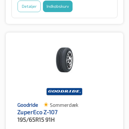
Detaljer
Indkøbskurv
Goodride
Sommerdæk
ZuperEco Z-107
195/65R15
91H