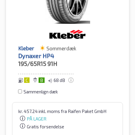
Kleber
Sommerdæk
Dynaxer HP4
195/65R15
91H
C
B
68 dB
Sammenlign dæk
kr.
457.24
inkl. moms
fra Raifen Paket GmbH
PÅ LAGER
Gratis forsendelse