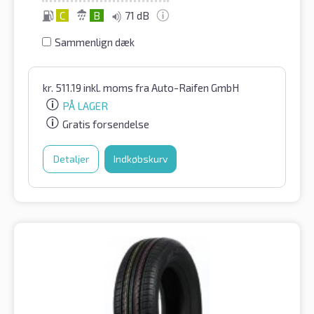
C
B
71 dB
Sammenlign dæk
kr.
511.19
inkl. moms
fra Auto-Raifen GmbH
PÅ LAGER
Gratis forsendelse
Detaljer
Indkøbskurv