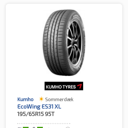
Kumho
Sommerdæk
EcoWing ES31 XL
195/65R15
95T