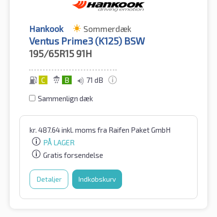
Hankook
Sommerdæk
Ventus Prime3 (K125) BSW
195/65R15
91H
C
B
71 dB
Sammenlign dæk
kr.
487.64
inkl. moms
fra Raifen Paket GmbH
PÅ LAGER
Gratis forsendelse
Detaljer
Indkøbskurv