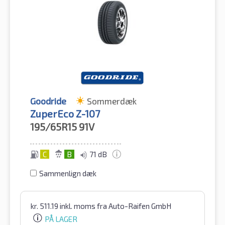
Goodride
Sommerdæk
ZuperEco Z-107
195/65R15
91V
C
B
71 dB
Sammenlign dæk
kr.
511.19
inkl. moms
fra Auto-Raifen GmbH
PÅ LAGER