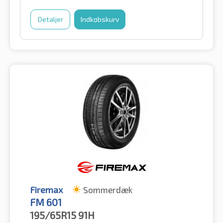
Detaljer
Indkøbskurv
Firemax
Sommerdæk
FM 601
195/65R15
91H