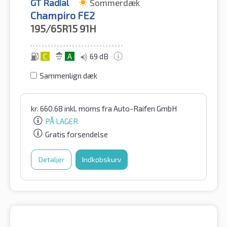
GT Radial
Sommerdæk
Champiro FE2
195/65R15
91H
C
A
69 dB
Sammenlign dæk
kr.
660.68
inkl. moms
fra Auto-Raifen GmbH
PÅ LAGER
Gratis forsendelse
Detaljer
Indkøbskurv