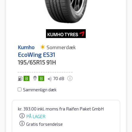
Kumho
Sommerdæk
EcoWing ES31
195/65R15
91H
B
B
70 dB
Sammenlign dæk
kr.
393.00
inkl. moms
fra Raifen Paket GmbH
PÅ LAGER
Gratis forsendelse