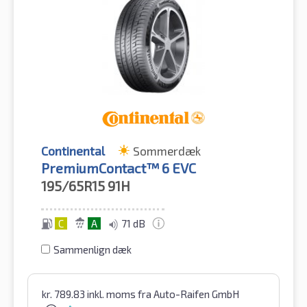
Continental
Sommerdæk
PremiumContact™ 6 EVC
195/65R15
91H
C
A
71 dB
Sammenlign dæk
kr.
789.83
inkl. moms
fra Auto-Raifen GmbH