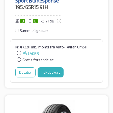
Sport BluResponse
195/65R15
91H
B
B
71 dB
Sammenlign dæk
kr.
473.91
inkl. moms
fra Auto-Raifen GmbH
PÅ LAGER
Gratis forsendelse
Detaljer
Indkøbskurv