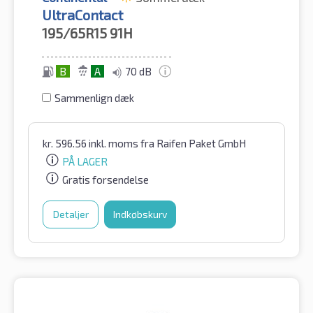
UltraContact
195/65R15
91H
B
A
70 dB
Sammenlign dæk
kr.
596.56
inkl. moms
fra Raifen Paket GmbH
PÅ LAGER
Gratis forsendelse
Detaljer
Indkøbskurv