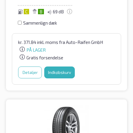
C
B
69 dB
Sammenlign dæk
kr.
371.84
inkl. moms
fra Auto-Raifen GmbH
PÅ LAGER
Gratis forsendelse
Detaljer
Indkøbskurv