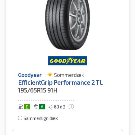
Goodyear
Sommerdæk
EfficientGrip Performance 2 TL
195/65R15
91H
B
A
68 dB
Sammenlign dæk