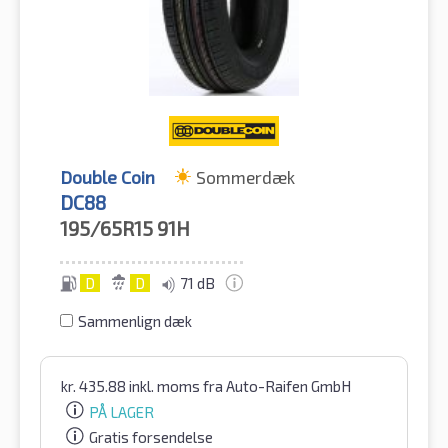
Double Coin
Sommerdæk
DC88
195/65R15
91H
D
D
71 dB
Sammenlign dæk
kr.
435.88
inkl. moms
fra Auto-Raifen GmbH
PÅ LAGER
Gratis forsendelse