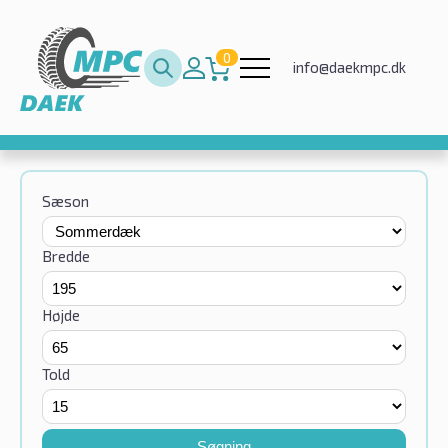
0
info@daekmpc.dk
Sæson
Bredde
Højde
Told
Søgning