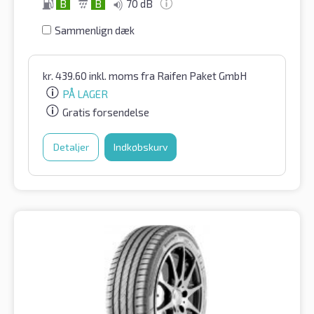
B
B
70 dB
Sammenlign dæk
kr.
439.60
inkl. moms
fra Raifen Paket GmbH
PÅ LAGER
Gratis forsendelse
Detaljer
Indkøbskurv