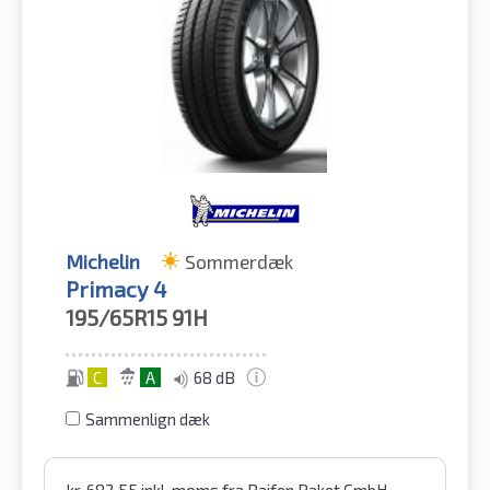
Michelin
Sommerdæk
Primacy 4
195/65R15
91H
C
A
68 dB
Sammenlign dæk