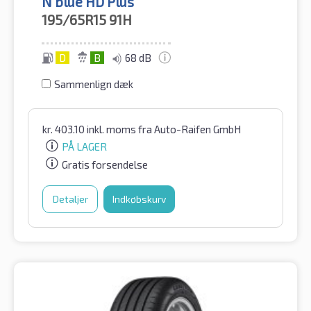
N'blue HD Plus
195/65R15
91H
D
B
68 dB
Sammenlign dæk
kr.
403.10
inkl. moms
fra Auto-Raifen GmbH
PÅ LAGER
Gratis forsendelse
Detaljer
Indkøbskurv