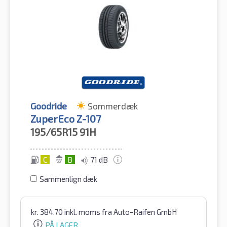
Goodride
Sommerdæk
ZuperEco Z-107
195/65R15
91H
C
B
71 dB
Sammenlign dæk
kr.
384.70
inkl. moms
fra Auto-Raifen GmbH
PÅ LAGER