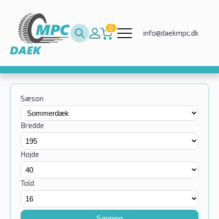
0
info@daekmpc.dk
Sæson
Bredde
Højde
Told
Søgning