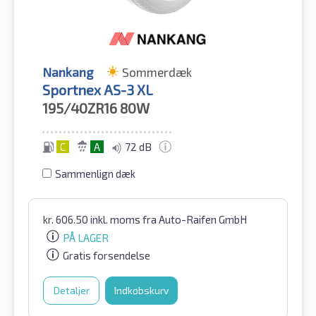
Nankang
Sommerdæk
Sportnex AS-3 XL
195/40ZR16
80W
C
A
72 dB
Sammenlign dæk
kr.
606.50
inkl. moms
fra Auto-Raifen GmbH
PÅ LAGER
Gratis forsendelse
Detaljer
Indkøbskurv