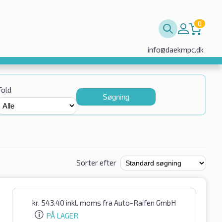
0
info@daekmpc.dk
Told
Søgning
Sorter efter
kr.
543.40
inkl. moms
fra Auto-Raifen GmbH
PÅ LAGER