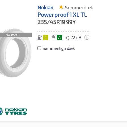
Nokian
Sommerdæk
Powerproof 1 XL TL
235/45R19
99Y
C
A
72 dB
Sammenlign dæk