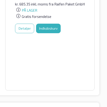
kr.
685.35
inkl. moms
fra Raifen Paket GmbH
PÅ LAGER
Gratis forsendelse
Detaljer
Indkøbskurv