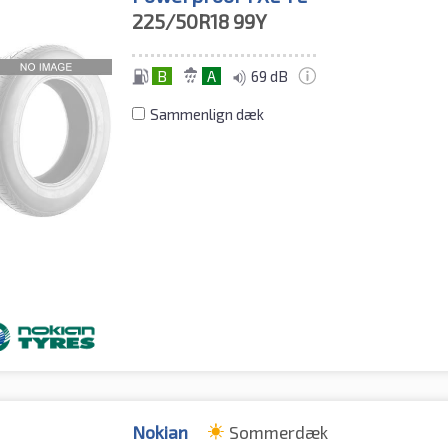
225/50R18
99Y
B
A
69 dB
Sammenlign dæk
Nokian
Sommerdæk