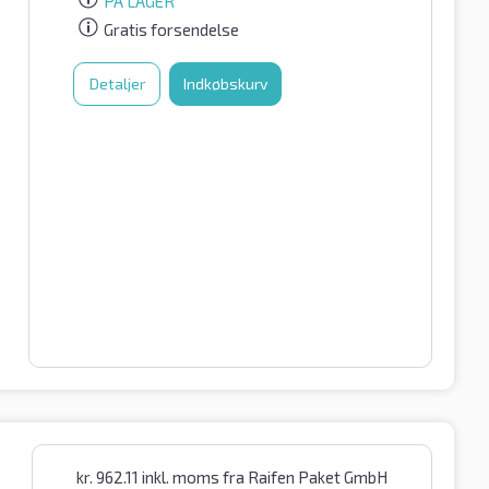
PÅ LAGER
Gratis forsendelse
Detaljer
Indkøbskurv
kr.
962.11
inkl. moms
fra Raifen Paket GmbH