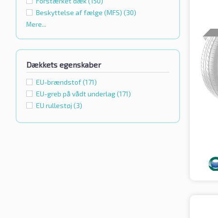
Forstærket dæk
(150)
Beskyttelse af fælge (MFS)
(30)
Mere...
Dækkets egenskaber
EU-brændstof
(171)
EU-greb på vådt underlag
(171)
EU rullestøj
(3)