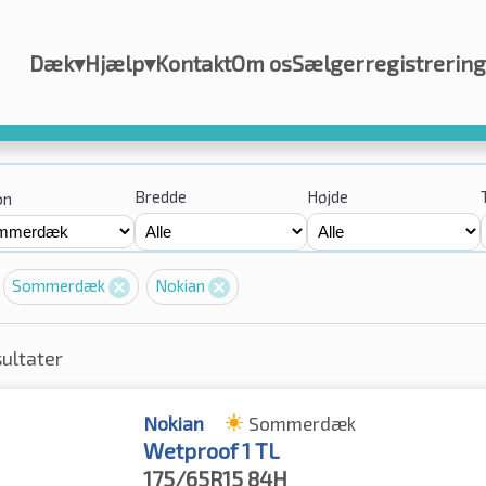
Dæk
▾
Hjælp
▾
Kontakt
Om os
Sælgerregistrering
Bredde
Højde
on
Sommerdæk
Nokian
sultater
Nokian
Sommerdæk
Wetproof 1 TL
175/65R15
84H