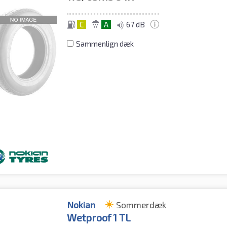
C
A
67 dB
Sammenlign dæk
Nokian
Sommerdæk
Wetproof 1 TL