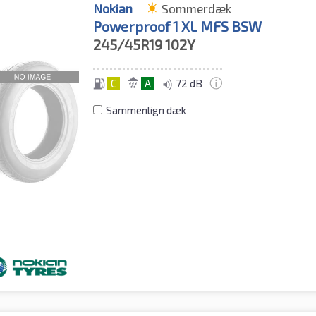
Nokian
Sommerdæk
Powerproof 1 XL MFS BSW
245/45R19
102Y
C
A
72 dB
Sammenlign dæk