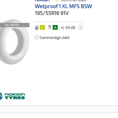
Wetproof 1 XL MFS BSW
195/55R16
91V
C
A
69 dB
Sammenlign dæk