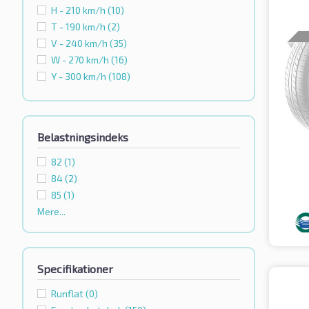
H - 210 km/h
(10)
T - 190 km/h
(2)
V - 240 km/h
(35)
W - 270 km/h
(16)
Y - 300 km/h
(108)
Belastningsindeks
82
(1)
84
(2)
85
(1)
Mere...
Specifikationer
Runflat
(0)