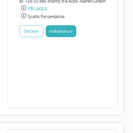
kr.
726.55
inkl. moms
fra Auto-Raifen GmbH
PÅ LAGER
Gratis forsendelse
Detaljer
Indkøbskurv