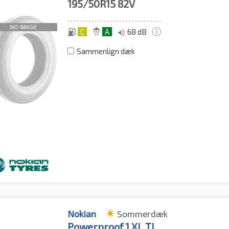
195/50R15
82V
C
A
68 dB
Sammenlign dæk
Nokian
Sommerdæk
Powerproof 1 XL TL