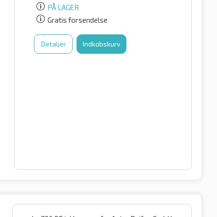
PÅ LAGER
Gratis forsendelse
Detaljer
Indkøbskurv