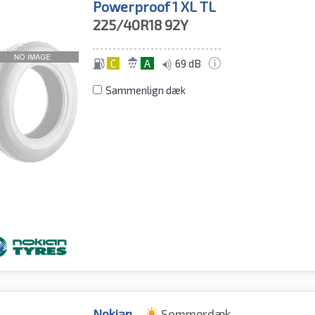
Powerproof 1 XL TL
225/40R18
92Y
C
A
69 dB
Sammenlign dæk
Nokian
Sommerdæk