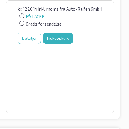
kr.
1220.14
inkl. moms
fra Auto-Raifen GmbH
PÅ LAGER
Gratis forsendelse
Detaljer
Indkøbskurv