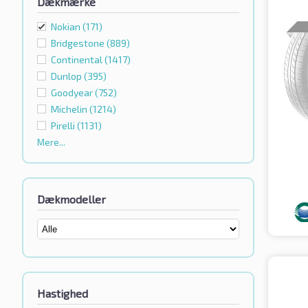
Dækmærke
Nokian
(171)
Bridgestone
(889)
Continental
(1417)
Dunlop
(395)
Goodyear
(752)
Michelin
(1214)
Pirelli
(1131)
Mere...
Dækmodeller
Hastighed