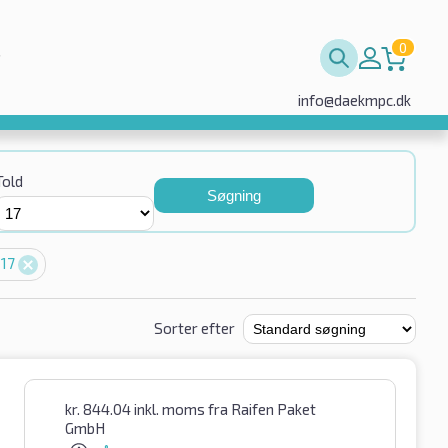
0
info@daekmpc.dk
Told
Søgning
 17
Sorter efter
kr.
844.04
inkl. moms
fra Raifen Paket
GmbH