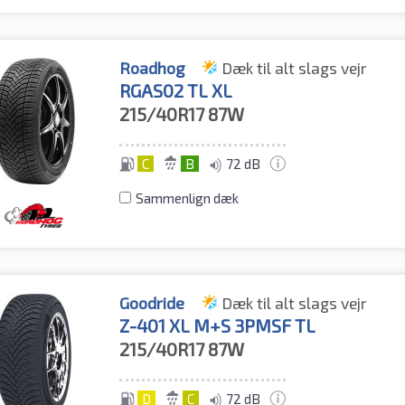
Roadhog
Dæk til alt slags vejr
RGAS02 TL XL
215/40R17
87W
C
B
72 dB
Sammenlign dæk
Goodride
Dæk til alt slags vejr
Z-401 XL M+S 3PMSF TL
215/40R17
87W
D
C
72 dB