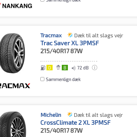
Tracmax
Dæk til alt slags vejr
Trac Saver XL 3PMSF
215/40R17
87W
D
B
72 dB
Sammenlign dæk
Michelin
Dæk til alt slags vejr
CrossClimate 2 XL 3PMSF
215/40R17
87W