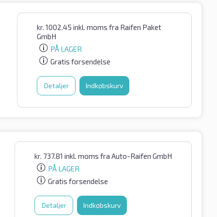
kr.
1002.45
inkl. moms
fra Raifen Paket
GmbH
PÅ LAGER
Gratis forsendelse
Detaljer
Indkøbskurv
kr.
737.81
inkl. moms
fra Auto-Raifen GmbH
PÅ LAGER
Gratis forsendelse
Detaljer
Indkøbskurv