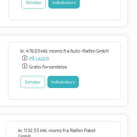
Detaljer
Indkøbskurv
kr.
476.03
inkl. moms
fra Auto-Raifen GmbH
PÅ LAGER
Gratis forsendelse
Detaljer
Indkøbskurv
kr.
1132.55
inkl. moms
fra Raifen Paket
GmbH