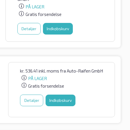
PÅ LAGER
Gratis forsendelse
Detaljer
Indkøbskurv
kr.
536.41
inkl. moms
fra Auto-Raifen GmbH
PÅ LAGER
Gratis forsendelse
Detaljer
Indkøbskurv