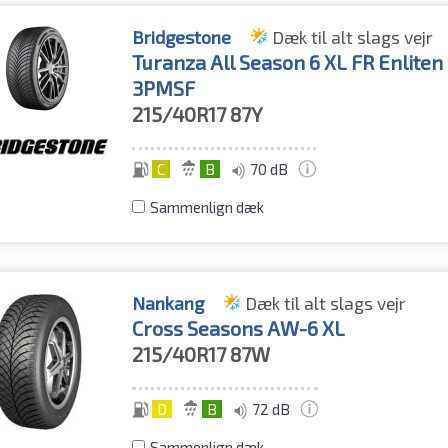
Bridgestone
Dæk til alt slags vejr
Turanza All Season 6 XL FR Enliten
3PMSF
215/40R17
87Y
C
B
70 dB
Sammenlign dæk
Nankang
Dæk til alt slags vejr
Cross Seasons AW-6 XL
215/40R17
87W
D
B
72 dB
Sammenlign dæk