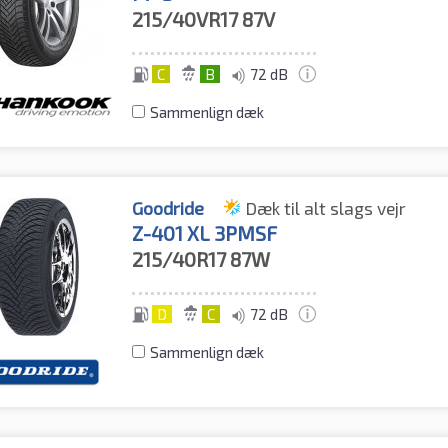
215/40VR17
87V
C
B
72 dB
Sammenlign dæk
Goodride
Dæk til alt slags vejr
Z-401 XL 3PMSF
215/40R17
87W
D
C
72 dB
Sammenlign dæk