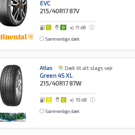
EVC
215/40R17
87V
C
B
71 dB
Sammenlign dæk
Atlas
Dæk til alt slags vejr
Green 4S XL
215/40R17
87W
D
C
70 dB
Sammenlign dæk