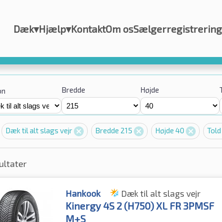
Dæk
▾
Hjælp
▾
Kontakt
Om os
Sælgerregistrering
Bredde
Højde
on
Dæk til alt slags vejr
Bredde 215
Højde 40
Told
ultater
Hankook
Dæk til alt slags vejr
Kinergy 4S 2 (H750) XL FR 3PMSF
M+S