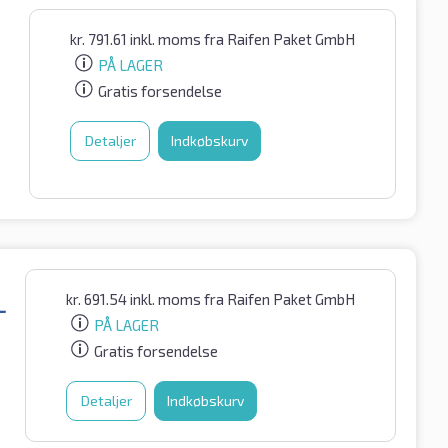
kr.
791.61
inkl. moms
fra Raifen Paket GmbH
PÅ LAGER
Gratis forsendelse
Detaljer
Indkøbskurv
kr.
691.54
inkl. moms
fra Raifen Paket GmbH
L
PÅ LAGER
Gratis forsendelse
Detaljer
Indkøbskurv