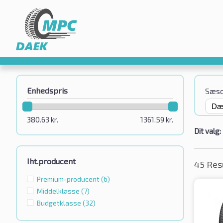
Enhedspris
Sæs
380.63
kr.
1361.59
kr.
Dit valg:
Iht.producent
45 Res
Premium-producent
(6)
Middelklasse
(7)
Budgetklassе
(32)