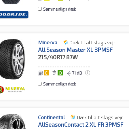
Sammenlign dæk
Minerva
Dæk til alt slags vejr
All Season Master XL 3PMSF
215/40R17
87W
E
B
71 dB
Sammenlign dæk
Continental
Dæk til alt slags vejr
AllSeasonContact 2 XL FR 3PMSF