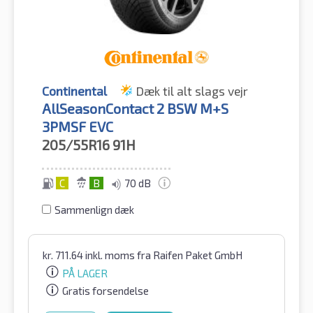
Continental
Dæk til alt slags vejr
AllSeasonContact 2 BSW M+S
3PMSF EVC
205/55R16
91H
C
B
70 dB
Sammenlign dæk
kr.
711.64
inkl. moms
fra Raifen Paket GmbH
PÅ LAGER
Gratis forsendelse