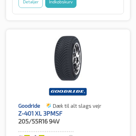
Detaljer
Indkøbskurv
Goodride
Dæk til alt slags vejr
Z-401 XL 3PMSF
205/55R16
94V