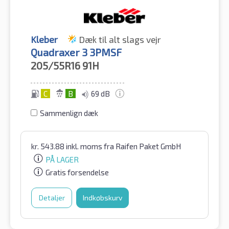
Kleber
Dæk til alt slags vejr
Quadraxer 3 3PMSF
205/55R16
91H
C
B
69 dB
Sammenlign dæk
kr.
543.88
inkl. moms
fra Raifen Paket GmbH
PÅ LAGER
Gratis forsendelse
Detaljer
Indkøbskurv