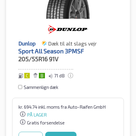
Dunlop
Dæk til alt slags vejr
Sport All Season 3PMSF
205/55R16
91V
C
B
71 dB
Sammenlign dæk
kr.
694.74
inkl. moms
fra Auto-Raifen GmbH
PÅ LAGER
Gratis forsendelse