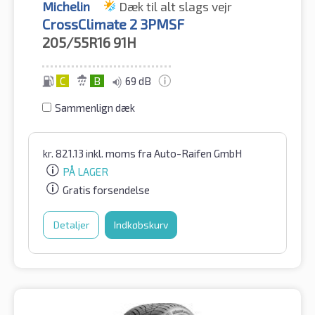
Michelin
Dæk til alt slags vejr
CrossClimate 2 3PMSF
205/55R16
91H
C
B
69 dB
Sammenlign dæk
kr.
821.13
inkl. moms
fra Auto-Raifen GmbH
PÅ LAGER
Gratis forsendelse
Detaljer
Indkøbskurv