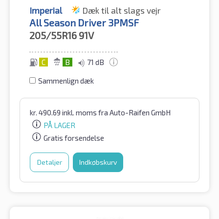
Imperial
Dæk til alt slags vejr
All Season Driver 3PMSF
205/55R16
91V
C
B
71 dB
Sammenlign dæk
kr.
490.69
inkl. moms
fra Auto-Raifen GmbH
PÅ LAGER
Gratis forsendelse
Detaljer
Indkøbskurv