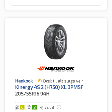
Hankook
Dæk til alt slags vejr
Kinergy 4S 2 (H750) XL 3PMSF
205/55R16
94H
C
B
72 dB