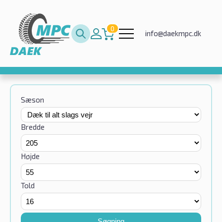
0
info@daekmpc.dk
Sæson
Bredde
Højde
Told
Søgning