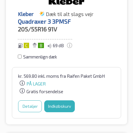
Kleber
Dæk til alt slags vejr
Quadraxer 3 3PMSF
205/55R16
91V
C
B
69 dB
Sammenlign dæk
kr.
569.80
inkl. moms
fra Raifen Paket GmbH
PÅ LAGER
Gratis forsendelse
Detaljer
Indkøbskurv