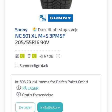
Sunny
Dæk til alt slags vejr
NC 501 XL M+S 3PMSF
205/55R16
94V
C
C
67 dB
Sammenlign dæk
kr.
396.20
inkl. moms
fra Raifen Paket GmbH
PÅ LAGER
Gratis forsendelse
Detaljer
Indkøbskurv