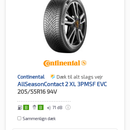
Continental
Dæk til alt slags vejr
AllSeasonContact 2 XL 3PMSF EVC
205/55R16
94V
B
B
71 dB
Sammenlign dæk