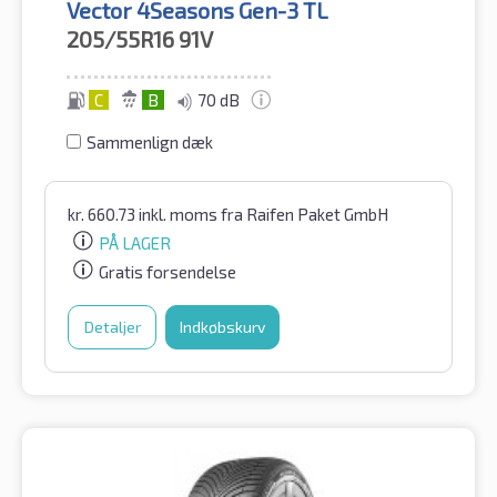
Vector 4Seasons Gen-3 TL
205/55R16
91V
C
B
70 dB
Sammenlign dæk
kr.
660.73
inkl. moms
fra Raifen Paket GmbH
PÅ LAGER
Gratis forsendelse
Detaljer
Indkøbskurv