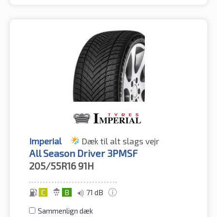
Imperial
Dæk til alt slags vejr
All Season Driver 3PMSF
205/55R16
91H
C
B
71 dB
Sammenlign dæk