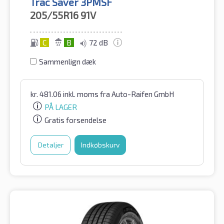
Trac Saver 3PMSF
205/55R16
91V
C
B
72 dB
Sammenlign dæk
kr.
481.06
inkl. moms
fra Auto-Raifen GmbH
PÅ LAGER
Gratis forsendelse
Detaljer
Indkøbskurv