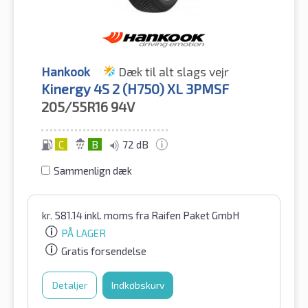
Hankook
Dæk til alt slags vejr
Kinergy 4S 2 (H750) XL 3PMSF
205/55R16
94V
C
B
72 dB
Sammenlign dæk
kr.
581.14
inkl. moms
fra Raifen Paket GmbH
PÅ LAGER
Gratis forsendelse
Detaljer
Indkøbskurv