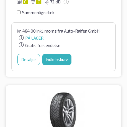
C
C
72 dB
Sammenlign dæk
kr.
464.00
inkl. moms
fra Auto-Raifen GmbH
PÅ LAGER
Gratis forsendelse
Detaljer
Indkøbskurv