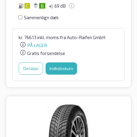
C
B
69 dB
Sammenlign dæk
kr.
766.13
inkl. moms
fra Auto-Raifen GmbH
PÅ LAGER
Gratis forsendelse
Detaljer
Indkøbskurv