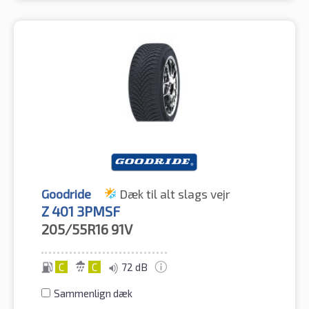
Goodride
Dæk til alt slags vejr
Z 401 3PMSF
205/55R16
91V
C
C
72 dB
Sammenlign dæk