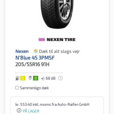
Nexen
Dæk til alt slags vejr
N'Blue 4S 3PMSF
205/55R16
91H
D
B
68 dB
Sammenlign dæk
kr.
553.40
inkl. moms
fra Auto-Raifen GmbH
PÅ LAGER