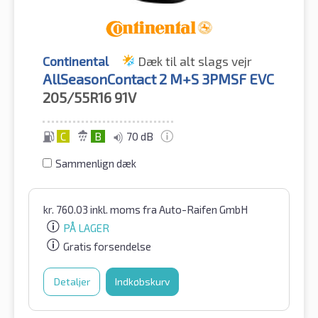
Continental
Dæk til alt slags vejr
AllSeasonContact 2 M+S 3PMSF EVC
205/55R16
91V
C
B
70 dB
Sammenlign dæk
kr.
760.03
inkl. moms
fra Auto-Raifen GmbH
PÅ LAGER
Gratis forsendelse
Detaljer
Indkøbskurv