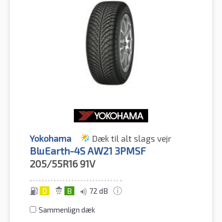
Yokohama
Dæk til alt slags vejr
BluEarth-4S AW21 3PMSF
205/55R16
91V
D
B
72 dB
Sammenlign dæk