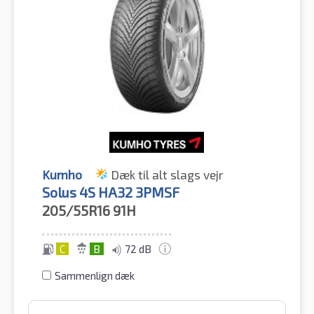
Kumho
Dæk til alt slags vejr
Solus 4S HA32 3PMSF
205/55R16
91H
C
B
72 dB
Sammenlign dæk