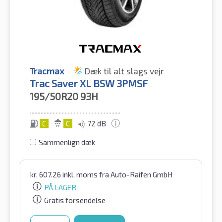
Tracmax
Dæk til alt slags vejr
Trac Saver XL BSW 3PMSF
195/50R20
93H
C
C
72 dB
Sammenlign dæk
kr.
607.26
inkl. moms
fra Auto-Raifen GmbH
PÅ LAGER
Gratis forsendelse