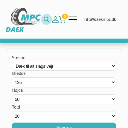
0
info@daekmpc.dk
Sæson
Bredde
Højde
Told
Søgning