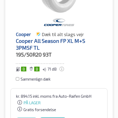
Cooper
Dæk til alt slags vejr
Cooper All Season FP XL M+S
3PMSF TL
195/50R20
93T
B
B
71 dB
Sammenlign dæk
kr.
894.15
inkl. moms
fra Auto-Raifen GmbH
PÅ LAGER
Gratis forsendelse