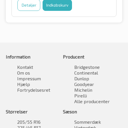
Detaljer
Indkøbskurv
Information
Producent
Kontakt
Bridgestone
Om os
Continental
Impressum
Dunlop
Hjælp
Goodyear
Fortrydelsesret
Michelin
Pirelli
Alle producenter
Størrelser
Sæson
205/55 R16
Sommerdæk
225/45 R17
Vinterdæk