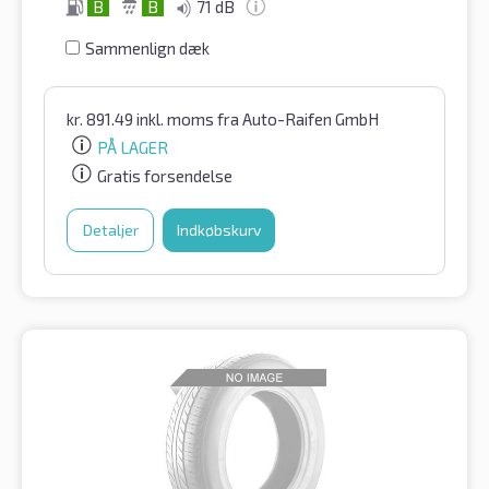
B
B
71 dB
Sammenlign dæk
kr.
891.49
inkl. moms
fra Auto-Raifen GmbH
PÅ LAGER
Gratis forsendelse
Detaljer
Indkøbskurv