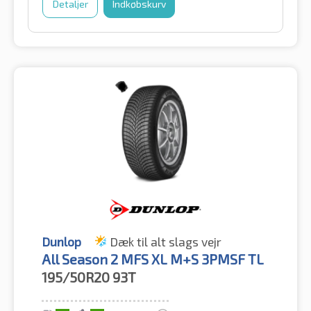
Detaljer
Indkøbskurv
Dunlop
Dæk til alt slags vejr
All Season 2 MFS XL M+S 3PMSF TL
195/50R20
93T