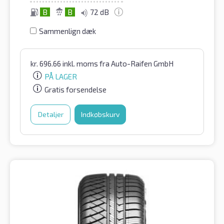
B
B
72 dB
Sammenlign dæk
kr.
696.66
inkl. moms
fra Auto-Raifen GmbH
PÅ LAGER
Gratis forsendelse
Detaljer
Indkøbskurv