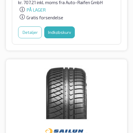
kr.
707.21
inkl. moms
fra Auto-Raifen GmbH
PÅ LAGER
Gratis forsendelse
Detaljer
Indkøbskurv