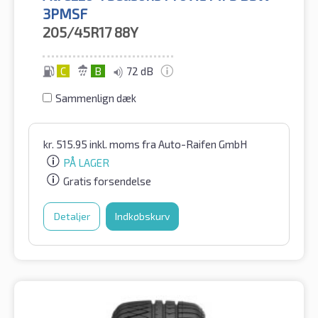
3PMSF
205/45R17
88Y
C
B
72 dB
Sammenlign dæk
kr.
515.95
inkl. moms
fra Auto-Raifen GmbH
PÅ LAGER
Gratis forsendelse
Detaljer
Indkøbskurv