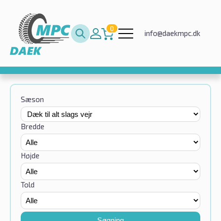
0
info@daekmpc.dk
Sæson
Bredde
Højde
Told
Søgning