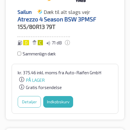
Sailun
Dæk til alt slags vejr
Atrezzo 4 Season BSW 3PMSF
155/80R13
79T
D
C
71 dB
Sammenlign dæk
kr.
375.46
inkl. moms
fra Auto-Raifen GmbH
PÅ LAGER
Gratis forsendelse
Detaljer
Indkøbskurv