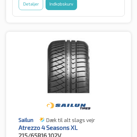
Detaljer
Indkøbskurv
Sailun
Dæk til alt slags vejr
Atrezzo 4 Seasons XL
215/65R16
102V