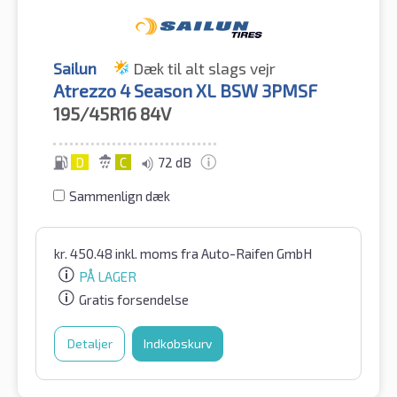
Sailun
Dæk til alt slags vejr
Atrezzo 4 Season XL BSW 3PMSF
195/45R16
84V
D
C
72 dB
Sammenlign dæk
kr.
450.48
inkl. moms
fra Auto-Raifen GmbH
PÅ LAGER
Gratis forsendelse
Detaljer
Indkøbskurv