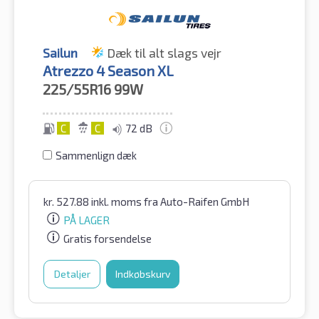
Sailun
Dæk til alt slags vejr
Atrezzo 4 Season XL
225/55R16
99W
C
C
72 dB
Sammenlign dæk
kr.
527.88
inkl. moms
fra Auto-Raifen GmbH
PÅ LAGER
Gratis forsendelse
Detaljer
Indkøbskurv