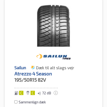
Sailun
Dæk til alt slags vejr
Atrezzo 4 Season
195/50R15
82V
C
C
72 dB
Sammenlign dæk