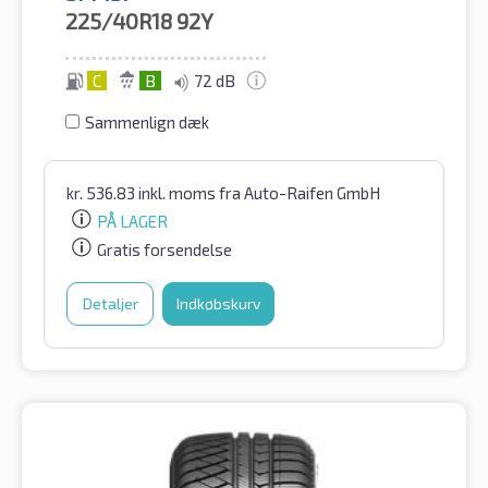
225/40R18
92Y
C
B
72 dB
Sammenlign dæk
kr.
536.83
inkl. moms
fra Auto-Raifen GmbH
PÅ LAGER
Gratis forsendelse
Detaljer
Indkøbskurv