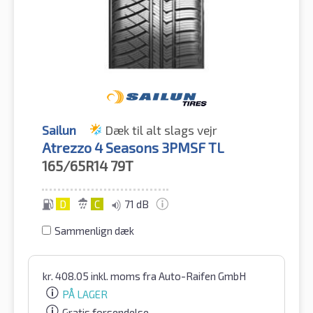
Sailun
Dæk til alt slags vejr
Atrezzo 4 Seasons 3PMSF TL
165/65R14
79T
D
C
71 dB
Sammenlign dæk
kr.
408.05
inkl. moms
fra Auto-Raifen GmbH
PÅ LAGER
Gratis forsendelse