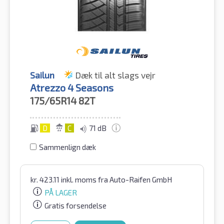
Sailun
Dæk til alt slags vejr
Atrezzo 4 Seasons
175/65R14
82T
D
C
71 dB
Sammenlign dæk
kr.
423.11
inkl. moms
fra Auto-Raifen GmbH
PÅ LAGER
Gratis forsendelse