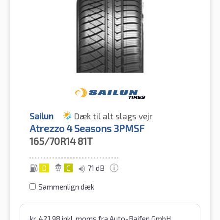
Sailun
Dæk til alt slags vejr
Atrezzo 4 Seasons 3PMSF
165/70R14
81T
D
C
71 dB
Sammenlign dæk
kr.
421.98
inkl. moms
fra Auto-Raifen GmbH