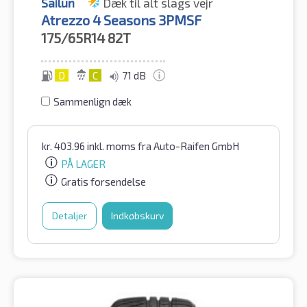
Sailun
Dæk til alt slags vejr
Atrezzo 4 Seasons 3PMSF
175/65R14
82T
D
C
71 dB
Sammenlign dæk
kr.
403.96
inkl. moms
fra Auto-Raifen GmbH
PÅ LAGER
Gratis forsendelse
Detaljer
Indkøbskurv