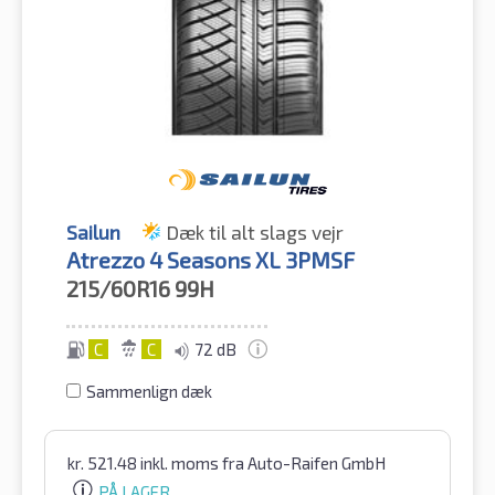
Sailun
Dæk til alt slags vejr
Atrezzo 4 Seasons XL 3PMSF
215/60R16
99H
C
C
72 dB
Sammenlign dæk
kr.
521.48
inkl. moms
fra Auto-Raifen GmbH
PÅ LAGER