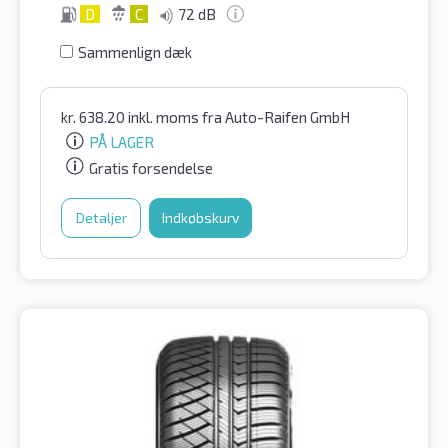
D
C
72 dB
Sammenlign dæk
kr.
638.20
inkl. moms
fra Auto-Raifen GmbH
PÅ LAGER
Gratis forsendelse
Detaljer
Indkøbskurv