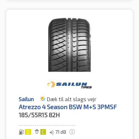
Sailun
Dæk til alt slags vejr
Atrezzo 4 Season BSW M+S 3PMSF
185/55R15
82H
D
C
71 dB