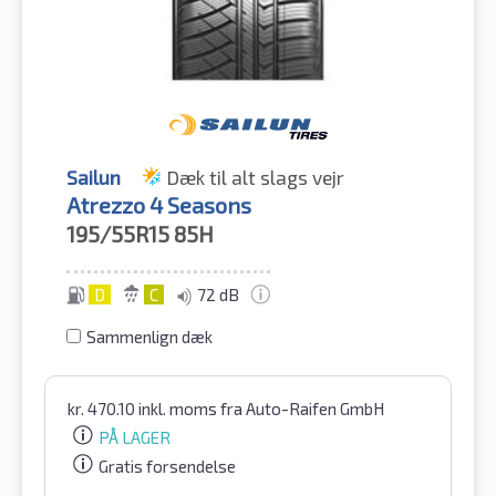
Sailun
Dæk til alt slags vejr
Atrezzo 4 Seasons
195/55R15
85H
D
C
72 dB
Sammenlign dæk
kr.
470.10
inkl. moms
fra Auto-Raifen GmbH
PÅ LAGER
Gratis forsendelse