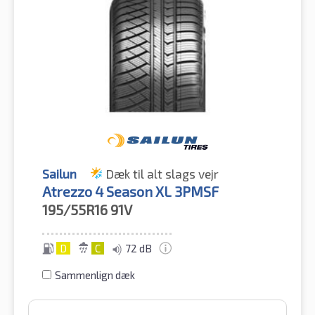
Sailun
Dæk til alt slags vejr
Atrezzo 4 Season XL 3PMSF
195/55R16
91V
D
C
72 dB
Sammenlign dæk