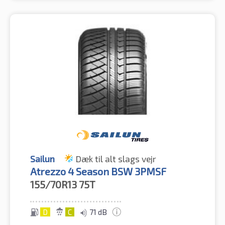
Sailun
Dæk til alt slags vejr
Atrezzo 4 Season BSW 3PMSF
155/70R13
75T
D
C
71 dB