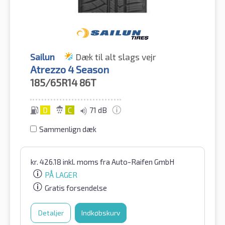
Sailun
Dæk til alt slags vejr
Atrezzo 4 Season
185/65R14
86T
D
C
71 dB
Sammenlign dæk
kr.
426.18
inkl. moms
fra Auto-Raifen GmbH
PÅ LAGER
Gratis forsendelse
Detaljer
Indkøbskurv