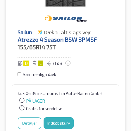
Sailun
Dæk til alt slags vejr
Atrezzo 4 Season BSW 3PMSF
155/65R14
75T
D
C
71 dB
Sammenlign dæk
kr.
406.34
inkl. moms
fra Auto-Raifen GmbH
PÅ LAGER
Gratis forsendelse
Detaljer
Indkøbskurv