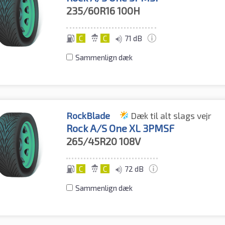
235/60R16
100H
C
C
71 dB
Sammenlign dæk
RockBlade
Dæk til alt slags vejr
Rock A/S One XL 3PMSF
265/45R20
108V
C
C
72 dB
Sammenlign dæk