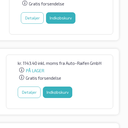
Gratis forsendelse
Detaljer
Indkøbskurv
kr.
1143.40
inkl. moms
fra Auto-Raifen GmbH
PÅ LAGER
Gratis forsendelse
Detaljer
Indkøbskurv