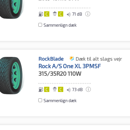
C
C
71 dB
Sammenlign dæk
RockBlade
Dæk til alt slags vejr
Rock A/S One XL 3PMSF
315/35R20
110W
C
C
73 dB
Sammenlign dæk