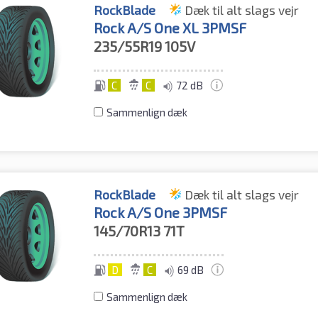
RockBlade
Dæk til alt slags vejr
Rock A/S One XL 3PMSF
235/55R19
105V
C
C
72 dB
Sammenlign dæk
RockBlade
Dæk til alt slags vejr
Rock A/S One 3PMSF
145/70R13
71T
D
C
69 dB
Sammenlign dæk