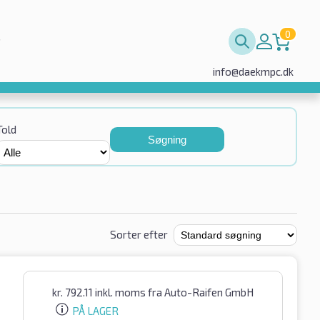
0
info@daekmpc.dk
Told
Søgning
Sorter efter
kr.
792.11
inkl. moms
fra Auto-Raifen GmbH
PÅ LAGER