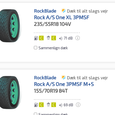
RockBlade
Dæk til alt slags vejr
Rock A/S One XL 3PMSF
235/55R18
104V
C
C
71 dB
Sammenlign dæk
RockBlade
Dæk til alt slags vejr
Rock A/S One 3PMSF M+S
155/70R19
84T
C
C
69 dB
Sammenlign dæk