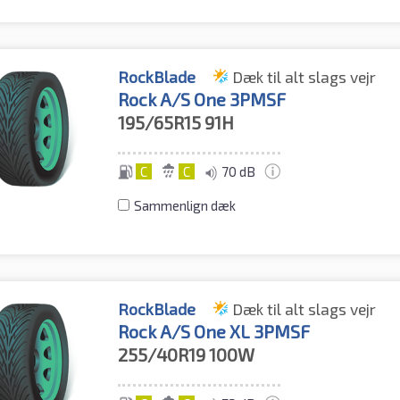
RockBlade
Dæk til alt slags vejr
Rock A/S One 3PMSF
195/65R15
91H
C
C
70 dB
Sammenlign dæk
RockBlade
Dæk til alt slags vejr
Rock A/S One XL 3PMSF
255/40R19
100W