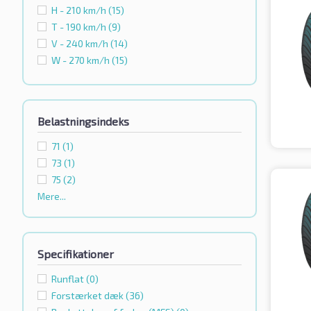
H - 210 km/h
(15)
T - 190 km/h
(9)
V - 240 km/h
(14)
W - 270 km/h
(15)
Belastningsindeks
71
(1)
73
(1)
75
(2)
Mere...
Specifikationer
Runflat
(0)
Forstærket dæk
(36)