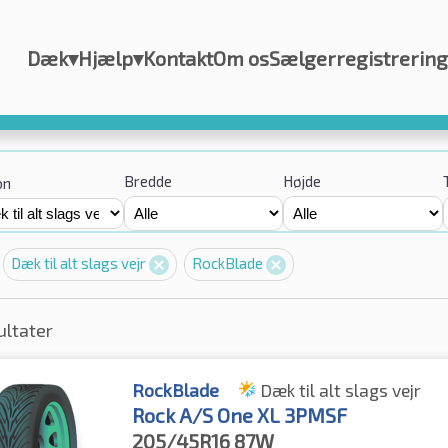
Dæk
▾
Hjælp
▾
Kontakt
Om os
Sælgerregistrering
Bredde
Højde
on
Dæk til alt slags vejr
RockBlade
ultater
RockBlade
Dæk til alt slags vejr
Rock A/S One XL 3PMSF
205/45R16
87W