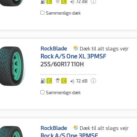
C
C
72 dB
Sammenlign dæk
RockBlade
Dæk til alt slags vejr
Rock A/S One XL 3PMSF
255/60R17
110H
C
C
72 dB
Sammenlign dæk
RockBlade
Dæk til alt slags vejr
Rock A/S One 3PMSF