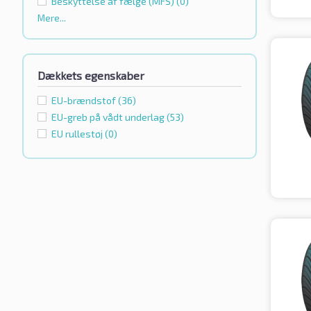
Beskyttelse af fælge (MFS)
(0)
Mere...
Dækkets egenskaber
EU-brændstof
(36)
EU-greb på vådt underlag
(53)
EU rullestøj
(0)