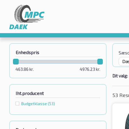
Enhedspris
Sæs
463.86
kr.
4976.23
kr.
Dit valg:
Iht.producent
53 Res
Budgetklassе
(53)