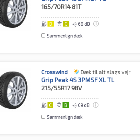
165/70R14
81T
D
C
68 dB
Sammenlign dæk
Crosswind
Dæk til alt slags vejr
Grip Peak 4S 3PMSF XL TL
215/55R17
98V
C
B
69 dB
Sammenlign dæk