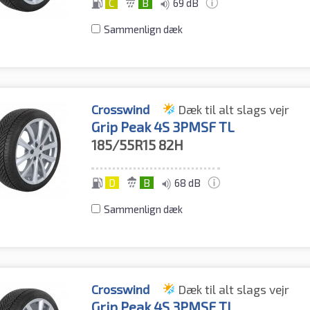
C
B
69 dB
Sammenlign dæk
Crosswind
Dæk til alt slags vejr
Grip Peak 4S 3PMSF TL
185/55R15
82H
D
B
68 dB
Sammenlign dæk
Crosswind
Dæk til alt slags vejr
Grip Peak 4S 3PMSF TL