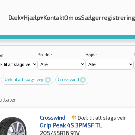
Dæk
▾
Hjælp
▾
Kontakt
Om os
Sælgerregistrering
Bredde
Højde
on
Dæk til alt slags vejr
Crosswind
ultater
Crosswind
Dæk til alt slags vejr
Grip Peak 4S 3PMSF TL
205/55R16
91V