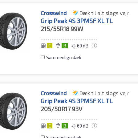
Crosswind
Dæk til alt slags vejr
Grip Peak 4S 3PMSF XL TL
215/55R18
99W
C
B
69 dB
Sammenlign dæk
Crosswind
Dæk til alt slags vejr
Grip Peak 4S 3PMSF XL TL
205/50R17
93V
C
B
69 dB
Sammenlign dæk