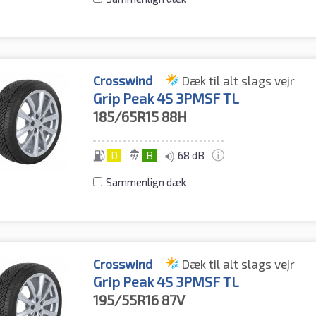
Crosswind
Dæk til alt slags vejr
Grip Peak 4S 3PMSF TL
185/65R15
88H
D
B
68 dB
Sammenlign dæk
Crosswind
Dæk til alt slags vejr
Grip Peak 4S 3PMSF TL
195/55R16
87V