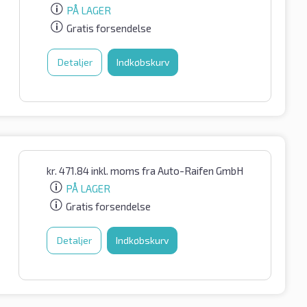
PÅ LAGER
Gratis forsendelse
Detaljer
Indkøbskurv
kr.
471.84
inkl. moms
fra Auto-Raifen GmbH
PÅ LAGER
Gratis forsendelse
Detaljer
Indkøbskurv