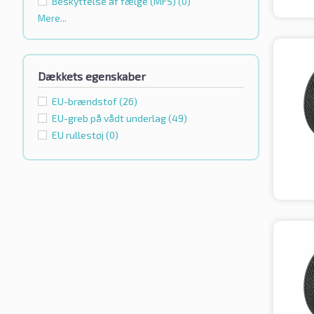
Beskyttelse af fælge (MFS)
(0)
Mere...
Dækkets egenskaber
EU-brændstof
(26)
EU-greb på vådt underlag
(49)
EU rullestøj
(0)