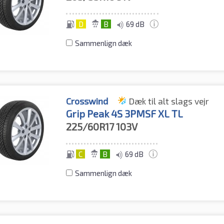
D
B
69 dB
Sammenlign dæk
Crosswind
Dæk til alt slags vejr
Grip Peak 4S 3PMSF XL TL
225/60R17
103V
C
B
69 dB
Sammenlign dæk