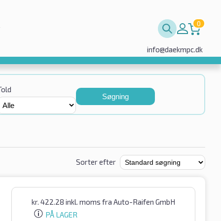
0
info@daekmpc.dk
Told
Søgning
Sorter efter
kr.
422.28
inkl. moms
fra Auto-Raifen GmbH
PÅ LAGER