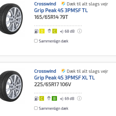
Crosswind
Dæk til alt slags vejr
Grip Peak 4S 3PMSF TL
165/65R14
79T
D
C
68 dB
Sammenlign dæk
Crosswind
Dæk til alt slags vejr
Grip Peak 4S 3PMSF XL TL
225/65R17
106V
C
B
69 dB
Sammenlign dæk