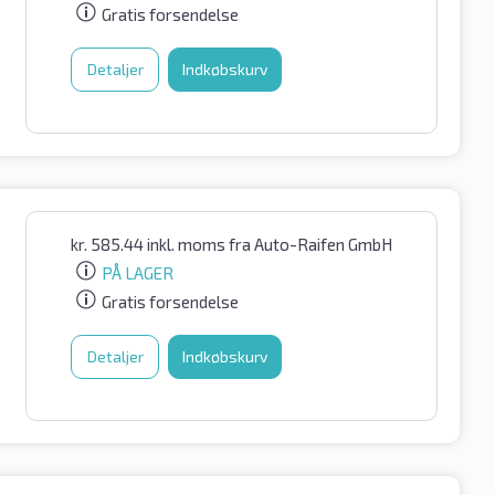
Gratis forsendelse
Detaljer
Indkøbskurv
kr.
585.44
inkl. moms
fra Auto-Raifen GmbH
PÅ LAGER
Gratis forsendelse
Detaljer
Indkøbskurv