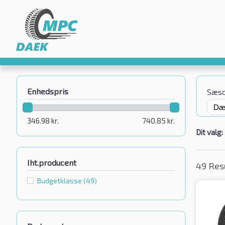
Enhedspris
Sæs
346.98
kr.
740.85
kr.
Dit valg:
Iht.producent
49 Res
Budgetklassе
(49)