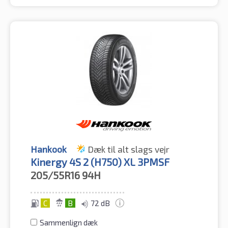
Hankook
Dæk til alt slags vejr
Kinergy 4S 2 (H750) XL 3PMSF
205/55R16
94H
C
B
72 dB
Sammenlign dæk