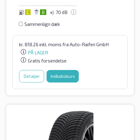
C
B
70 dB
Sammenlign dæk
kr.
818.26
inkl. moms
fra Auto-Raifen GmbH
PÅ LAGER
Gratis forsendelse
Detaljer
Indkøbskurv