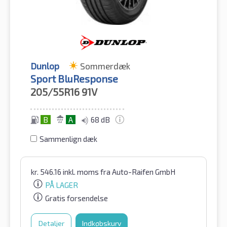
Dunlop
Sommerdæk
Sport BluResponse
205/55R16
91V
B
A
68 dB
Sammenlign dæk
kr.
546.16
inkl. moms
fra Auto-Raifen GmbH
PÅ LAGER
Gratis forsendelse
Detaljer
Indkøbskurv