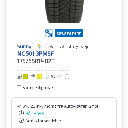
Sunny
Dæk til alt slags vejr
NC 501 3PMSF
175/65R14
82T
C
D
67 dB
Sammenlign dæk
kr.
646.23
inkl. moms
fra Auto-Raifen GmbH
PÅ LAGER
Gratis forsendelse