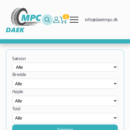
0
info@daekmpc.dk
Sæson
Bredde
Højde
Told
Søgning