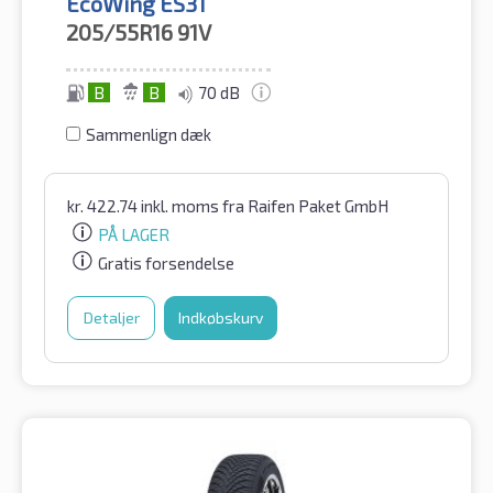
EcoWing ES31
205/55R16
91V
B
B
70 dB
Sammenlign dæk
kr.
422.74
inkl. moms
fra Raifen Paket GmbH
PÅ LAGER
Gratis forsendelse
Detaljer
Indkøbskurv