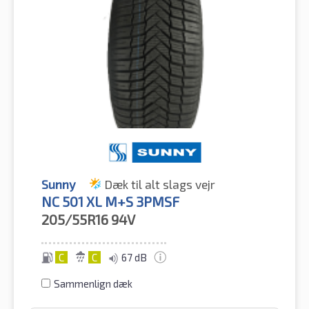
Sunny
Dæk til alt slags vejr
NC 501 XL M+S 3PMSF
205/55R16
94V
C
C
67 dB
Sammenlign dæk