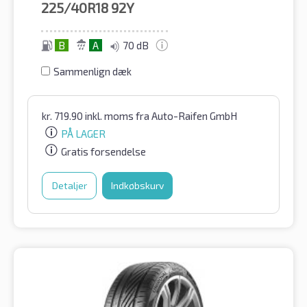
225/40R18
92Y
B
A
70 dB
Sammenlign dæk
kr.
719.90
inkl. moms
fra Auto-Raifen GmbH
PÅ LAGER
Gratis forsendelse
Detaljer
Indkøbskurv