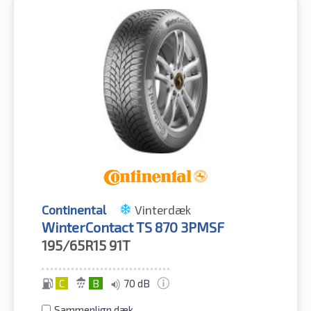
Continental
Vinterdæk
WinterContact TS 870 3PMSF
195/65R15
91T
C
B
70 dB
Sammenlign dæk