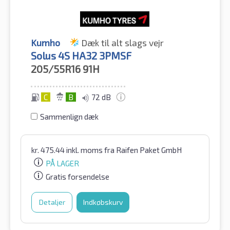
Kumho
Dæk til alt slags vejr
Solus 4S HA32 3PMSF
205/55R16
91H
C
B
72 dB
Sammenlign dæk
kr.
475.44
inkl. moms
fra Raifen Paket GmbH
PÅ LAGER
Gratis forsendelse
Detaljer
Indkøbskurv