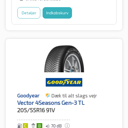
Detaljer
Indkøbskurv
Goodyear
Dæk til alt slags vejr
Vector 4Seasons Gen-3 TL
205/55R16
91V
C
B
70 dB