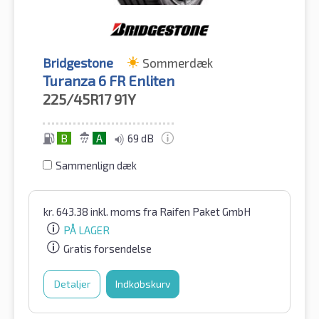
Bridgestone
Sommerdæk
Turanza 6 FR Enliten
225/45R17
91Y
B
A
69 dB
Sammenlign dæk
kr.
643.38
inkl. moms
fra Raifen Paket GmbH
PÅ LAGER
Gratis forsendelse
Detaljer
Indkøbskurv