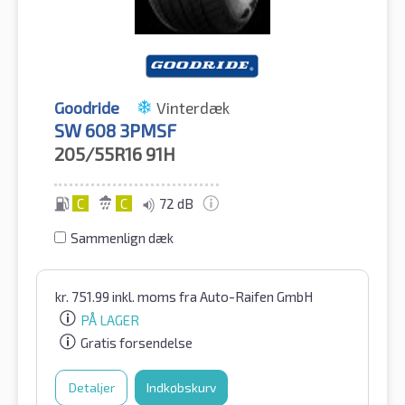
Goodride
Vinterdæk
SW 608 3PMSF
205/55R16
91H
C
C
72 dB
Sammenlign dæk
kr.
751.99
inkl. moms
fra Auto-Raifen GmbH
PÅ LAGER
Gratis forsendelse
Detaljer
Indkøbskurv