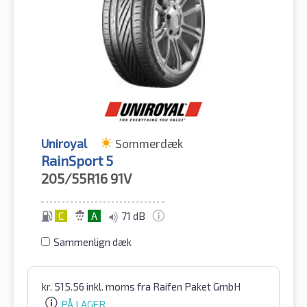
Uniroyal
Sommerdæk
RainSport 5
205/55R16
91V
C
A
71 dB
Sammenlign dæk
kr.
515.56
inkl. moms
fra Raifen Paket GmbH
PÅ LAGER