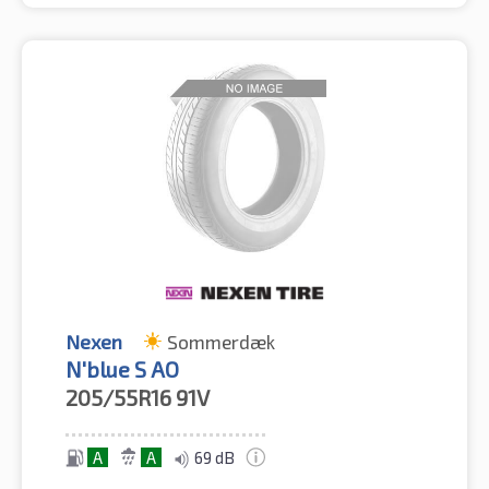
Nexen
Sommerdæk
N'blue S AO
205/55R16
91V
A
A
69 dB