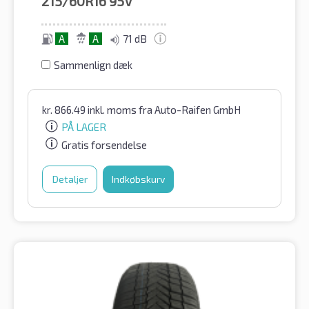
215/60R16
95V
A
A
71 dB
Sammenlign dæk
kr.
866.49
inkl. moms
fra Auto-Raifen GmbH
PÅ LAGER
Gratis forsendelse
Detaljer
Indkøbskurv