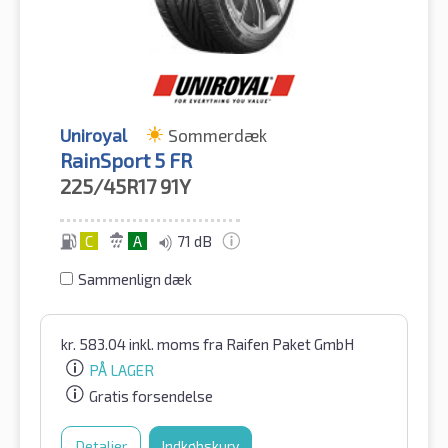
Uniroyal
Sommerdæk
RainSport 5 FR
225/45R17
91Y
C
A
71 dB
Sammenlign dæk
kr.
583.04
inkl. moms
fra Raifen Paket GmbH
PÅ LAGER
Gratis forsendelse
Detaljer
Indkøbskurv