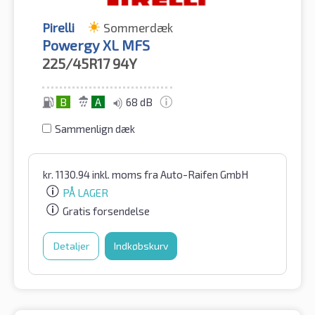
Pirelli
Sommerdæk
Powergy XL MFS
225/45R17
94Y
B
A
68 dB
Sammenlign dæk
kr.
1130.94
inkl. moms
fra Auto-Raifen GmbH
PÅ LAGER
Gratis forsendelse
Detaljer
Indkøbskurv