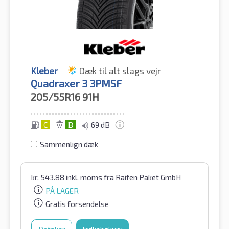
Kleber
Dæk til alt slags vejr
Quadraxer 3 3PMSF
205/55R16
91H
C
B
69 dB
Sammenlign dæk
kr.
543.88
inkl. moms
fra Raifen Paket GmbH
PÅ LAGER
Gratis forsendelse