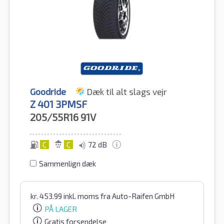
Goodride
Dæk til alt slags vejr
Z 401 3PMSF
205/55R16
91V
C
C
72 dB
Sammenlign dæk
kr.
453.99
inkl. moms
fra Auto-Raifen GmbH
PÅ LAGER
Gratis forsendelse