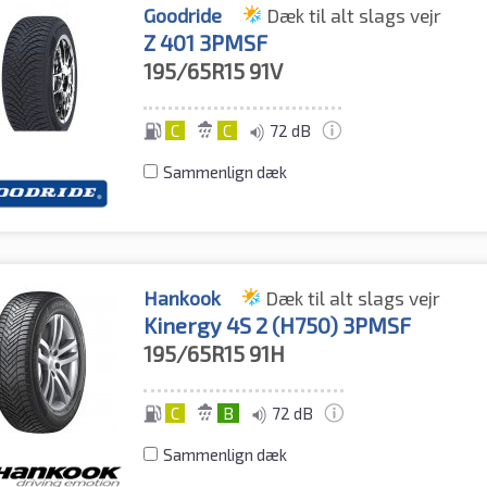
Goodride
Dæk til alt slags vejr
Z 401 3PMSF
195/65R15
91V
C
C
72 dB
Sammenlign dæk
Hankook
Dæk til alt slags vejr
Kinergy 4S 2 (H750) 3PMSF
195/65R15
91H
C
B
72 dB
Sammenlign dæk