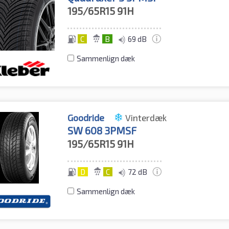
195/65R15
91H
C
B
69 dB
Sammenlign dæk
Goodride
Vinterdæk
SW 608 3PMSF
195/65R15
91H
D
C
72 dB
Sammenlign dæk