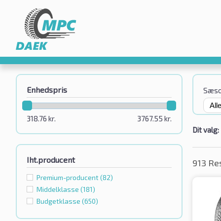
Enhedspris
Sæs
318.76
kr.
3767.55
kr.
Dit valg:
Iht.producent
913 Re
Premium-producent
(82)
Middelklasse
(181)
Budgetklassе
(650)