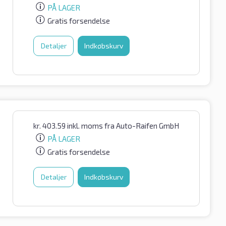
PÅ LAGER
Gratis forsendelse
Detaljer
Indkøbskurv
kr.
403.59
inkl. moms
fra Auto-Raifen GmbH
PÅ LAGER
Gratis forsendelse
Detaljer
Indkøbskurv