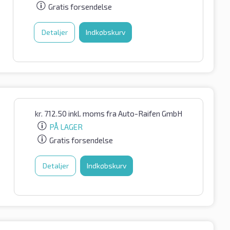
Gratis forsendelse
Detaljer
Indkøbskurv
kr.
712.50
inkl. moms
fra Auto-Raifen GmbH
PÅ LAGER
Gratis forsendelse
Detaljer
Indkøbskurv