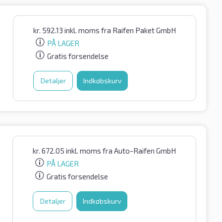
kr.
592.13
inkl. moms
fra Raifen Paket GmbH
PÅ LAGER
Gratis forsendelse
Detaljer
Indkøbskurv
kr.
672.05
inkl. moms
fra Auto-Raifen GmbH
PÅ LAGER
Gratis forsendelse
Detaljer
Indkøbskurv