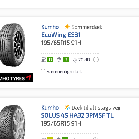
Kumho
Sommerdæk
EcoWing ES31
195/65R15
91H
B
B
70 dB
Sammenlign dæk
Kumho
Dæk til alt slags vejr
SOLUS 4S HA32 3PMSF TL
195/65R15
91H