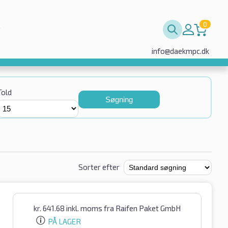
0
info@daekmpc.dk
Told
Søgning
Sorter efter
kr.
641.68
inkl. moms
fra Raifen Paket GmbH
PÅ LAGER