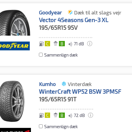
Goodyear
Dæk til alt slags vejr
Vector 4Seasons Gen-3 XL
195/65R15
95V
C
B
71 dB
Sammenlign dæk
Kumho
Vinterdæk
WinterCraft WP52 BSW 3PMSF
195/65R15
91T
C
B
72 dB
Sammenlign dæk