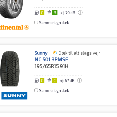
C
B
70 dB
Sammenlign dæk
Sunny
Dæk til alt slags vejr
NC 501 3PMSF
195/65R15
91H
C
C
67 dB
Sammenlign dæk