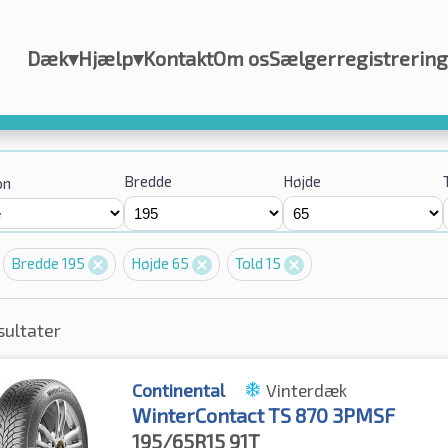
Dæk
▾
Hjælp
▾
Kontakt
Om os
Sælgerregistrering
Bredde
Højde
on
Bredde 195
Højde 65
Told 15
sultater
Continental
Vinterdæk
WinterContact TS 870 3PMSF
195/65R15
91T