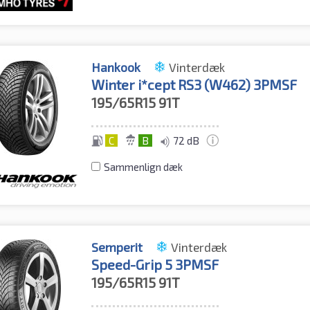
Hankook
Vinterdæk
Winter i*cept RS3 (W462) 3PMSF
195/65R15
91T
C
B
72 dB
Sammenlign dæk
Semperit
Vinterdæk
Speed-Grip 5 3PMSF
195/65R15
91T