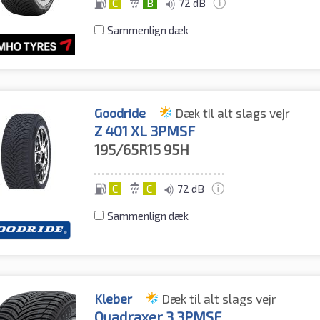
C
B
72 dB
Sammenlign dæk
Goodride
Dæk til alt slags vejr
Z 401 XL 3PMSF
195/65R15
95H
C
C
72 dB
Sammenlign dæk
Kleber
Dæk til alt slags vejr
Quadraxer 3 3PMSF