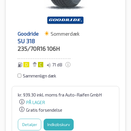
Goodride
Sommerdæk
SU 318
235/70R16
106H
D
C
71 dB
Sammenlign dæk
kr.
939.30
inkl. moms
fra Auto-Raifen GmbH
PÅ LAGER
Gratis forsendelse
Detaljer
Indkøbskurv