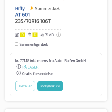
Hifly
Sommerdæk
AT 601
235/70R16
106T
D
D
71 dB
Sammenlign dæk
kr.
771.18
inkl. moms
fra Auto-Raifen GmbH
PÅ LAGER
Gratis forsendelse
Detaljer
Indkøbskurv