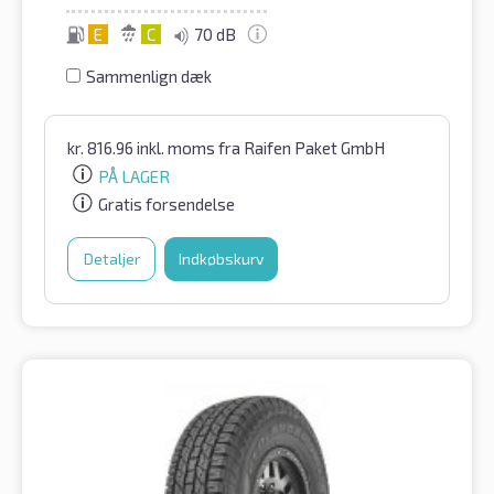
E
C
70 dB
Sammenlign dæk
kr.
816.96
inkl. moms
fra Raifen Paket GmbH
PÅ LAGER
Gratis forsendelse
Detaljer
Indkøbskurv