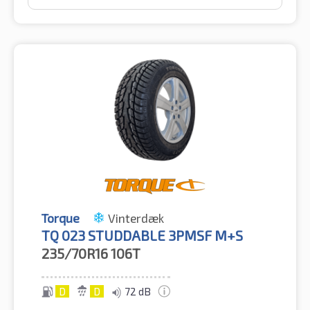
Torque
Vinterdæk
TQ 023 STUDDABLE 3PMSF M+S
235/70R16
106T
D
D
72 dB