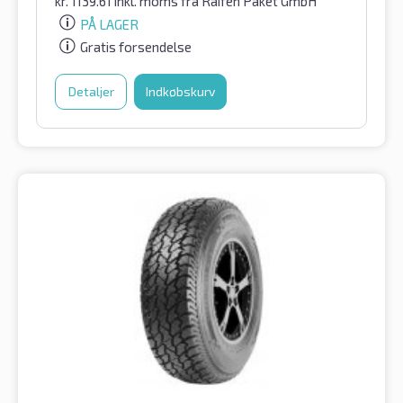
kr.
1139.61
inkl. moms
fra Raifen Paket GmbH
PÅ LAGER
Gratis forsendelse
Detaljer
Indkøbskurv