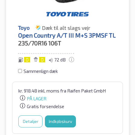
Toyo
Dæk til alt slags vejr
Open Country A/T III M+S 3PMSF TL
235/70R16
106T
D
D
72 dB
Sammenlign dæk
kr.
918.48
inkl. moms
fra Raifen Paket GmbH
PÅ LAGER
Gratis forsendelse
Detaljer
Indkøbskurv