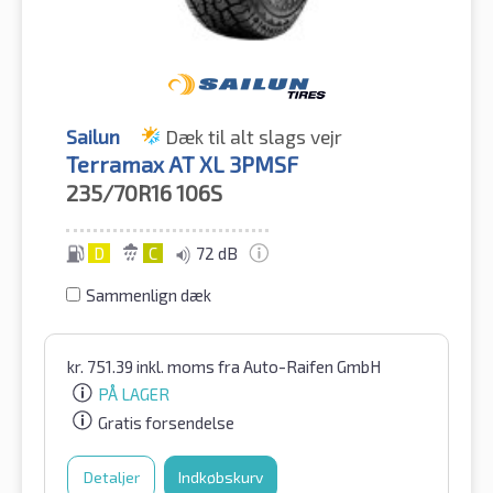
Sailun
Dæk til alt slags vejr
Terramax AT XL 3PMSF
235/70R16
106S
D
C
72 dB
Sammenlign dæk
kr.
751.39
inkl. moms
fra Auto-Raifen GmbH
PÅ LAGER
Gratis forsendelse
Detaljer
Indkøbskurv