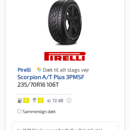
Pirelli
Dæk til alt slags vejr
Scorpion A/T Plus 3PMSF
235/70R16
106T
D
D
72 dB
Sammenlign dæk