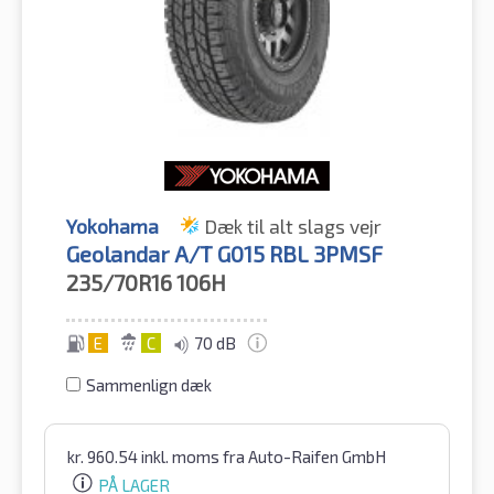
Yokohama
Dæk til alt slags vejr
Geolandar A/T G015 RBL 3PMSF
235/70R16
106H
E
C
70 dB
Sammenlign dæk
kr.
960.54
inkl. moms
fra Auto-Raifen GmbH
PÅ LAGER