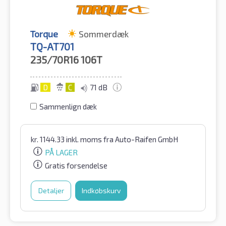
Torque
Sommerdæk
TQ-AT701
235/70R16
106T
D
C
71 dB
Sammenlign dæk
kr.
1144.33
inkl. moms
fra Auto-Raifen GmbH
PÅ LAGER
Gratis forsendelse
Detaljer
Indkøbskurv