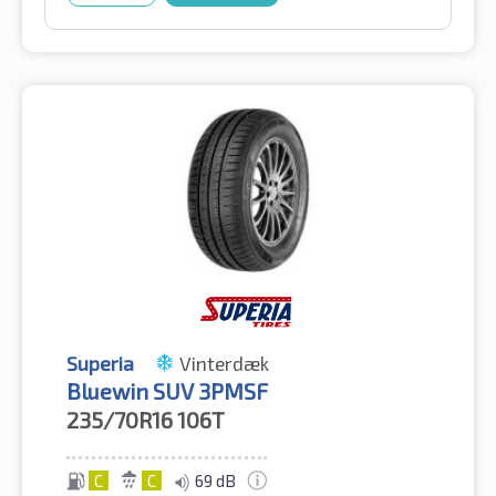
Superia
Vinterdæk
Bluewin SUV 3PMSF
235/70R16
106T
C
C
69 dB