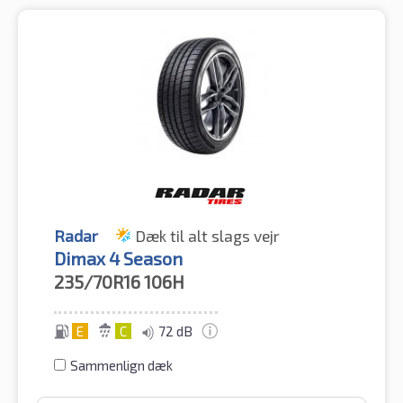
Radar
Dæk til alt slags vejr
Dimax 4 Season
235/70R16
106H
E
C
72 dB
Sammenlign dæk