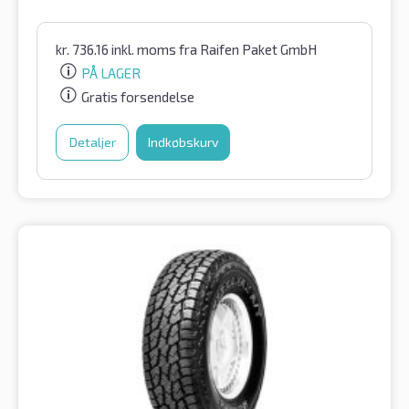
kr.
736.16
inkl. moms
fra Raifen Paket GmbH
PÅ LAGER
Gratis forsendelse
Detaljer
Indkøbskurv