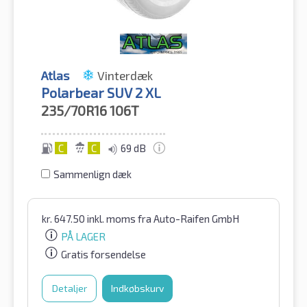
Atlas
Vinterdæk
Polarbear SUV 2 XL
235/70R16
106T
C
C
69 dB
Sammenlign dæk
kr.
647.50
inkl. moms
fra Auto-Raifen GmbH
PÅ LAGER
Gratis forsendelse
Detaljer
Indkøbskurv