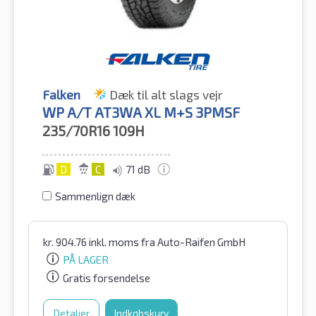
Falken
Dæk til alt slags vejr
WP A/T AT3WA XL M+S 3PMSF
235/70R16
109H
D
C
71 dB
Sammenlign dæk
kr.
904.76
inkl. moms
fra Auto-Raifen GmbH
PÅ LAGER
Gratis forsendelse
Detaljer
Indkøbskurv