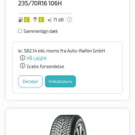
235/70R16
106H
C
C
71 dB
Sammenlign dæk
kr.
582.14
inkl. moms
fra Auto-Raifen GmbH
PÅ LAGER
Gratis forsendelse
Detaljer
Indkøbskurv