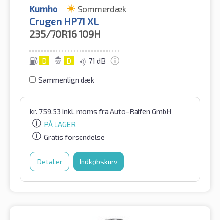
Kumho
Sommerdæk
Crugen HP71 XL
235/70R16
109H
D
D
71 dB
Sammenlign dæk
kr.
759.53
inkl. moms
fra Auto-Raifen GmbH
PÅ LAGER
Gratis forsendelse
Detaljer
Indkøbskurv