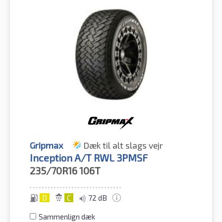
Gripmax
Dæk til alt slags vejr
Inception A/T RWL 3PMSF
235/70R16
106T
D
C
72 dB
Sammenlign dæk