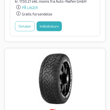
kr.
1150.21
inkl. moms
fra Auto-Raifen GmbH
PÅ LAGER
Gratis forsendelse
Detaljer
Indkøbskurv