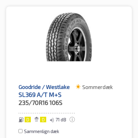
Goodride / Westlake
Sommerdæk
SL369 A/T M+S
235/70R16
106S
D
D
71 dB
Sammenlign dæk