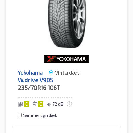
Yokohama
Vinterdæk
W.drive V905
235/70R16
106T
C
C
72 dB
Sammenlign dæk