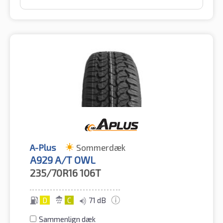
A-Plus
Sommerdæk
A929 A/T OWL
235/70R16
106T
D
C
71 dB
Sammenlign dæk