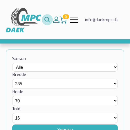
0
info@daekmpc.dk
Sæson
Bredde
Højde
Told
Søgning