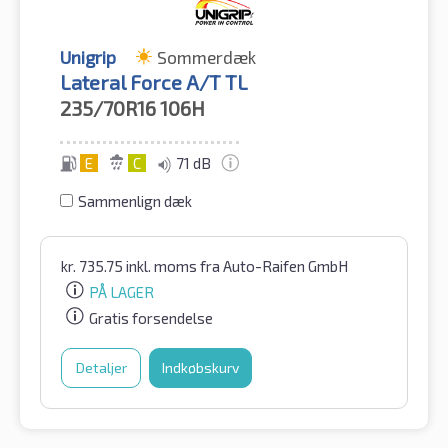
Unigrip
Sommerdæk
Lateral Force A/T TL
235/70R16
106H
E
C
71 dB
Sammenlign dæk
kr.
735.75
inkl. moms
fra Auto-Raifen GmbH
PÅ LAGER
Gratis forsendelse
Detaljer
Indkøbskurv