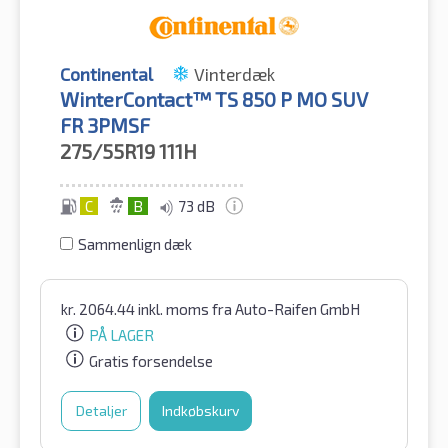
Continental
Vinterdæk
WinterContact™ TS 850 P MO SUV
FR 3PMSF
275/55R19
111H
C
B
73 dB
Sammenlign dæk
kr.
2064.44
inkl. moms
fra Auto-Raifen GmbH
PÅ LAGER
Gratis forsendelse
Detaljer
Indkøbskurv