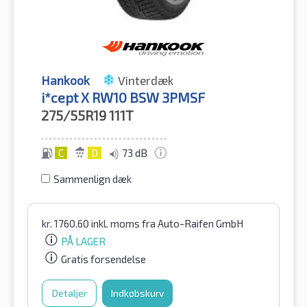
Hankook
Vinterdæk
i*cept X RW10 BSW 3PMSF
275/55R19
111T
C
D
73 dB
Sammenlign dæk
kr.
1760.60
inkl. moms
fra Auto-Raifen GmbH
PÅ LAGER
Gratis forsendelse
Detaljer
Indkøbskurv