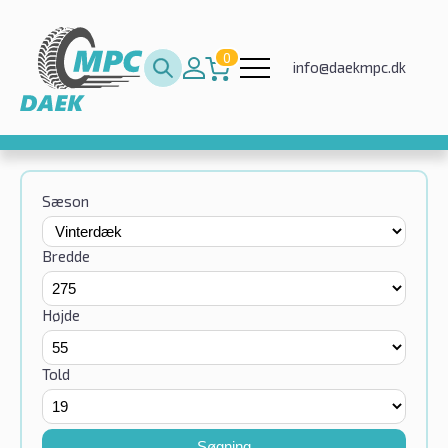
0
info@daekmpc.dk
Sæson
Bredde
Højde
Told
Søgning