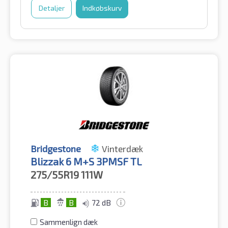
Detaljer
Indkøbskurv
Bridgestone
Vinterdæk
Blizzak 6 M+S 3PMSF TL
275/55R19
111W
B
B
72 dB
Sammenlign dæk