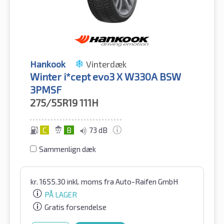
Hankook
Vinterdæk
Winter i*cept evo3 X W330A BSW
3PMSF
275/55R19
111H
C
B
73 dB
Sammenlign dæk
kr.
1655.30
inkl. moms
fra Auto-Raifen GmbH
PÅ LAGER
Gratis forsendelse