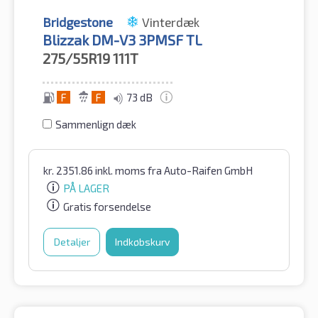
Bridgestone
Vinterdæk
Blizzak DM-V3 3PMSF TL
275/55R19
111T
F
F
73 dB
Sammenlign dæk
kr.
2351.86
inkl. moms
fra Auto-Raifen GmbH
PÅ LAGER
Gratis forsendelse
Detaljer
Indkøbskurv