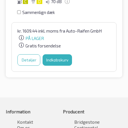
C
D
70 dB
Sammenlign dæk
kr.
1609.44
inkl. moms
fra Auto-Raifen GmbH
PÅ LAGER
Gratis forsendelse
Detaljer
Indkøbskurv
Information
Producent
Kontakt
Bridgestone
Om os
Continental