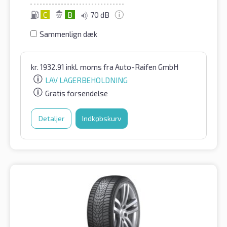
C
B
70 dB
Sammenlign dæk
kr.
1932.91
inkl. moms
fra Auto-Raifen GmbH
LAV LAGERBEHOLDNING
Gratis forsendelse
Detaljer
Indkøbskurv