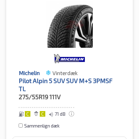
Michelin
Vinterdæk
Pilot Alpin 5 SUV SUV M+S 3PMSF
TL
275/55R19
111V
C
C
71 dB
Sammenlign dæk