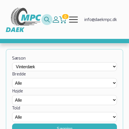
0
info@daekmpc.dk
Sæson
Bredde
Højde
Told
Søgning