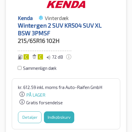
Kenda
Vinterdæk
Wintergen 2 SUV KR504 SUV XL
BSW 3PMSF
215/65R16
102H
C
C
72 dB
Sammenlign dæk
kr.
612.59
inkl. moms
fra Auto-Raifen GmbH
PÅ LAGER
Gratis forsendelse
Detaljer
Indkøbskurv