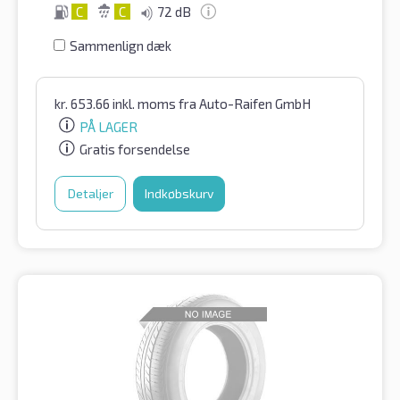
C
C
72 dB
Sammenlign dæk
kr.
653.66
inkl. moms
fra Auto-Raifen GmbH
PÅ LAGER
Gratis forsendelse
Detaljer
Indkøbskurv