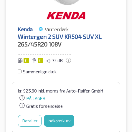
Kenda
Vinterdæk
Wintergen 2 SUV KR504 SUV XL
265/45R20
108V
C
C
73 dB
Sammenlign dæk
kr.
925.90
inkl. moms
fra Auto-Raifen GmbH
PÅ LAGER
Gratis forsendelse
Detaljer
Indkøbskurv