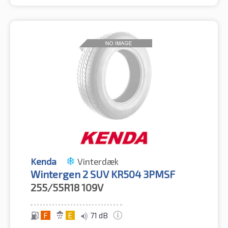
Kenda
Vinterdæk
Wintergen 2 SUV KR504 3PMSF
255/55R18
109V
F
E
71 dB