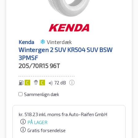
Kenda
Vinterdæk
Wintergen 2 SUV KR504 SUV BSW
3PMSF
205/70R15
96T
C
C
72 dB
Sammenlign dæk
kr.
518.23
inkl. moms
fra Auto-Raifen GmbH
PÅ LAGER
Gratis forsendelse