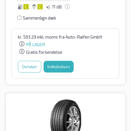
C
C
71 dB
Sammenlign dæk
kr.
593.29
inkl. moms
fra Auto-Raifen GmbH
PÅ LAGER
Gratis forsendelse
Detaljer
Indkøbskurv