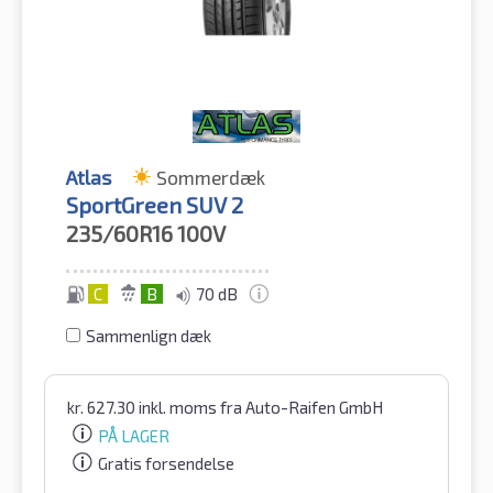
Atlas
Sommerdæk
SportGreen SUV 2
235/60R16
100V
C
B
70 dB
Sammenlign dæk
kr.
627.30
inkl. moms
fra Auto-Raifen GmbH
PÅ LAGER
Gratis forsendelse