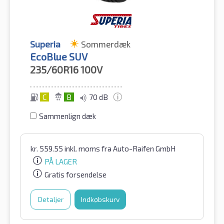
Superia
Sommerdæk
EcoBlue SUV
235/60R16
100V
C
B
70 dB
Sammenlign dæk
kr.
559.55
inkl. moms
fra Auto-Raifen GmbH
PÅ LAGER
Gratis forsendelse
Detaljer
Indkøbskurv