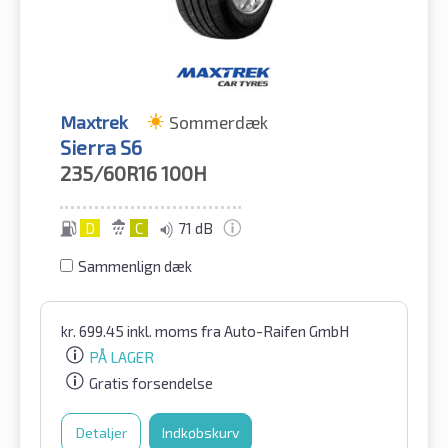
Maxtrek
Sommerdæk
Sierra S6
235/60R16
100H
D
C
71 dB
Sammenlign dæk
kr.
699.45
inkl. moms
fra Auto-Raifen GmbH
PÅ LAGER
Gratis forsendelse
Detaljer
Indkøbskurv