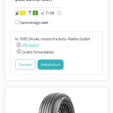
D
B
71 dB
Sammenlign dæk
kr.
1095.34
inkl. moms
fra Auto-Raifen GmbH
PÅ LAGER
Gratis forsendelse
Detaljer
Indkøbskurv