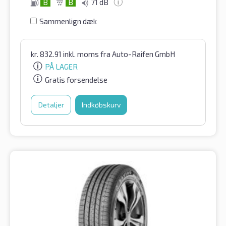
B
B
71 dB
Sammenlign dæk
kr.
832.91
inkl. moms
fra Auto-Raifen GmbH
PÅ LAGER
Gratis forsendelse
Detaljer
Indkøbskurv