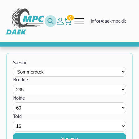
0
info@daekmpc.dk
Sæson
Bredde
Højde
Told
Søgning