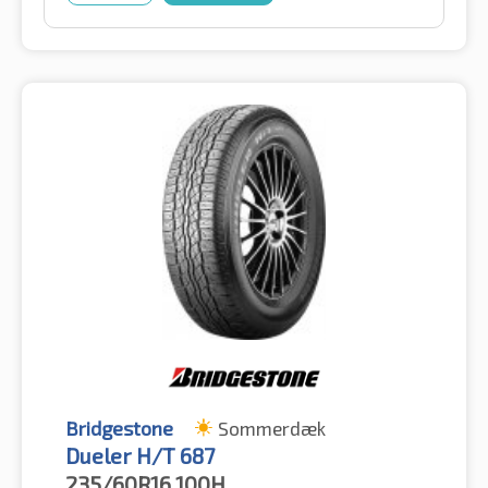
Bridgestone
Sommerdæk
Dueler H/T 687
235/60R16
100H