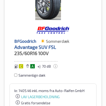
BFGoodrich
Sommerdæk
Advantage SUV FSL
235/60R16
100V
C
A
70 dB
Sammenlign dæk
kr.
1405.46
inkl. moms
fra Auto-Raifen GmbH
LAV LAGERBEHOLDNING
Gratis forsendelse