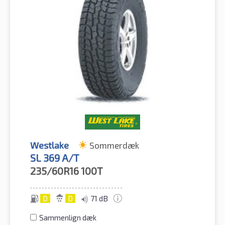
Westlake
Sommerdæk
SL 369 A/T
235/60R16
100T
D
D
71 dB
Sammenlign dæk