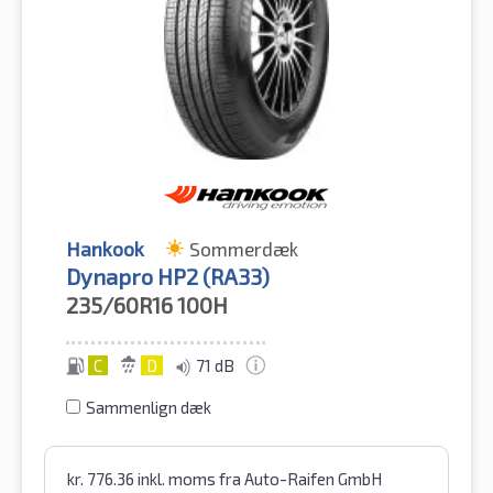
Hankook
Sommerdæk
Dynapro HP2 (RA33)
235/60R16
100H
C
D
71 dB
Sammenlign dæk
kr.
776.36
inkl. moms
fra Auto-Raifen GmbH