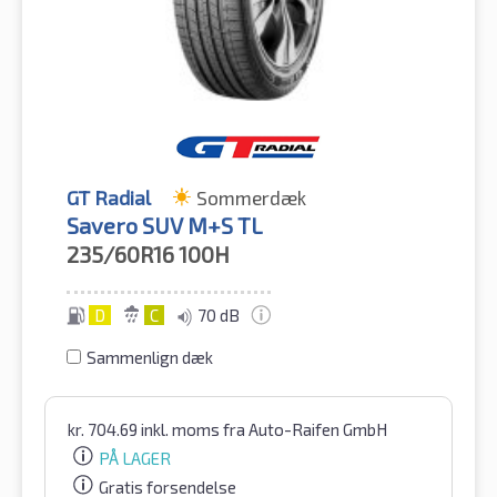
GT Radial
Sommerdæk
Savero SUV M+S TL
235/60R16
100H
D
C
70 dB
Sammenlign dæk
kr.
704.69
inkl. moms
fra Auto-Raifen GmbH
PÅ LAGER
Gratis forsendelse