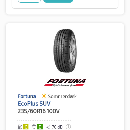
Fortuna
Sommerdæk
EcoPlus SUV
235/60R16
100V
C
B
70 dB