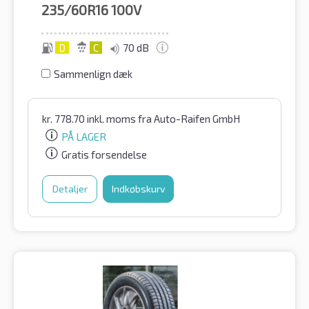
235/60R16
100V
D
C
70 dB
Sammenlign dæk
kr.
778.70
inkl. moms
fra Auto-Raifen GmbH
PÅ LAGER
Gratis forsendelse
Detaljer
Indkøbskurv