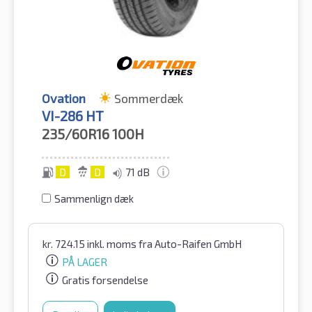
Ovation
Sommerdæk
VI-286 HT
235/60R16
100H
D
D
71 dB
Sammenlign dæk
kr.
724.15
inkl. moms
fra Auto-Raifen GmbH
PÅ LAGER
Gratis forsendelse