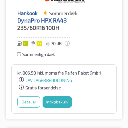
Hankook
Sommerdæk
DynaPro HPX RA43
235/60R16
100H
C
D
70 dB
Sammenlign dæk
kr.
806.58
inkl. moms
fra Raifen Paket GmbH
LAV LAGERBEHOLDNING
Gratis forsendelse
Detaljer
Indkøbskurv