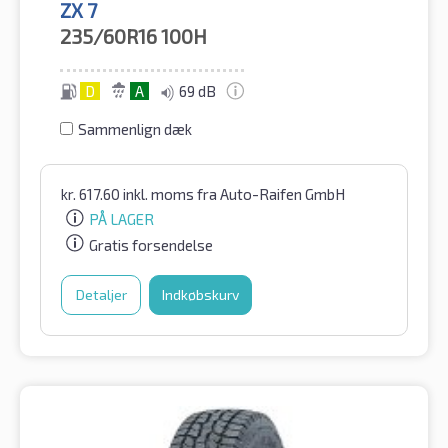
ZX 7
235/60R16
100H
D
A
69 dB
Sammenlign dæk
kr.
617.60
inkl. moms
fra Auto-Raifen GmbH
PÅ LAGER
Gratis forsendelse
Detaljer
Indkøbskurv