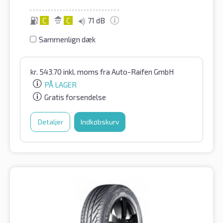
C
C
71 dB
Sammenlign dæk
kr.
543.70
inkl. moms
fra Auto-Raifen GmbH
PÅ LAGER
Gratis forsendelse
Detaljer
Indkøbskurv