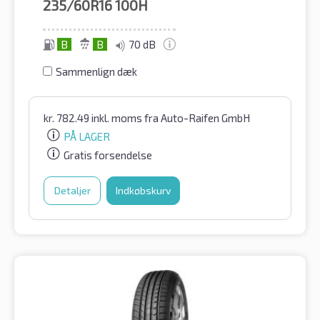
235/60R16
100H
B
B
70 dB
Sammenlign dæk
kr.
782.49
inkl. moms
fra Auto-Raifen GmbH
PÅ LAGER
Gratis forsendelse
Detaljer
Indkøbskurv