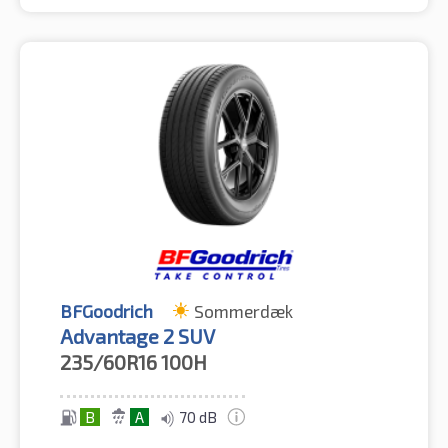
BFGoodrich
Sommerdæk
Advantage 2 SUV
235/60R16
100H
B
A
70 dB