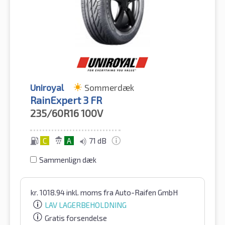
Uniroyal
Sommerdæk
RainExpert 3 FR
235/60R16
100V
C
A
71 dB
Sammenlign dæk
kr.
1018.94
inkl. moms
fra Auto-Raifen GmbH
LAV LAGERBEHOLDNING
Gratis forsendelse