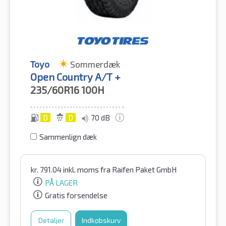
Toyo
Sommerdæk
Open Country A/T +
235/60R16
100H
D
D
70 dB
Sammenlign dæk
kr.
791.04
inkl. moms
fra Raifen Paket GmbH
PÅ LAGER
Gratis forsendelse
Detaljer
Indkøbskurv