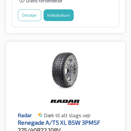
Gratis forsendelse
Detaljer
Indkøbskurv
Radar
Dæk til alt slags vejr
Renegade A/T5 XL BSW 3PMSF
275/40R22
108V