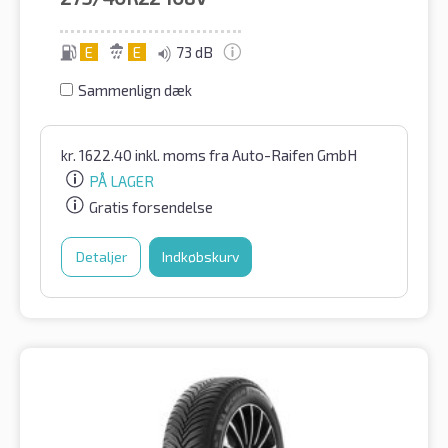
E
E
73 dB
Sammenlign dæk
kr.
1622.40
inkl. moms
fra Auto-Raifen GmbH
PÅ LAGER
Gratis forsendelse
Detaljer
Indkøbskurv