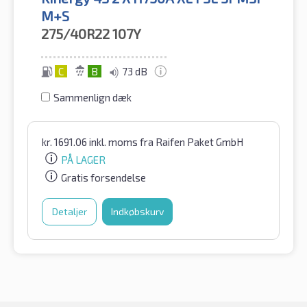
M+S
275/40R22
107Y
C
B
73 dB
Sammenlign dæk
kr.
1691.06
inkl. moms
fra Raifen Paket GmbH
PÅ LAGER
Gratis forsendelse
Detaljer
Indkøbskurv