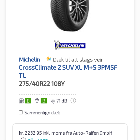
Michelin
Dæk til alt slags vejr
CrossClimate 2 SUV XL M+S 3PMSF
TL
275/40R22
108Y
B
B
71 dB
Sammenlign dæk
kr.
2232.95
inkl. moms
fra Auto-Raifen GmbH