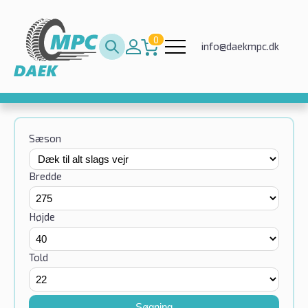
0
info@daekmpc.dk
Sæson
Bredde
Højde
Told
Søgning