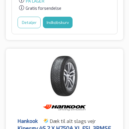
PÅ LAGER
Gratis forsendelse
Detaljer
Indkøbskurv
Hankook
Dæk til alt slags vejr
Kinergy 4S 2 X H750A XL FSL 3PMSF