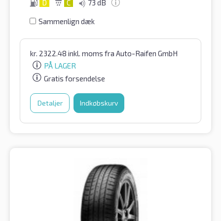
D
C
73 dB
Sammenlign dæk
kr.
2322.48
inkl. moms
fra Auto-Raifen GmbH
PÅ LAGER
Gratis forsendelse
Detaljer
Indkøbskurv