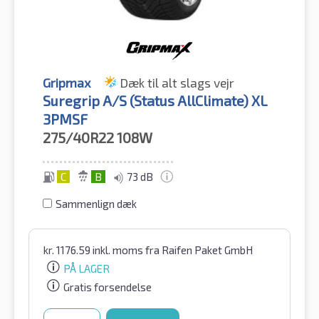
Gripmax
Dæk til alt slags vejr
Suregrip A/S (Status AllClimate) XL
3PMSF
275/40R22
108W
C
B
73 dB
Sammenlign dæk
kr.
1176.59
inkl. moms
fra Raifen Paket GmbH
PÅ LAGER
Gratis forsendelse