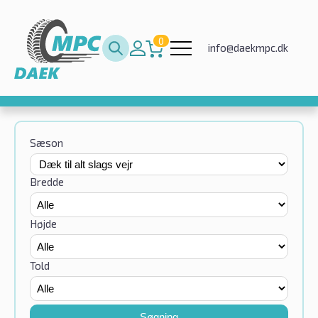
0
info@daekmpc.dk
Sæson
Bredde
Højde
Told
Søgning