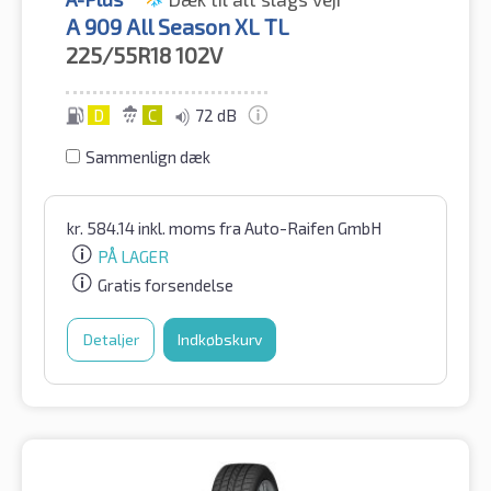
A 909 All Season XL TL
225/55R18
102V
D
C
72 dB
Sammenlign dæk
kr.
584.14
inkl. moms
fra Auto-Raifen GmbH
PÅ LAGER
Gratis forsendelse
Detaljer
Indkøbskurv