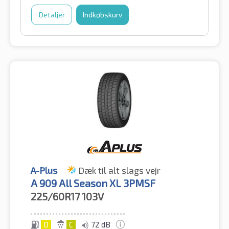
Detaljer
Indkøbskurv
A-Plus
Dæk til alt slags vejr
A 909 All Season XL 3PMSF
225/60R17
103V
D
C
72 dB