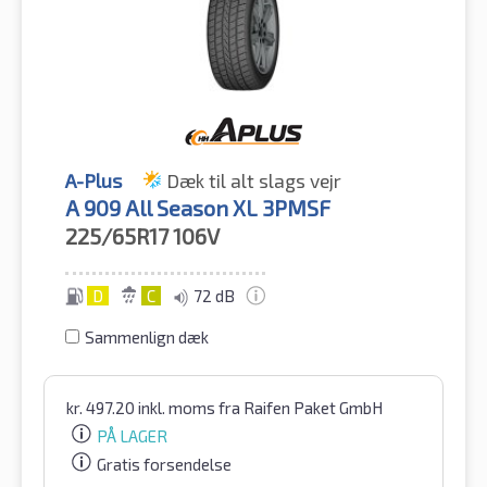
A-Plus
Dæk til alt slags vejr
A 909 All Season XL 3PMSF
225/65R17
106V
D
C
72 dB
Sammenlign dæk
kr.
497.20
inkl. moms
fra Raifen Paket GmbH
PÅ LAGER
Gratis forsendelse