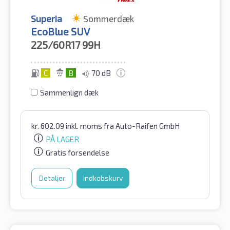
Superia
Sommerdæk
EcoBlue SUV
225/60R17
99H
C
B
70 dB
Sammenlign dæk
kr.
602.09
inkl. moms
fra Auto-Raifen GmbH
PÅ LAGER
Gratis forsendelse
Detaljer
Indkøbskurv