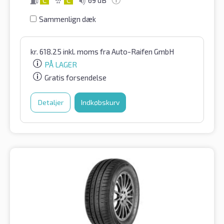
C
C
69 dB
Sammenlign dæk
kr.
618.25
inkl. moms
fra Auto-Raifen GmbH
PÅ LAGER
Gratis forsendelse
Detaljer
Indkøbskurv