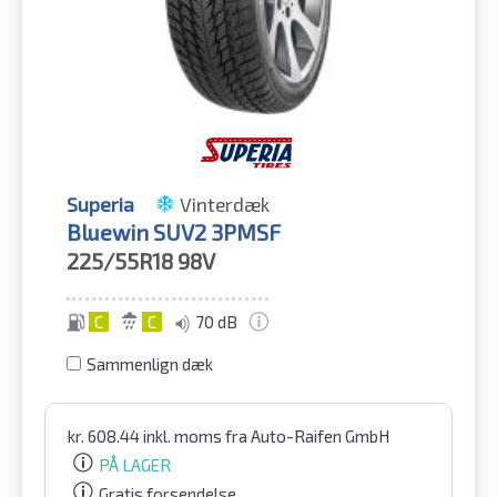
Superia
Vinterdæk
Bluewin SUV2 3PMSF
225/55R18
98V
C
C
70 dB
Sammenlign dæk
kr.
608.44
inkl. moms
fra Auto-Raifen GmbH
PÅ LAGER
Gratis forsendelse