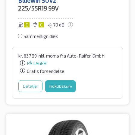
Bluewin SUV2
225/55R19
99V
C
C
70 dB
Sammenlign dæk
kr.
637.89
inkl. moms
fra Auto-Raifen GmbH
PÅ LAGER
Gratis forsendelse
Detaljer
Indkøbskurv