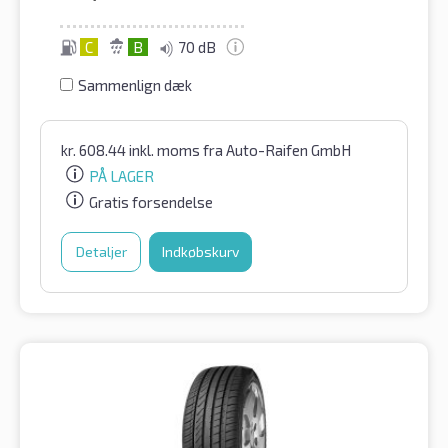
C
B
70 dB
Sammenlign dæk
kr.
608.44
inkl. moms
fra Auto-Raifen GmbH
PÅ LAGER
Gratis forsendelse
Detaljer
Indkøbskurv