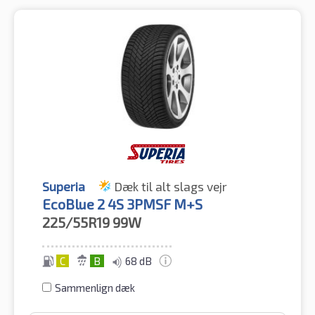
Superia
Dæk til alt slags vejr
EcoBlue 2 4S 3PMSF M+S
225/55R19
99W
C
B
68 dB
Sammenlign dæk