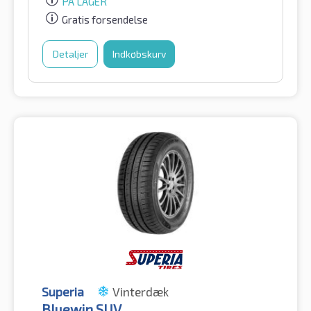
PÅ LAGER
Gratis forsendelse
Detaljer
Indkøbskurv
Superia
Vinterdæk
Bluewin SUV