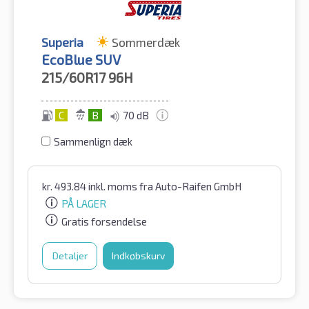
Superia
Sommerdæk
EcoBlue SUV
215/60R17
96H
C
B
70 dB
Sammenlign dæk
kr.
493.84
inkl. moms
fra Auto-Raifen GmbH
PÅ LAGER
Gratis forsendelse
Detaljer
Indkøbskurv