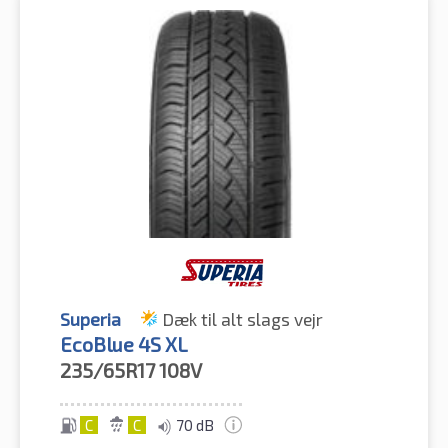
Superia
Dæk til alt slags vejr
EcoBlue 4S XL
235/65R17
108V
C
C
70 dB