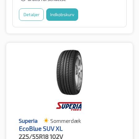
Detaljer
Indkøbskurv
Superia
Sommerdæk
EcoBlue SUV XL
225/55R18
102V