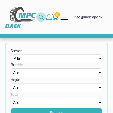
0
info@daekmpc.dk
Sæson
Bredde
Højde
Told
Søgning