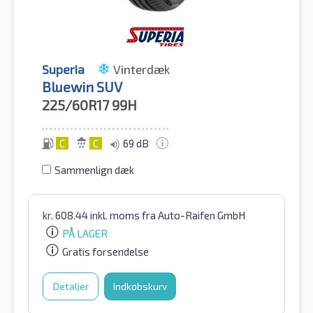
Superia
Vinterdæk
Bluewin SUV
225/60R17
99H
C
C
69 dB
Sammenlign dæk
kr.
608.44
inkl. moms
fra Auto-Raifen GmbH
PÅ LAGER
Gratis forsendelse
Detaljer
Indkøbskurv