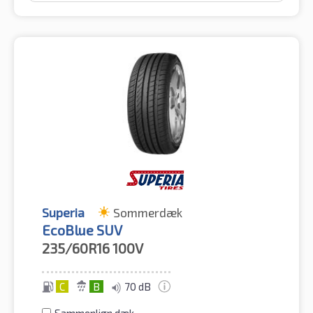
Superia
Sommerdæk
EcoBlue SUV
235/60R16
100V
C
B
70 dB
Sammenlign dæk