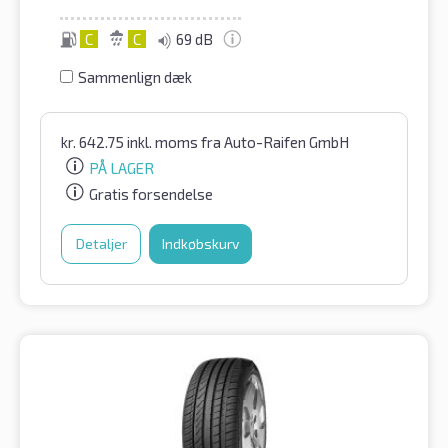
C
C
69 dB
Sammenlign dæk
kr.
642.75
inkl. moms
fra Auto-Raifen GmbH
PÅ LAGER
Gratis forsendelse
Detaljer
Indkøbskurv