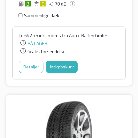
B
C
70 dB
Sammenlign dæk
kr.
642.75
inkl. moms
fra Auto-Raifen GmbH
PÅ LAGER
Gratis forsendelse
Detaljer
Indkøbskurv