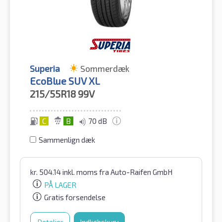
Superia
Sommerdæk
EcoBlue SUV XL
215/55R18
99V
C
B
70 dB
Sammenlign dæk
kr.
504.14
inkl. moms
fra Auto-Raifen GmbH
PÅ LAGER
Gratis forsendelse
Detaljer
Indkøbskurv