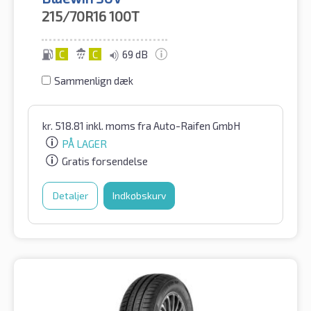
215/70R16
100T
C
C
69 dB
Sammenlign dæk
kr.
518.81
inkl. moms
fra Auto-Raifen GmbH
PÅ LAGER
Gratis forsendelse
Detaljer
Indkøbskurv