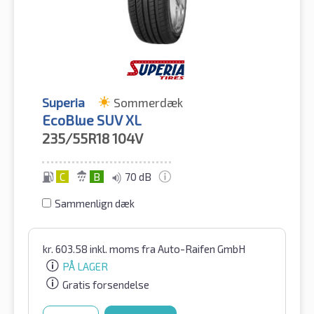
Superia
Sommerdæk
EcoBlue SUV XL
235/55R18
104V
C
B
70 dB
Sammenlign dæk
kr.
603.58
inkl. moms
fra Auto-Raifen GmbH
PÅ LAGER
Gratis forsendelse