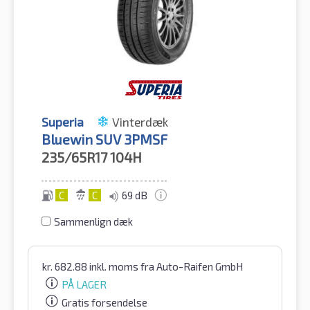
Superia
Vinterdæk
Bluewin SUV 3PMSF
235/65R17
104H
C
C
69 dB
Sammenlign dæk
kr.
682.88
inkl. moms
fra Auto-Raifen GmbH
PÅ LAGER
Gratis forsendelse