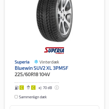
Superia
Vinterdæk
Bluewin SUV2 XL 3PMSF
225/60R18
104V
C
C
70 dB
Sammenlign dæk