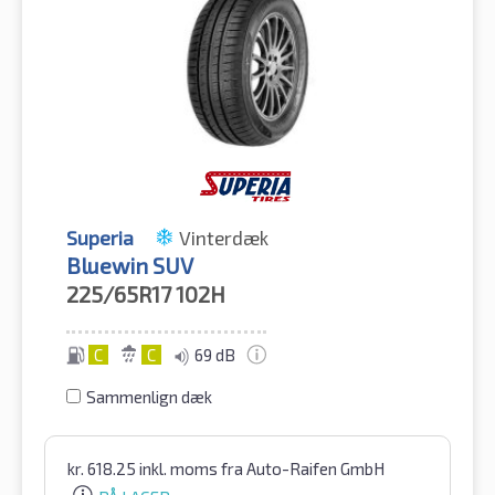
Superia
Vinterdæk
Bluewin SUV
225/65R17
102H
C
C
69 dB
Sammenlign dæk
kr.
618.25
inkl. moms
fra Auto-Raifen GmbH