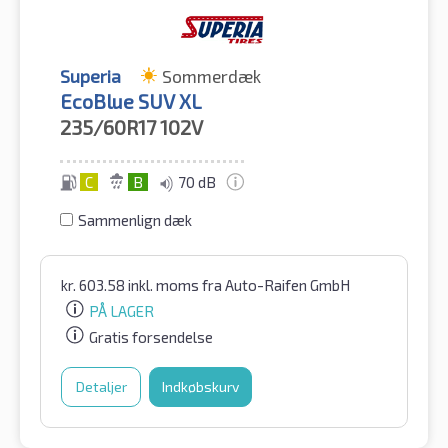
Superia
Sommerdæk
EcoBlue SUV XL
235/60R17
102V
C
B
70 dB
Sammenlign dæk
kr.
603.58
inkl. moms
fra Auto-Raifen GmbH
PÅ LAGER
Gratis forsendelse
Detaljer
Indkøbskurv