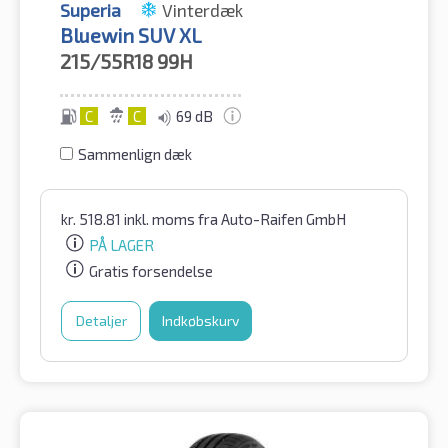
Superia
Vinterdæk
Bluewin SUV XL
215/55R18
99H
C
C
69 dB
Sammenlign dæk
kr.
518.81
inkl. moms
fra Auto-Raifen GmbH
PÅ LAGER
Gratis forsendelse
Detaljer
Indkøbskurv