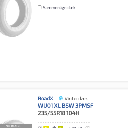
Sammenlign dæk
RoadX
Vinterdæk
WU01 XL BSW 3PMSF
235/55R18
104H