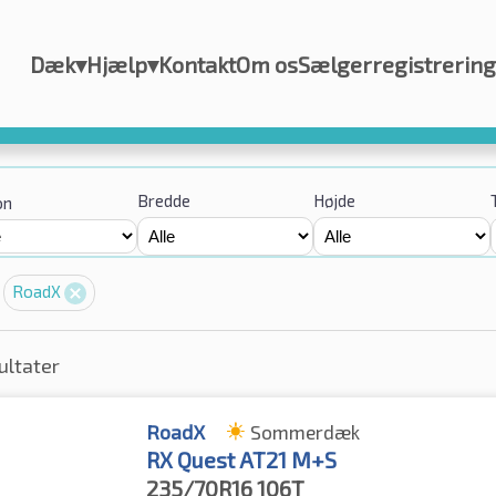
Dæk
▾
Hjælp
▾
Kontakt
Om os
Sælgerregistrering
Bredde
Højde
on
RoadX
ultater
RoadX
Sommerdæk
RX Quest AT21 M+S
235/70R16
106T