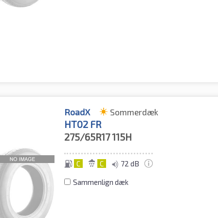
RoadX
Sommerdæk
HT02 FR
275/65R17
115H
C
C
72 dB
Sammenlign dæk