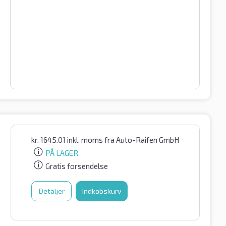
kr.
1645.01
inkl. moms
fra Auto-Raifen GmbH
PÅ LAGER
Gratis forsendelse
Detaljer
Indkøbskurv