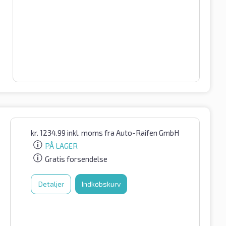
kr.
1234.99
inkl. moms
fra Auto-Raifen GmbH
PÅ LAGER
Gratis forsendelse
Detaljer
Indkøbskurv