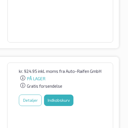
kr.
924.95
inkl. moms
fra Auto-Raifen GmbH
PÅ LAGER
Gratis forsendelse
Detaljer
Indkøbskurv