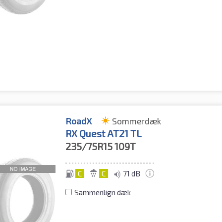
RoadX
Sommerdæk
RX Quest AT21 TL
235/75R15
109T
C
C
71 dB
Sammenlign dæk