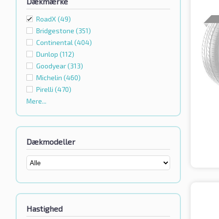
Dækmærke
RoadX
(49)
Bridgestone
(351)
Continental
(404)
Dunlop
(112)
Goodyear
(313)
Michelin
(460)
Pirelli
(470)
Mere...
Dækmodeller
Hastighed