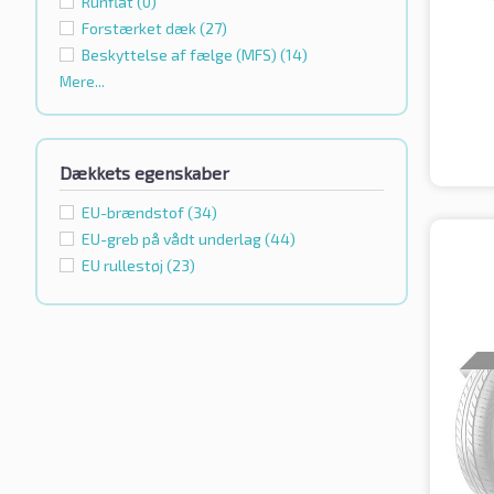
Runflat
(0)
Forstærket dæk
(27)
Beskyttelse af fælge (MFS)
(14)
Mere...
Dækkets egenskaber
EU-brændstof
(34)
EU-greb på vådt underlag
(44)
EU rullestøj
(23)