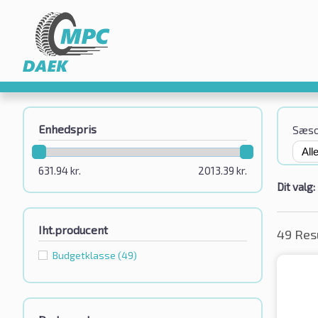
Enhedspris
Sæs
631.94
kr.
2013.39
kr.
Dit valg:
Iht.producent
49 Res
Budgetklassе
(49)