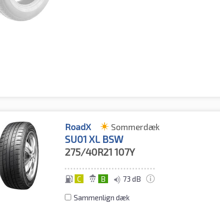
RoadX
Sommerdæk
SU01 XL BSW
275/40R21
107Y
C
B
73 dB
Sammenlign dæk