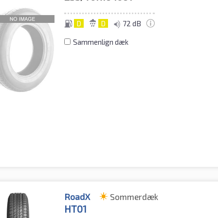
D
D
72 dB
Sammenlign dæk
RoadX
Sommerdæk
HT01