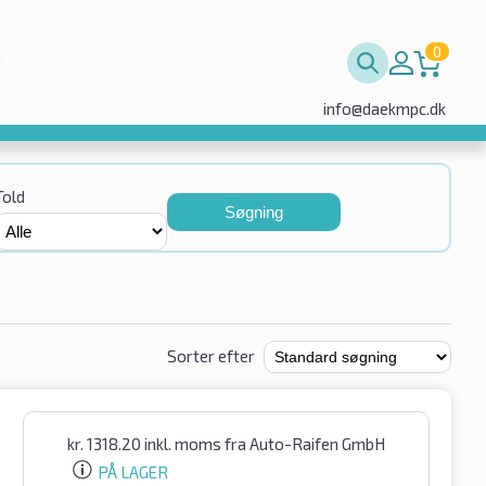
0
info@daekmpc.dk
Told
Søgning
Sorter efter
kr.
1318.20
inkl. moms
fra Auto-Raifen GmbH
PÅ LAGER