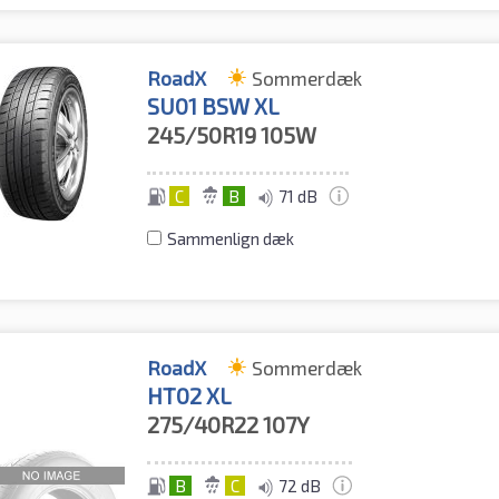
RoadX
Sommerdæk
SU01 BSW XL
245/50R19
105W
C
B
71 dB
Sammenlign dæk
RoadX
Sommerdæk
HT02 XL
275/40R22
107Y
B
C
72 dB