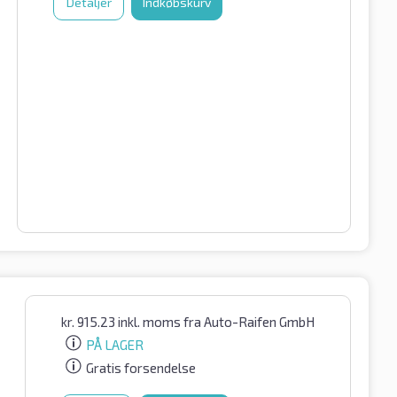
Detaljer
Indkøbskurv
kr.
915.23
inkl. moms
fra Auto-Raifen GmbH
PÅ LAGER
Gratis forsendelse