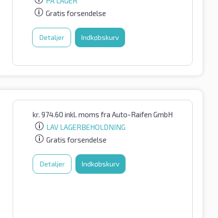
PÅ LAGER
Gratis forsendelse
Detaljer
Indkøbskurv
kr.
974.60
inkl. moms
fra Auto-Raifen GmbH
LAV LAGERBEHOLDNING
Gratis forsendelse
Detaljer
Indkøbskurv