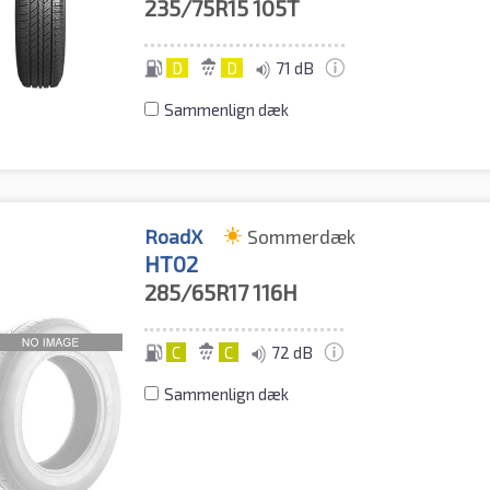
235/75R15
105T
D
D
71 dB
Sammenlign dæk
RoadX
Sommerdæk
HT02
285/65R17
116H
C
C
72 dB
Sammenlign dæk