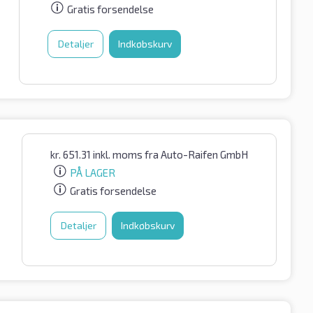
Gratis forsendelse
Detaljer
Indkøbskurv
kr.
651.31
inkl. moms
fra Auto-Raifen GmbH
PÅ LAGER
Gratis forsendelse
Detaljer
Indkøbskurv