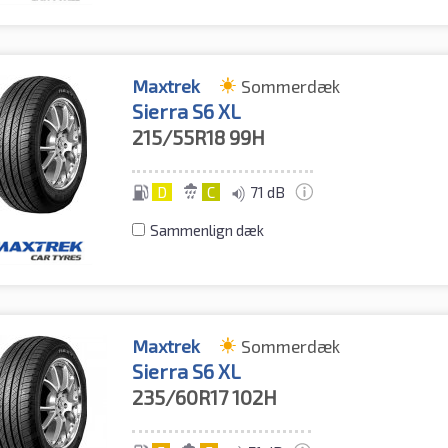
Maxtrek
Sommerdæk
Sierra S6 XL
215/55R18
99H
D
C
71 dB
Sammenlign dæk
Maxtrek
Sommerdæk
Sierra S6 XL
235/60R17
102H