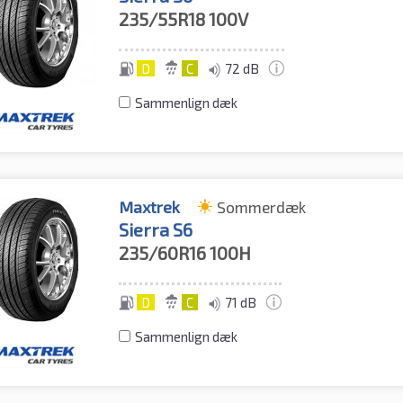
235/55R18
100V
D
C
72 dB
Sammenlign dæk
Maxtrek
Sommerdæk
Sierra S6
235/60R16
100H
D
C
71 dB
Sammenlign dæk