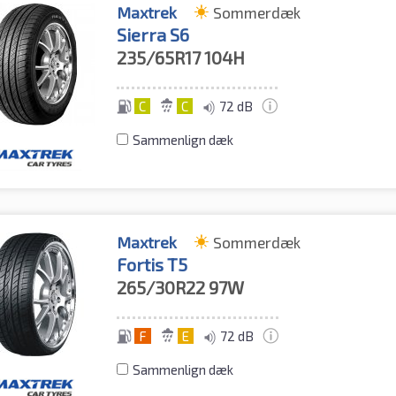
Maxtrek
Sommerdæk
Sierra S6
235/65R17
104H
C
C
72 dB
Sammenlign dæk
Maxtrek
Sommerdæk
Fortis T5
265/30R22
97W
F
E
72 dB
Sammenlign dæk