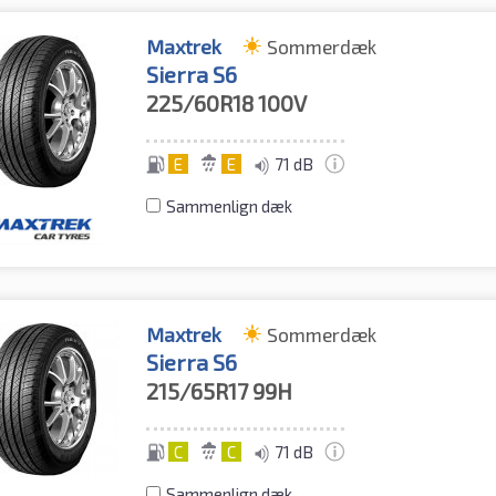
Maxtrek
Sommerdæk
Sierra S6
225/60R18
100V
E
E
71 dB
Sammenlign dæk
Maxtrek
Sommerdæk
Sierra S6
215/65R17
99H
C
C
71 dB
Sammenlign dæk