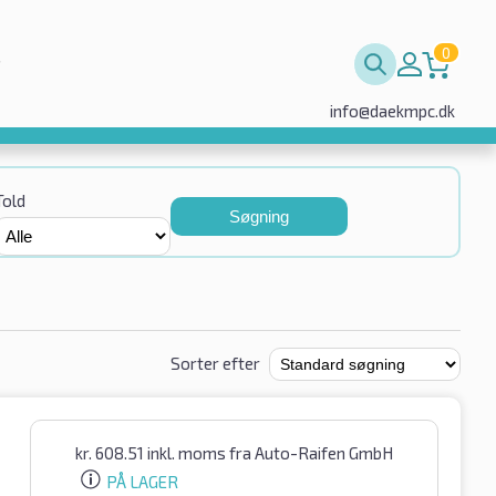
0
info@daekmpc.dk
Told
Søgning
Sorter efter
kr.
608.51
inkl. moms
fra Auto-Raifen GmbH
PÅ LAGER