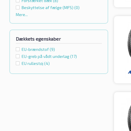
Forstærket dæk
(8)
Beskyttelse af fælge (MFS)
(0)
Mere...
Dækkets egenskaber
EU-brændstof
(9)
EU-greb på vådt underlag
(17)
EU rullestøj
(4)