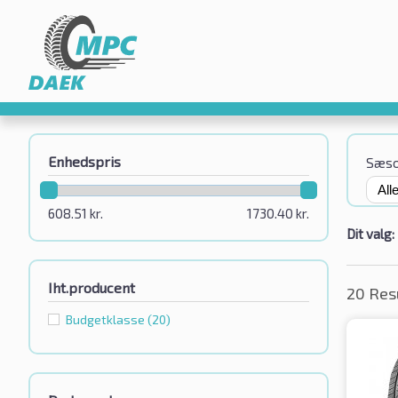
Enhedspris
Sæs
608.51
kr.
1730.40
kr.
Dit valg:
Iht.producent
20 Res
Budgetklassе
(20)