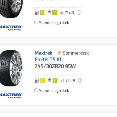
C
C
71 dB
Sammenlign dæk
Maxtrek
Sommerdæk
Fortis T5 XL
245/30ZR20
95W
D
C
72 dB
Sammenlign dæk