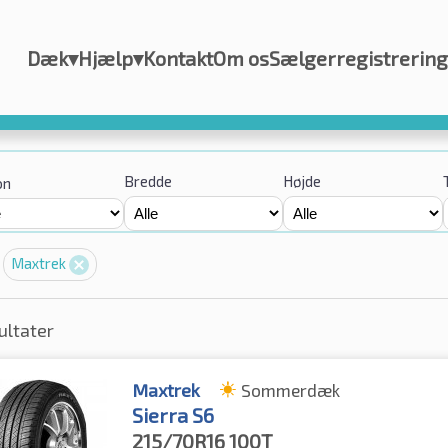
Dæk
▾
Hjælp
▾
Kontakt
Om os
Sælgerregistrering
Bredde
Højde
on
Maxtrek
ultater
Maxtrek
Sommerdæk
Sierra S6
215/70R16
100T