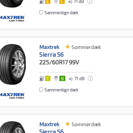
E
E
71 dB
Sammenlign dæk
Maxtrek
Sommerdæk
Sierra S6
225/60R17
99V
C
B
71 dB
Sammenlign dæk
Maxtrek
Sommerdæk
Sierra S6