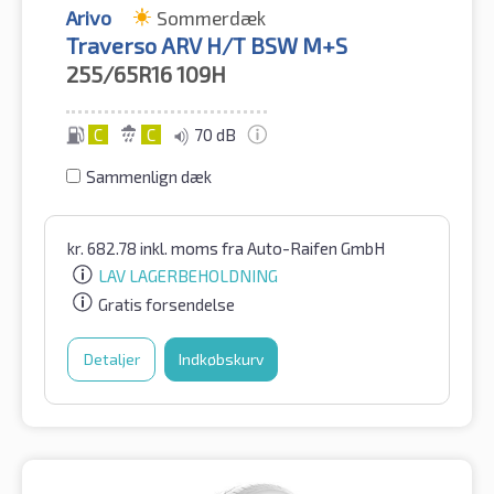
Arivo
Sommerdæk
Traverso ARV H/T BSW M+S
255/65R16
109H
C
C
70 dB
Sammenlign dæk
kr.
682.78
inkl. moms
fra Auto-Raifen GmbH
LAV LAGERBEHOLDNING
Gratis forsendelse
Detaljer
Indkøbskurv