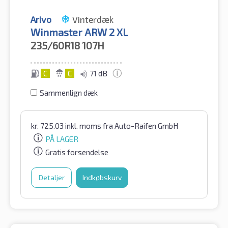
Arivo
Vinterdæk
Winmaster ARW 2 XL
235/60R18
107H
C
C
71 dB
Sammenlign dæk
kr.
725.03
inkl. moms
fra Auto-Raifen GmbH
PÅ LAGER
Gratis forsendelse
Detaljer
Indkøbskurv