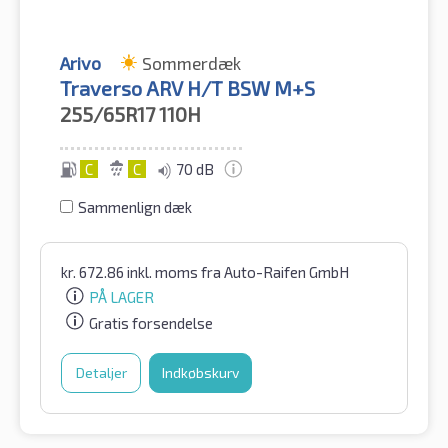
Arivo
Sommerdæk
Traverso ARV H/T BSW M+S
255/65R17
110H
C
C
70 dB
Sammenlign dæk
kr.
672.86
inkl. moms
fra Auto-Raifen GmbH
PÅ LAGER
Gratis forsendelse
Detaljer
Indkøbskurv