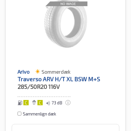
Arivo
Sommerdæk
Traverso ARV H/T XL BSW M+S
285/50R20
116V
C
C
73 dB
Sammenlign dæk