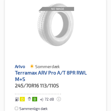
Arivo
Sommerdæk
Terramax ARV Pro A/T 8PR RWL
M+S
245/70R16
113/110S
D
B
72 dB
Sammenlign dæk