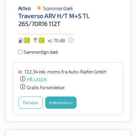
Arivo
Sommerdæk
Traverso ARV H/T M+S TL
265/70R16
112T
C
C
70 dB
Sammenlign dæk
kr.
722.34
inkl. moms
fra Auto-Raifen GmbH
PÅ LAGER
Gratis forsendelse
Detaljer
Indkøbskurv