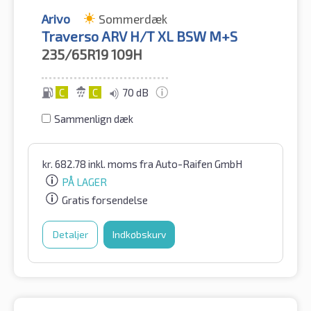
Arivo
Sommerdæk
Traverso ARV H/T XL BSW M+S
235/65R19
109H
C
C
70 dB
Sammenlign dæk
kr.
682.78
inkl. moms
fra Auto-Raifen GmbH
PÅ LAGER
Gratis forsendelse
Detaljer
Indkøbskurv