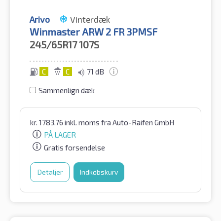
Arivo
Vinterdæk
Winmaster ARW 2 FR 3PMSF
245/65R17
107S
C
C
71 dB
Sammenlign dæk
kr.
1783.76
inkl. moms
fra Auto-Raifen GmbH
PÅ LAGER
Gratis forsendelse
Detaljer
Indkøbskurv