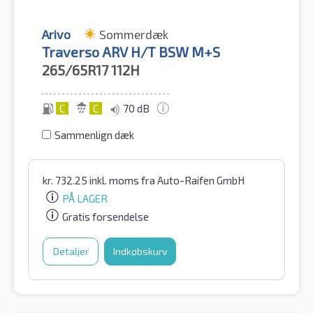
Arivo
Sommerdæk
Traverso ARV H/T BSW M+S
265/65R17
112H
C
C
70 dB
Sammenlign dæk
kr.
732.25
inkl. moms
fra Auto-Raifen GmbH
PÅ LAGER
Gratis forsendelse
Detaljer
Indkøbskurv