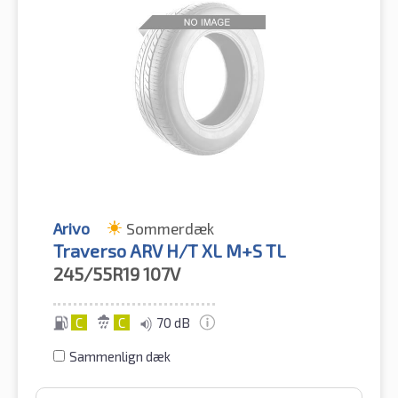
Arivo
Sommerdæk
Traverso ARV H/T XL M+S TL
245/55R19
107V
C
C
70 dB
Sammenlign dæk