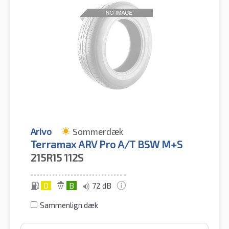
Arivo
Sommerdæk
Terramax ARV Pro A/T BSW M+S
215R15
112S
D
B
72 dB
Sammenlign dæk