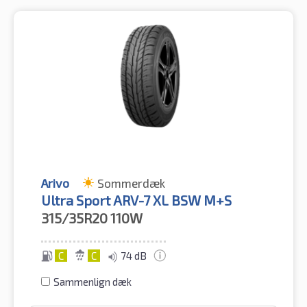
Arivo
Sommerdæk
Ultra Sport ARV-7 XL BSW M+S
315/35R20
110W
C
C
74 dB
Sammenlign dæk