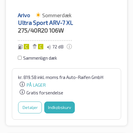
Arivo
Sommerdæk
Ultra Sport ARV-7 XL
275/40R20
106W
C
C
72 dB
Sammenlign dæk
kr.
819.58
inkl. moms
fra Auto-Raifen GmbH
PÅ LAGER
Gratis forsendelse
Detaljer
Indkøbskurv