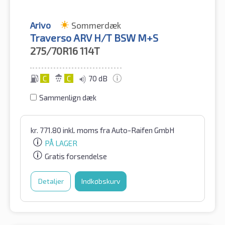
Arivo
Sommerdæk
Traverso ARV H/T BSW M+S
275/70R16
114T
C
C
70 dB
Sammenlign dæk
kr.
771.80
inkl. moms
fra Auto-Raifen GmbH
PÅ LAGER
Gratis forsendelse
Detaljer
Indkøbskurv