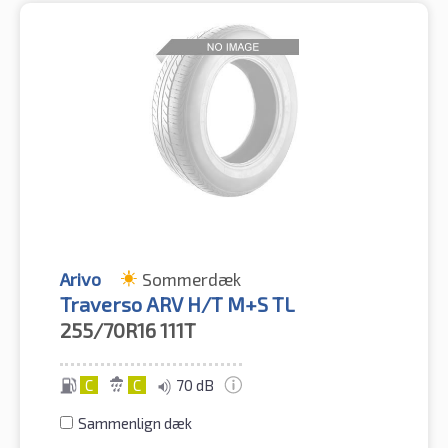
Arivo
Sommerdæk
Traverso ARV H/T M+S TL
255/70R16
111T
C
C
70 dB
Sammenlign dæk