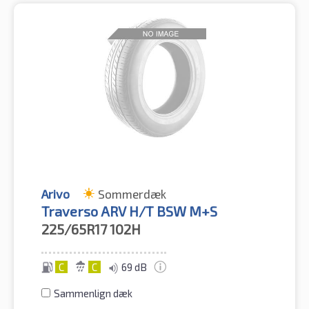
Arivo
Sommerdæk
Traverso ARV H/T BSW M+S
225/65R17
102H
C
C
69 dB
Sammenlign dæk