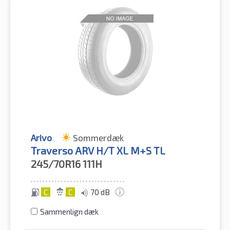
Arivo
Sommerdæk
Traverso ARV H/T XL M+S TL
245/70R16
111H
C
C
70 dB
Sammenlign dæk