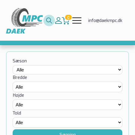
0
info@daekmpc.dk
Sæson
Bredde
Højde
Told
Søgning