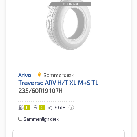
Arivo
Sommerdæk
Traverso ARV H/T XL M+S TL
235/60R19
107H
C
C
70 dB
Sammenlign dæk