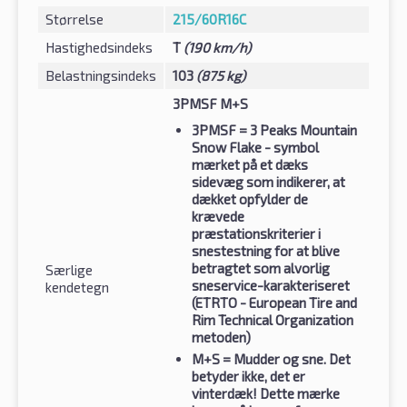
Størrelse
215/60R16C
Hastighedsindeks
T
(190 km/h)
Belastningsindeks
103
(875 kg)
3PMSF M+S
3PMSF
= 3 Peaks Mountain
Snow Flake - symbol
mærket på et dæks
sidevæg som indikerer, at
dækket opfylder de
krævede
præstationskriterier i
snestestning for at blive
betragtet som alvorlig
Særlige
sneservice-karakteriseret
kendetegn
(ETRTO - European Tire and
Rim Technical Organization
metoden)
M+S
= Mudder og sne. Det
betyder ikke, det er
vinterdæk! Dette mærke