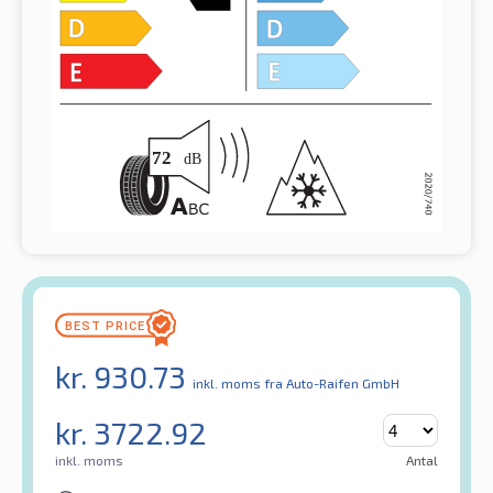
kr.
930.73
inkl. moms
fra Auto-Raifen GmbH
kr.
3722.92
inkl. moms
Antal