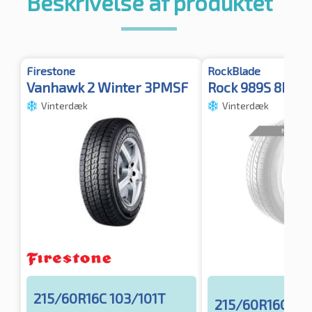
Beskrivelse af produktet
Firestone
RockBlade
Vanhawk 2 Winter 3PMSF
Rock 989S 8PR 
Vinterdæk
Vinterdæk
215/60R16C 103/101T
215/60R16C 103