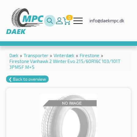
0
info@daekmpc.dk
Dæk
»
Transporter
»
Vinterdæk
»
Firestone
»
Firestone Vanhawk 2 Winter Evo 215/60R16C 103/101T
3PMSF M+S
❮ Back to overview