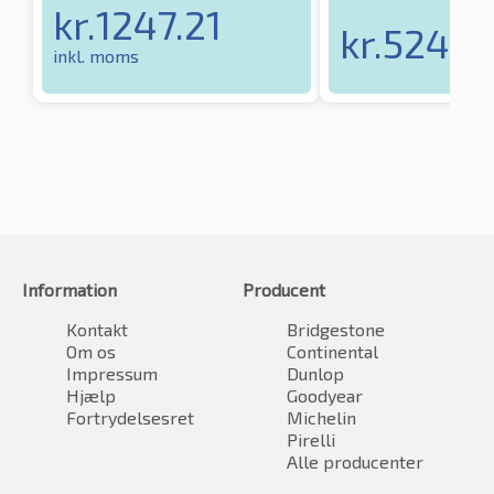
kr.
1247.21
kr.
524.6
inkl. moms
Information
Producent
Kontakt
Bridgestone
Om os
Continental
Impressum
Dunlop
Hjælp
Goodyear
Fortrydelsesret
Michelin
Pirelli
Alle producenter