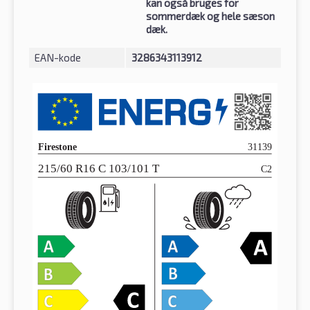
kan også bruges for
sommerdæk og hele sæson
dæk.
EAN-kode
3286343113912