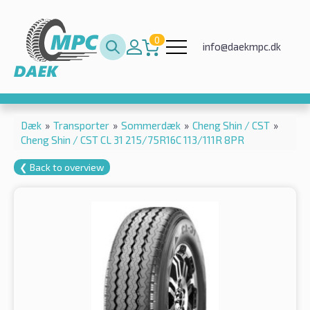
0
info@daekmpc.dk
Dæk
»
Transporter
»
Sommerdæk
»
Cheng Shin / CST
»
Cheng Shin / CST CL 31 215/75R16C 113/111R 8PR
❮ Back to overview