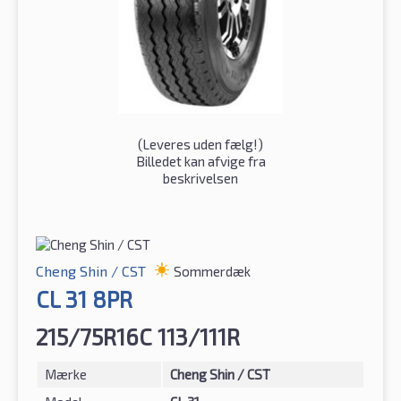
(
Leveres uden fælg!
)
Billedet kan afvige fra
beskrivelsen
Cheng Shin / CST
Sommerdæk
CL 31 8PR
215/75R16C 113/111R
Mærke
Cheng Shin / CST