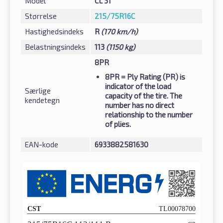
Model
CL 31
Størrelse
215/75R16C
Hastighedsindeks
R
(170 km/h)
Belastningsindeks
113
(1150 kg)
8PR
8PR
= Ply Rating (PR) is
indicator of the load
Særlige
capacity of the tire. The
kendetegn
number has no direct
relationship to the number
of plies.
EAN-kode
6933882581630