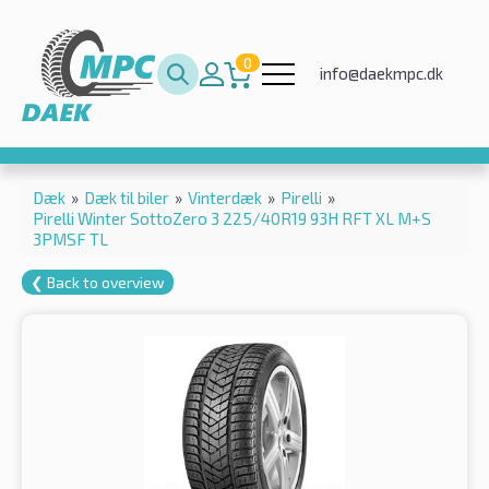
0
info@daekmpc.dk
Dæk
»
Dæk til biler
»
Vinterdæk
»
Pirelli
»
Pirelli Winter SottoZero 3 225/40R19 93H RFT XL M+S
3PMSF TL
❮ Back to overview