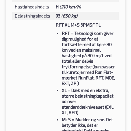
Hastighedsindeks
H
(210 km/h)
Belastningsindeks
93
(650 kg)
RFT XL M+S 3PMSF TL
RFT
= Teknologi som giver
dig mulighed for at
fortsætte med at køre 80
km ved en maksimal
hastighed på 80 km/t ved
total eller delvis
trykforringelse (kun passer
til køretøjer med Run Flat-
mærket RunFlat, RFT, MOE,
EXT, ZP )
XL
= Dæk med en ekstra,
større belastningkapacitet
ud over
standarddækniveauet (EXL,
XL, RFD)
M+S
= Mudder og sne. Det
betyder ikke, det er
vinterdæk! Dette mærke