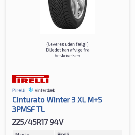
(
Leveres uden fælg!
)
Billedet kan afvige fra
beskrivelsen
Pirelli
Vinterdæk
Cinturato Winter 3 XL M+S
3PMSF TL
225/45R17 94V
Mærke
Pirelli