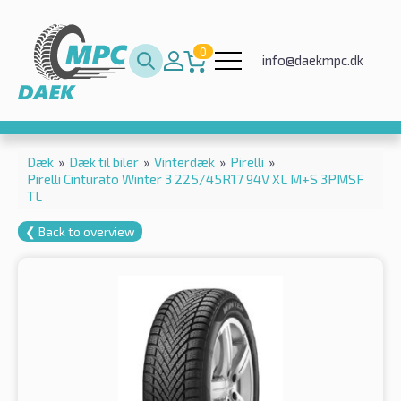
0
info@daekmpc.dk
Dæk
»
Dæk til biler
»
Vinterdæk
»
Pirelli
»
Pirelli Cinturato Winter 3 225/45R17 94V XL M+S 3PMSF
TL
❮ Back to overview