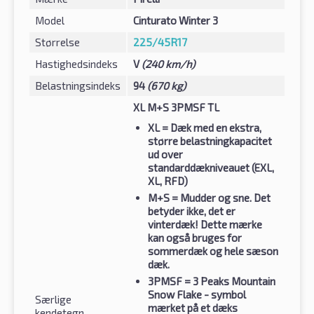
Model
Cinturato Winter 3
Størrelse
225/45R17
Hastighedsindeks
V
(240 km/h)
Belastningsindeks
94
(670 kg)
XL M+S 3PMSF TL
XL
= Dæk med en ekstra,
større belastningkapacitet
ud over
standarddækniveauet (EXL,
XL, RFD)
M+S
= Mudder og sne. Det
betyder ikke, det er
vinterdæk! Dette mærke
kan også bruges for
sommerdæk og hele sæson
dæk.
3PMSF
= 3 Peaks Mountain
Snow Flake - symbol
Særlige
mærket på et dæks
kendetegn