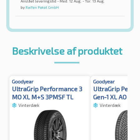
Anslået leveringstid - Med. 12 Aug. - Tor. 13 Aug.
by
Raifen Paket GmbH
Beskrivelse af produktet
Goodyear
Goodyear
UltraGrip Performance 3
UltraGrip Perfo
MO XL M+S 3PMSF TL
Gen-1 XL AO
Vinterdæk
Vinterdæk