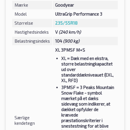
Mærke
Goodyear
Model
UltraGrip Performance 3
Størrelse
235/55R18
Hastighedsindeks
V
(240 km/h)
Belastningsindeks
104
(900 kg)
XL 3PMSF M+S
XL
= Dæk med en ekstra,
større belastningkapacitet
ud over
standarddækniveauet (EXL,
XL, RFD)
3PMSF
= 3 Peaks Mountain
Snow Flake - symbol
mærket på et dæks
sidevæg som indikerer, at
dækket opfylder de
krævede
Særlige
præstationskriterier i
kendetegn
snestestning for at blive