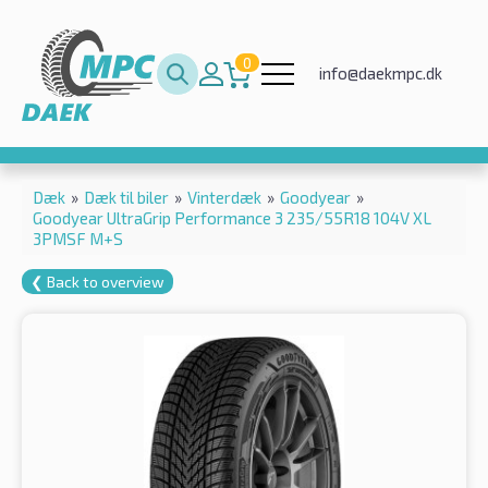
0
info@daekmpc.dk
Dæk
»
Dæk til biler
»
Vinterdæk
»
Goodyear
»
Goodyear UltraGrip Performance 3 235/55R18 104V XL
3PMSF M+S
❮ Back to overview